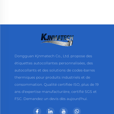
autocollante enduite
personnalisés vierges,
pour colis
1800 pièces, étiquettes à
code-barres thermiques
de 70x20 pour
imprimante thermique
Dongguan Kjnmatech Co., Ltd. propose des
étiquettes autocollantes personnalisées, des
autocollants et des solutions de codes-barres
thermiques pour produits industriels et de
consommation. Qualité certifiée ISO, plus de 19
ans d'expertise manufacturière, certifié SGS et
FSC. Demandez un devis dès aujourd'hui.