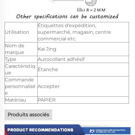
Étiquettes d'expédition,
Utilisation
supermarché, magasin, centre
commercial etc.
Nom de
Kai Jing
marque
Type
Autocollant adhésif
Caractéristiq
Étanche
ue
Commande
personnalisé
Accepter
e
Matériau
PAPIER
Produits associés