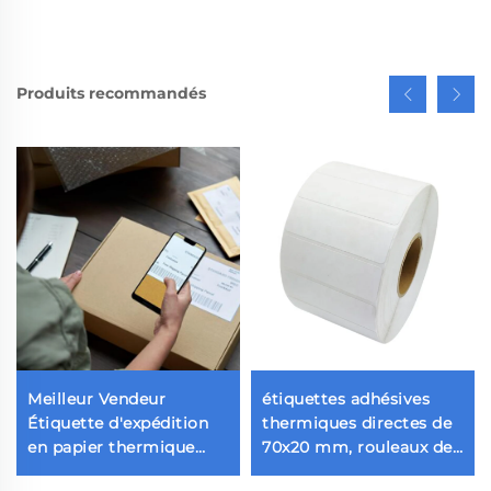
Produits recommandés
Meilleur Vendeur
étiquettes adhésives
Étiquette d'expédition
thermiques directes de
en papier thermique
70x20 mm, rouleaux de
4x6, étiquette
papier autocollant