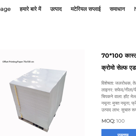
age
हमारे बारे में
उत्पाद
मटेरियल सप्लाई
समाधान
70*100 कास्ट क
क्रोमो सेल्फ ए
विशेषता: जलरोधक, त
लाइनर: सफेद/नीला/पी
चिपकने वाला: हॉट मेल्ट
नमूना: मुफ्त नमूना, फ्
उत्पाद लाभ: सुचारु र
MOQ:
100
पूछताछ