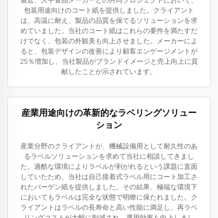
最近、大手食品メーカーとの共同プロジェクトにおいて、
包装用途向けのコート紙を提供しました。クライアント
は、高温に耐え、製品の品質を保てるソリューションを求
めていました。当社のコート紙はこれらの要件を満たすだ
けでなく、包装の外観美も向上させました。メーカーによ
ると、包装デザインの改善により顧客エンゲージメントが
25％増加し、当社製品がブランドイメージと売上向上に貢
献したことが示されています。
産業用途向けの革新的なラベリングソリュー
ション
産業分野のクライアントが、機械設備用として耐久性のあ
るラベルソリューションを求めて当社に相談してきまし
た。過酷な環境によりラベルが剥がれるという課題に直面
していたため、当社は自己接着式ラベル用にコート加工さ
れたパーゲン紙を提供しました。その結果、極端な環境下
においてもラベルは完全な状態で明瞭に保たれました。ク
ライアントはラベルの長寿命と高い性能に満足し、再ラベ
リングコストが大幅に削減され、運用効率も向上しまし