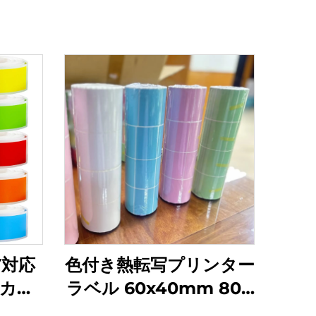
Y対応
色付き熱転写プリンター
カー
ラベル 60x40mm 800
付きラ
枚 紙製 レッド 熱転写ス