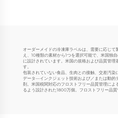
ル カラー円形ステッカ
カー
ーラベル カラー自己接
ベル
着式ラベルプリンター
オーダーメイドの冷凍庫ラベルは、需要に応じて
え、10種類の素材から1つを選択可能で、米国独
に設計されています。米国の規格および品質管理
す。
包装されていない食品、生肉との接触、交差汚染
データ—インクジェット技術および／または動的
剤。米国税関対応のフロストフリー品質管理による
るよう設計された1800万個。フロストフリー品