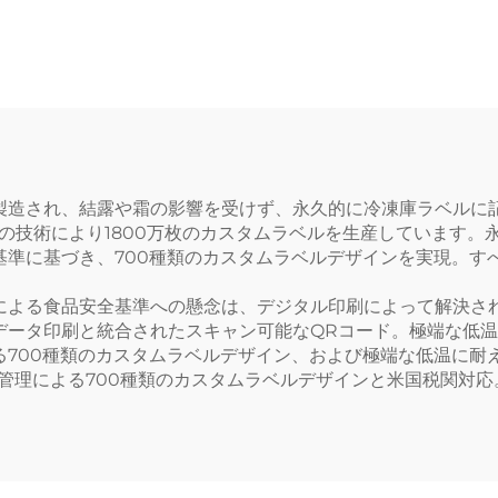
 送り状用熱転写ラ
ベル カラー貼り
紙 プロモーション
ール 自己接着性
用
ラベル
製造され、結露や霜の影響を受けず、永久的に冷凍庫ラベルに
自の技術により1800万枚のカスタムラベルを生産しています
基準に基づき、700種類のカスタムラベルデザインを実現。す
による食品安全基準への懸念は、デジタル印刷によって解決さ
データ印刷と統合されたスキャン可能なQRコード。極端な低
700種類のカスタムラベルデザイン、および極端な低温に耐え
質管理による700種類のカスタムラベルデザインと米国税関対応