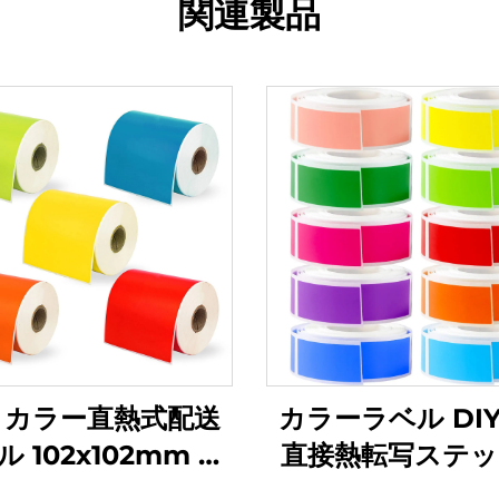
関連製品
4 カラー直熱式配送
カラーラベル DI
 102x102mm 粘
直接熱転写ステッ
性バーコードステッ
バーコード付き色