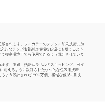
付けシ
テッカー 60x40mm オ
熱転写
フィス・キッチン用 無
臭
記載されます。フルカラーのデジタル印刷技術に加
。永久的なラップ接着剤は極端な低温にも耐えるよう
べて極寒環境下でも使用できるよう設計されていま
れます。追跡、熱転写ラベルのスキッピング、可変
温に耐えるように設計された永久的な包装用接着
るよう設計された1800万個。極端な低温に耐え
。