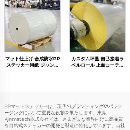
ング シール用紙
マット仕上げ 合成防水PP
カスタム坪量 自己接着ラ
ステッカー用紙 ジャンボ
ベルロール 上面コーティ
ロール 自己接着式 インク
ング アート紙 ステッカー
ジェットプリンター対応
セミグロッシー素材 直接
プロモーションおよび食料
感熱式ラベル ロール状
品用途
PPマットステッカーは、現代のブランディングやパッケ
ージングにおいて重要な役割を果たします。東莞
Kjnmatech株式会社では、さまざまな業界向けに高品質
な自粘式ステッカーの開発と製造に特化しています。当社