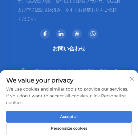
す。ISO認証品質、19年以上の製造ノウハウ、SGSお
よびFSC認証取得済み。今すぐお見積もりをご依頼
ください。
お問い合わせ
中国広東省東莞市南城街道新農路31番地311号
We value your privacy
+86-13825798369
We use cookies and similar tools to provide our services.
If you don't want to accept all cookies, click Personalize
[email protected]
cookies.
Accept all
著作権 © 2025 東莞市Kjnmatech有限公司
プライバシーポリシー
Personalize cookies
HOMEPAGE
製品
Eメール
電話