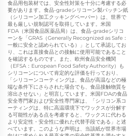
食品用包装材では、安全性対策を十分に考慮する必
要があります。食品-gradeシリコーン製パッチン紙
（シリコーン加工クッキングペーパー）は、世界で
最も厳しい規制認可を取得しています。米国
FDA（米国食品医薬品局）は、食品-gradeシリコ
ーンを「GRAS（Generally Recognized as Safe：
一般に安全と認められている）」として承認してお
り、これは直接食品との接触に使用可能であること
を確認するものです。また、欧州食品安全機関
（EFSA：European Food Safety Authority）も
シリコーンについて肯定的な評価を行っており、
「シリコーンコーティングは、食品が高温などの極
端な条件下にさらされた場合でも、食品接触物質を
溶出させない」と明言しています。米国FDAの食品
安全専門家および安全性専門家は、「シリコン系コ
ーティングは、特に高温環境下でワックスが分解す
る可能性がある点を考慮すると、ワックスに代わる
より安定性・安全性に優れた代替手段である」と述
べています。このような声明は、当該紙が世界市場
向けに求められる最高水準の安全性基準を満たすと