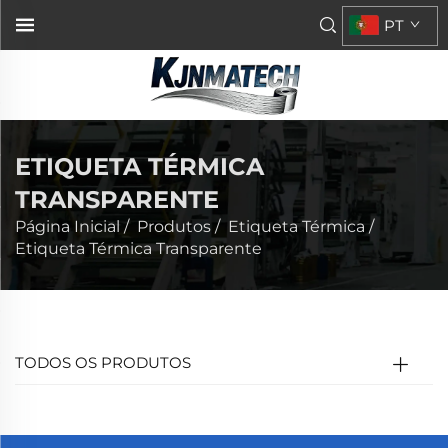
PT
ETIQUETA TÉRMICA
TRANSPARENTE
Página Inicial
/
Produtos
/
Etiqueta Térmica
/
Etiqueta Térmica Transparente
TODOS OS PRODUTOS