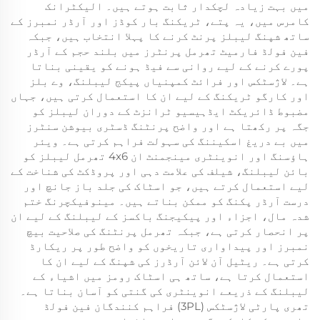
میں بہت زیادہ لچکدار ثابت ہوتے ہیں۔ الیکٹرانک
کامرس میں، یہ پتے، ٹریکنگ بار کوڈز اور آرڈر نمبرز کے
ساتھ شپنگ لیبلز پرنٹ کرنے کا پہلا انتخاب ہیں، جبکہ
فین فولڈ فارمیٹ تھرمل پرنٹرز میں بلند حجم کے آرڈر
پورے کرنے کے لیے روانی سے فیڈ ہونے کو یقینی بناتا
ہے۔ لاژسٹکس اور فرائٹ کمپنیاں پیکج لیبلنگ، وے بلز
اور کارگو ٹریکنگ کے لیے ان کا استعمال کرتی ہیں، جہاں
مضبوط ڈائریکٹ ایڈہیسیو ٹرانزٹ کے دوران لیبلز کو
جگہ پر رکھتا ہے اور واضح پرنٹنگ ڈسٹری بیوشن سنٹرز
میں بے دریغ اسکیننگ کی سہولت فراہم کرتی ہے۔ ویئر
ہاؤسنگ اور انوینٹری مینجمنٹ ان 4x6 تھرمل لیبلز کو
بائن لیبلنگ، شیلف کی علامت دہی اور پروڈکٹ کی شناخت کے
لیے استعمال کرتے ہیں، جو اسٹاک کی جلد باز جانچ اور
درست آرڈر پکنگ کو ممکن بناتے ہیں۔ مینوفیکچرنگ ختم
شدہ مال، اجزاء اور پیکیجنگ باکسز کے لیبلنگ کے لیے ان
پر انحصار کرتی ہے، جبکہ تھرمل پرنٹنگ کی صلاحیت بیچ
نمبرز اور پیداواری تاریخوں کو واضح طور پر ریکارڈ
کرتی ہے۔ ریٹیل آن لائن آرڈرز کی شپنگ کے لیے ان کا
استعمال کرتا ہے، ساتھ ہی اسٹاک رومز میں اشیاء کے
لیبلنگ کے ذریعے انوینٹری کی گنتی کو آسان بناتا ہے۔
تھری پارٹی لاژسٹکس (3PL) فراہم کنندگان فین فولڈ