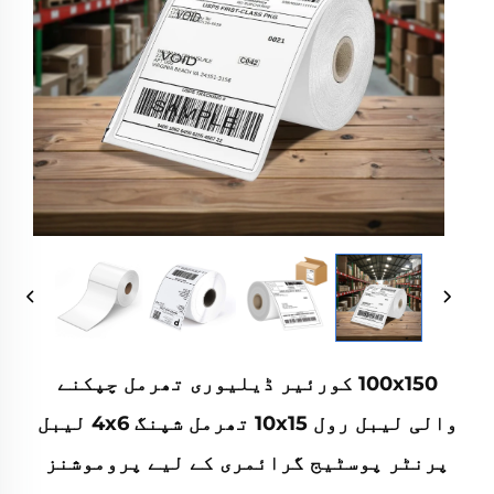
100x150 کورئیر ڈیلیوری تھرمل چپکنے
والی لیبل رول 10x15 تھرمل شپنگ 4x6 لیبل
پرنٹر پوسٹیج گرائمری کے لیے پروموشنز