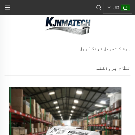
UR
ہوم >
تھرمل شپنگ لیبل
تمام پروڈکٹس