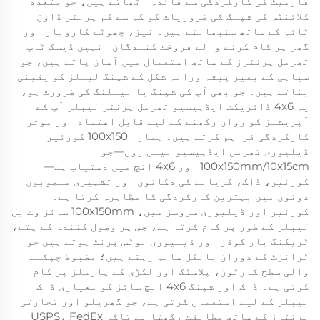
فارمیٹ کی کارکردگی سے فائدہ اٹھاتے ہیں، جو متعدد
کلائنٹس کی شپنگ کی ضروریات کو کم سے کم پرنٹر ڈاؤن
ٹائم کے ساتھ سنبھالتے ہیں۔ نیز، چھوٹے کاروبار اور
گھر پر کام کرنے والے فروخت کنندگان انہیں ڈیسک ٹاپ
تھرمل پرنٹرز کے ساتھ استعمال میں آسان پاتے ہیں، جو
سیاہی کے بغیر پیشہ ورانہ شکل کے شپنگ لیبلز کو یقینی
بناتے ہیں۔ جو بھی آپ کی شپنگ یا لیبلنگ کی ضرورت ہو،
یہ 4x6 ڈائریکٹ ایڈہیسیو تھرمل پرنٹر لیبلز آپ کے
آپریشنز کو رواں رکھنے کے لیے قابل اعتماد اور موثر
کارکردگی فراہم کرتے ہیں۔ ہمارا 100x150 کورئیر
ڈیلیوری تھرمل ایڈہیسیو لیبل رول—جو
100x150mm/10x15cm اور 4x6 انچ میں دستیاب ہے—
کورئیر، ڈاک، کریانے کی دکانوں اور تشہیری منصوبوں
دونوں میں بہترین کارکردگی کا مظاہرہ کرتا ہے۔
کورئیر اور ڈیلیوری سروسز میں، 100x150mm سائز وے بل
لیبلز کے طور پر کام کرتا ہے، جس پر وصول کنندہ کے پتے،
ٹریکنگ بار کوڈز اور ڈیلیوری نوٹس پرنٹ ہوتے ہیں جو
ٹرانزٹ کے دوران بالکل سالم رہتے ہیں؛ مضبوط چپکنے
والی سطح کارٹون، پلاسٹک اور لکڑی کے پارسلز پر کام
کرتی ہے۔ ڈاک اور شپنگ 4x6 انچ سائز کو معیاری ڈاک
لیبلز کے لیے استعمال کرتی ہے، جو گھریلو اور تجارتی
پرنٹرز کے ساتھ مطابقت رکھتا ہے تاکہ USPS، FedEx