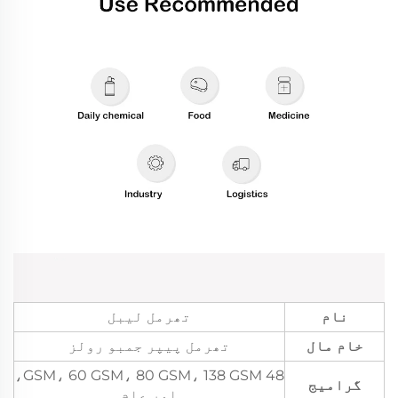
نام
تھرمل لیبل
خام مال
تھرمل پیپر جمبو رولز
48 GSM، 60 GSM، 80 GSM، 138 GSM،
گرامیج
اور عام