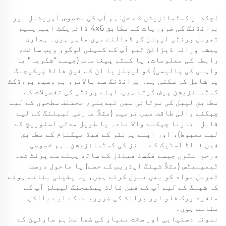
لچکدار کسٹمائزیشن کے حل: ہم آپ کی مخصوص آپریشنل اور
برانڈنگ کی ضروریات کے مطابق 4x6 ڈائریکٹ ایہریسیو
تھرمل پرنٹر لیبلز کو ڈھالنے میں ماہر ہیں۔ ہماری
پیشہ ورانہ ڈیزائن ٹیم آپ کے کمپنی لوگو، ویب سائٹ،
رابطہ کی معلومات، یا کسٹم پیغامات (جیسے "شکریہ" یا
واپسی کی پالیسی) کو لیبلز یا ان کے فین فالڈ پیکیجنگ
پر شامل کر سکتی ہے۔ برانڈنگ سے بالاتر، ہم وسیع پروڈکٹ
کسٹمائزیشن پیش کرتے ہیں: اپنے پرنٹر کی تفصیلات کے
مطابق لیبل کی موٹائی میں تبدیلی، مختلف سطحوں کے لیے
چپکنے والی طاقت میں ترمیم (مثلاً عارضی لیبلنگ کے لیے
قابلِ اتارنا چپکنے والا مادہ یا طویل مدتی اسٹوریج کے
لیے مضبوط)، اور اپنے پرنٹر کے فیڈ میکنزم کے مطابق
فین فالڈ اسٹیک کے سائز کی کسٹمائزیشن۔ ہم خصوصی
درخواستوں جیسے فکسڈ فیلڈز کے ساتھ پہلے سے پرنٹ شدہ
ٹیمپلیٹس (مثلاً شپنگ ایڈریس کے حصے) یا ماحول دوست
تھرمل مواد کو بھی قبول کرتے ہیں، یہ یقینی بناتے ہوئے
کہ شپنگ کے لیے آپ کے فین فالڈ پیکیجنگ لیبلز آپ کے
منفرد ورک فلو اور برانڈ کی ضروریات کے لیے بالکل
مناسب ہوں۔
نمونہ دستیابی اور سخت معیار کی ضمانت: ہم صارفین کے