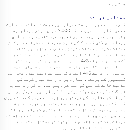
جاتی ہے۔
مفتاحی فوائد
کارخانہ سے براہ راست معیار اور قیمت کا فائدہ: ہم ایک
مخصوص کارخانہ ہیں جس کا 7,000 مربع میٹر پیداواری
رقبہ چار ماہر پیداواری شعبوں میں تقسیم ہے۔ ہماری
پیداواری لائن کو ملک کی ترین جدید فلم مشینز، سلیکون
کوٹنگ مشینز، کوٹنگ مشینز، سٹرپ مشینز، اور کٹنگ
مشینز سے لیس کیا گیا ہے—بڑے پیمانے پر کام کرنے والے
آلات جو ہر بیچ کے 4x6 براہ راست چسپاں تھرمل پرنٹر
لیبلز میں مستقل حرارتی حساسیت، یکساں چسپاں لیپت
ہونے، اور درست 4x6 ابعاد کی ضمانت دیتے ہیں۔ تجارتی
کمپنیوں کے برعکس، ہماری براہ راست تیار کرنے کی
صلاحیت ثالث کے نفع کو ختم کر دیتی ہے، جس کی وجہ سے ہم
شپنگ کے لیے فین فولڈ پیکیجنگ لیبلز اور تھرمل پرنٹر
لیبلز کو مقابلہ کی قیمتوں پر زیادہ معیار کے ساتھ پیش
کر سکتے ہیں۔ پیداوار، عمده فروخت اور خوردہ فروخت کا
ہمارا یکسوسان ماڈل مستحکم انوینٹری کو یقینی بناتا
ہے، جس سے ہم چھوٹے ای کامرس بیچ سے لے کر بڑے گودام کے
شپمنٹس تک تمام اقسام کے آرڈرز کو مستقل اعتماد کے
ساتھ پورا کرنے کے قابل ہیں۔