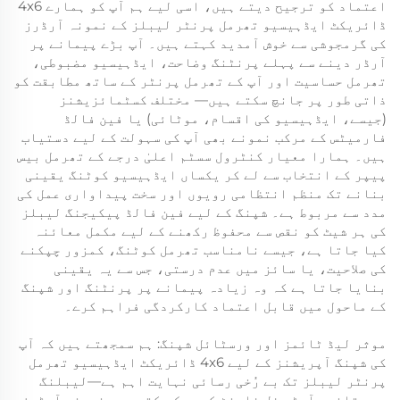
اعتماد کو ترجیح دیتے ہیں، اسی لیے ہم آپ کو ہمارے 4x6
ڈائریکٹ ایڈہیسیو تھرمل پرنٹر لیبلز کے نمونہ آرڈرز
کی گرمجوشی سے خوش آمدید کہتے ہیں۔ آپ بڑے پیمانے پر
آرڈر دینے سے پہلے پرنٹنگ وضاحت، ایڈہیسیو مضبوطی،
تھرمل حساسیت اور آپ کے تھرمل پرنٹر کے ساتھ مطابقت کو
ذاتی طور پر جانچ سکتے ہیں— مختلف کسٹمائزیشنز
(جیسے، ایڈہیسیو کی اقسام، موٹائی) یا فین فالڈ
فارمیٹس کے مرکب نمونے بھی آپ کی سہولت کے لیے دستیاب
ہیں۔ ہمارا معیار کنٹرول سسٹم اعلیٰ درجے کے تھرمل بیس
پیپر کے انتخاب سے لے کر یکساں ایڈہیسیو کوٹنگ یقینی
بنانے تک منظم انتظامی رویوں اور سخت پیداواری عمل کی
مدد سے مربوط ہے۔ شپنگ کے لیے فین فالڈ پیکیجنگ لیبلز
کی ہر شیٹ کو نقص سے محفوظ رکھنے کے لیے مکمل معائنہ
کیا جاتا ہے، جیسے نامناسب تھرمل کوٹنگ، کمزور چپکنے
کی صلاحیت، یا سائز میں عدم درستی، جس سے یہ یقینی
بنایا جاتا ہے کہ وہ زیادہ پیمانے پر پرنٹنگ اور شپنگ
کے ماحول میں قابل اعتماد کارکردگی فراہم کرے۔
موثر لیڈ ٹائمز اور ورسٹائل شپنگ: ہم سمجھتے ہیں کہ آپ
کی شپنگ آپریشنز کے لیے 4x6 ڈائریکٹ ایڈہیسیو تھرمل
پرنٹر لیبلز تک بے رُخی رسائی نہایت اہم ہے—لیبلنگ
میں تاخیر آرڈر فل فلمنٹ کو روک سکتی ہے۔ نمونہ آرڈرز