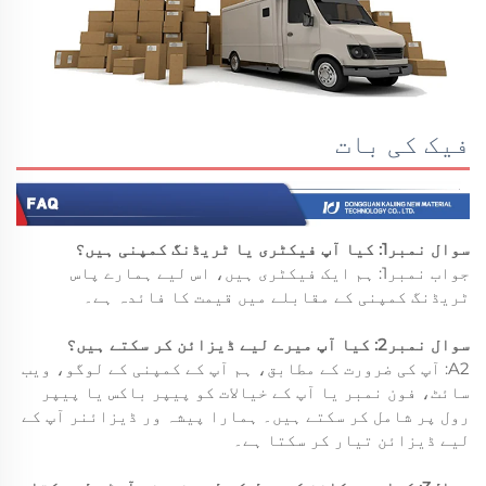
فیک کی بات
سوال نمبر1: کیا آپ فیکٹری یا ٹریڈنگ کمپنی ہیں؟
جواب نمبر1: ہم ایک فیکٹری ہیں، اس لیے ہمارے پاس
ٹریڈنگ کمپنی کے مقابلے میں قیمت کا فائدہ ہے۔
سوال نمبر2: کیا آپ میرے لیے ڈیزائن کر سکتے ہیں؟
A2: آپ کی ضرورت کے مطابق، ہم آپ کے کمپنی کے لوگو، ویب
سائٹ، فون نمبر یا آپ کے خیالات کو پیپر باکس یا پیپر
رول پر شامل کر سکتے ہیں۔ ہمارا پیشہ ور ڈیزائنر آپ کے
لیے ڈیزائن تیار کر سکتا ہے۔