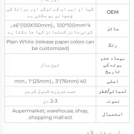
کیا او ایم ای کے لوگو اور برانڈ کی
OEM
چھپائی ہو سکتی ہے
4"x6"(100X150mm)، 100*100mm،
سائز
کوئی سائز کسٹمائز کیا جا سکتا ہے
Plain White (release paper colors can
رنگ
be customized)
میعاد ختم
ہونے کی
تین سال
تاریخ
اصلی
40 mm، 1"(25mm)، 3"(76mm)
لمبائی/قطر
حسب ضرورت قبول کریں
نمونہ
2-3 دن
Aupermarket, warehouse, shop,
استعمال
shopping mall ect.
ہمارے فضیلات