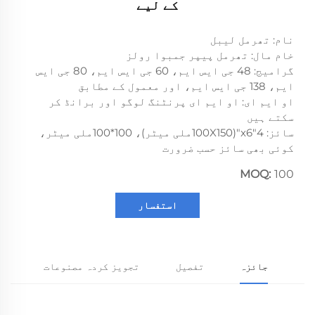
کے لیے
نام: تھرمل لیبل
خام مال: تھرمل پیپر جمبوا رولز
گرامیج: 48 جی ایس ایم، 60 جی ایس ایم، 80 جی ایس
ایم، 138 جی ایس ایم، اور معمول کے مطابق
او ایم ای: او ایم ای پرنٹنگ لوگو اور برانڈ کر
سکتے ہیں
سائز: 4"x6"(100X150ملی میٹر)، 100*100ملی میٹر،
کوئی بھی سائز حسب ضرورت
MOQ:
100
استفسار
جائزہ
تفصیل
تجویز کردہ مصنوعات