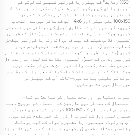
"50% رعایت" کے بینرز یا کورئیر کمپنی کے لوگو کو
لیبلز یا ان کی پیکیجنگ پر شامل کر سکتی ہے۔ برانڈنگ
کے علاوہ، ہم وسیع کسٹمائزیشن کی پیشکش کرتے ہیں:
100x150 ملی میٹر اور 4x6 انچ کے سائز میں سے انتخاب
کریں، اپنے پرنٹر کے مطابق لیبل کی موٹائی میں تبدیلی
کریں، چپکنے والی طاقت کو ایڈجسٹ کریں (مثال کے طور پر
تشہیری فلائی شیٹس کے لیے قابلِ اتارنا یا کورئیر پیکجز
کے لیے مضبوط)، اور از خود پرنٹ شدہ ٹیمپلیٹس تیار
کریں (مثال کے طور پر کریانے کی اشیاء کے قیمت کے خانے،
کورئیر وے بل کے حصے)۔ تشہیری مقاصد کے لیے، ہم زندہ دل
تھرمل مطابقت رکھنے والے ڈیزائن شامل کر سکتے ہیں،
جبکہ ڈاک کے لیے، ہم ڈاک کے اسکیننگ معیارات کے مطابق
ہونے کو یقینی بناتے ہیں—تاکہ آپ کے لیبلز ہر
صورتحال میں فٹ ہو سکیں۔
نمونہ دستیابی اور سخت معیار کی ضمانت: ہم تمام
استعمال کے مناظر میں صارفین کے اعتماد کو ترجیح دیتے
ہیں، اس لیے ہم آپ کے 100x150 کورئیر ڈیلیوری تھرمل
چسپاں لیبل رول کے نمونہ آرڈرز کا خیرمقدم کرتے ہیں۔
آپ بارکوڈ، قیمتیں، یا تشہیری مواد کے لیے پرنٹنگ
وضاحت، مختلف سطحوں (پیکجوں، کریانے کے برتن، فلائیرز)
پر چسپاں طاقت، تھرمل حساسیت، اور آپ کے لیبل پرنٹر کے