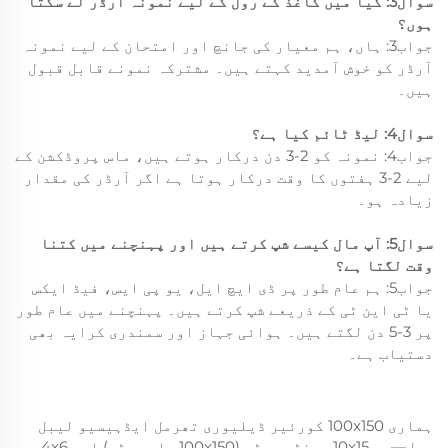
سوال3: کیا میں کاغذ کے رول کے لیے نمونہ آرڈر لے سکتا
ہوں؟
جواب3: ہاں، ہم معیار کی جانچ اور امتحان کے لیے نمونہ
آرڈر کو خوش آمدید کہتے ہیں۔ مشترکہ نمونے قابل قبول
ہیں۔
سوال4: لیڈ ٹائم کیا ہے؟
جواب4: نمونہ کو 2-3 دن درکار ہوتے ہیں، ماس پروڈکشن کے
لیے 2-3 ہفتوں کا وقت درکار ہوتا ہے اگر آرڈر کی مقدار
زیادہ ہو۔
سوال5: آپ مال کیسے شپ کرتے ہیں اور پہنچنے میں کتنا
وقت لگتا ہے؟
جواب5: ہم عام طور پر ڈی ایچ ایل، یو پی ایس، فیڈ ایکس
یا ٹی این ٹی کے ذریعے شپ کرتے ہیں۔ پہنچنے میں عام طور
پر 3-5 دن لگتے ہیں۔ ہوائی جہاز اور سمندری کرایہ بھی
دستیاب ہے۔
ہماری 100x150 کورئیر ڈیلیوری تھرمل ایڈہیسیو لیبل
رول—جو 10x15 سینٹی میٹر (100x150 ملی میٹر) اور 4x6