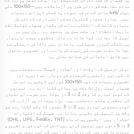
ساتھ مطابقت کو ذاتی طور پر آزماسکتے ہیں—100x150 ملی
میٹر/4x6 سائز کے مرکب نمونے یا کسٹم ڈیزائن دستیاب
ہیں۔ ہمارا معیار کنٹرول سسٹم اعلیٰ درجے کے تھرمل
بنیادی کاغذ کے انتخاب سے لے کر یکساں چسپاں کوٹنگ تک،
باریک انتظام اور سخت عمل پر منحصر ہے۔ رول میں ہر
لیبل کا معائنہ کیا جاتا ہے تاکہ غلطیوں جیسے ناہموار
پرنٹنگ، کمزور چسپاکی، یا سائز میں ناکافی درستگی سے
بچا جا سکے، جس سے کورئیر، کریانے، اور تشہیری ماحول
میں قابل اعتمادی کی ضمانت ملتی ہے۔
موثر ترسیل کے اوقات اور لچکدار شپنگ: ہم سمجھتے ہیں
کہ کورئیر راستوں، گروسری کی دوبارہ فراہمی، اور
تشہیری مہمات کے لیے 100x150 کورئیر ڈیلیوری تھرمل
چسپاں لیبل رول تک وقت پر رسائی کتنا اہم ہے۔ نمونوں
کے لیے، تیاری کا وقت 2 تا 3 دن ہوتا ہے، جس سے آپ معیار
کی منظوری جلدی دے سکتے ہیں۔ بڑے پیمانے پر آرڈرز کے
لیے، مجموعی تیاری میں 2 تا 3 ہفتوں کا وقت لگتا ہے، جو
وقت پر ترسیل کو یقینی بناتا ہے۔ شپنگ کے اختیارات
لچکدار ہیں: ایکسپریس خدمات (DHL، UPS، FedEx، TNT)
3 تا 5 دنوں میں ترسیل کرتی ہیں—جس کے لیے فوری تشہیری
مہمات یا کورئیر کی دوبارہ فراہمی کے لیے بہترین ہے۔