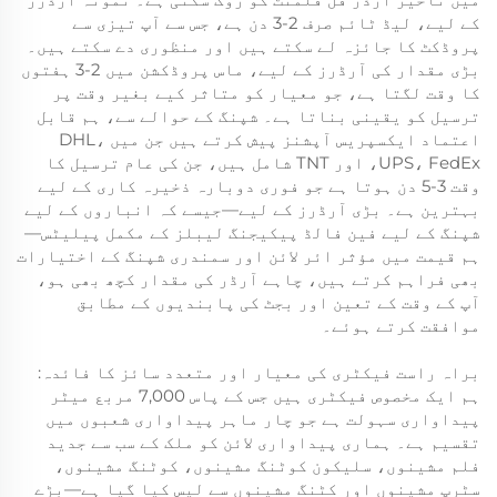
کے لیے، لیڈ ٹائم صرف 2-3 دن ہے، جس سے آپ تیزی سے
پروڈکٹ کا جائزہ لے سکتے ہیں اور منظوری دے سکتے ہیں۔
بڑی مقدار کی آرڈرز کے لیے، ماس پروڈکشن میں 2-3 ہفتوں
کا وقت لگتا ہے، جو معیار کو متاثر کیے بغیر وقت پر
ترسیل کو یقینی بناتا ہے۔ شپنگ کے حوالے سے، ہم قابل
اعتماد ایکسپریس آپشنز پیش کرتے ہیں جن میں DHL،
UPS، FedEx، اور TNT شامل ہیں، جن کی عام ترسیل کا
وقت 3-5 دن ہوتا ہے جو فوری دوبارہ ذخیرہ کاری کے لیے
بہترین ہے۔ بڑی آرڈرز کے لیے—جیسے کہ انباروں کے لیے
شپنگ کے لیے فین فالڈ پیکیجنگ لیبلز کے مکمل پیلیٹس—
ہم قیمت میں مؤثر ائر لائن اور سمندری شپنگ کے اختیارات
بھی فراہم کرتے ہیں، چاہے آرڈر کی مقدار کچھ بھی ہو،
آپ کے وقت کے تعین اور بجٹ کی پابندیوں کے مطابق
موافقت کرتے ہوئے۔
براہ راست فیکٹری کی معیار اور متعدد سائز کا فائدہ:
ہم ایک مخصوص فیکٹری ہیں جس کے پاس 7,000 مربع میٹر
پیداواری سہولت ہے جو چار ماہر پیداواری شعبوں میں
تقسیم ہے۔ ہماری پیداواری لائن کو ملک کے سب سے جدید
فلم مشینوں، سلیکون کوٹنگ مشینوں، کوٹنگ مشینوں،
سٹرپ مشینوں اور کٹنگ مشینوں سے لیس کیا گیا ہے—بڑے