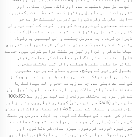
انچ سائز میں دستیاب ہے، اور ڈاک، سبزی منڈی، اور
تشہیرات کے لیے لیبل پرنٹرز کے ساتھ مطابقت رکھتی ہے
—ایک اعلیٰ کارکردگی والی تھرمل لیبلنگ حل ہے جو
مختلف صنعتوں کی ضروریات کو پورا کرنے کے لیے تیار کی
گئی ہے۔ تھرمل پرنٹرز کے ساتھ بے درد استعمال کے لیے
ڈیزائن کردہ، یہ تھرمل چپکنے والی لیبلیں بارکوڈ،
پتے، ڈاک کی تفصیلات، سبزی منڈی کی قیمتوں، اور تشہیری
پیغامات کی واضح اور تیز پرنٹنگ فراہم کرتی ہیں، جس سے
قابل اعتماد اسکیننگ اور معلومات کی وضاحت یقینی
بنائی جا سکے۔ مضبوط چپکنے والی تہہ مختلف سطحوں
بشمول کورئیر کے پیکج، سبزی منڈی کے برتن، تشہیری
بیشیاں، اور شپنگ باکسز پر مضبوط اور پائیدار چپکاؤ
کی ضمانت دیتی ہے، چاہے زیادہ حجم والے ہینڈلنگ یا
مختلف ماحولیاتی حالات ہوں۔ ایک متعدد الجہت لیبل رول
کے طور پر، یہ مختلف صورتحال کے لیے موزوں ہے: 100x150
ملی میٹر (10x15 سینٹی میٹر) کورئیر ڈیلیوری وے بلز اور
بڑی تشہیری لیبلز کے لیے، 4x6 انچ معیاری ڈاک اور سبزی
منڈی کی اشیاء کی ٹیگنگ کے لیے۔ یہ لچک، تھرمل پرنٹنگ
کی سہولت (سیاہی کی ضرورت نہیں) کے ساتھ جوڑے جانے سے
کورئیر، خوردہ فروشوں، سبزی منڈی کی دکانوں، اور
تشہیرات چلانے والی کمپنیوں کے لیے ایک لازمی اوزار بن