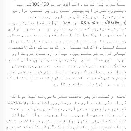
پیمانے پر کام کرنے والے آلات جو ہر 100x150 کورئیر
ڈیلیوری تھرمل ایڈہیسیو لیبل رول پر مستقل حرارتی
حساسیت، یکساں چپکنے کی تہہ اور درست ابعاد
(100x150mm/10x15cm اور 4x6 انچ) کی ضمانت دیتے ہیں۔
تجارتی کمپنیوں کے برعکس، ہماری براہ راست پیداواری
صلاحیت درمیانی کردار کے نفع کو ختم کر دیتی ہے، جس کی
وجہ سے ہم مقابلہ طلب قیمتوں پر اعلیٰ معیار کے تھرمل
شپنگ لیبلز، ڈاک کے لیبلز اور کریانے کی دکان/تشہیری
لیبلز فراہم کر سکتے ہیں۔ پیداوار، عمده فروخت اور
خوردہ فروخت کا ہمارا یکسوسان ماڈل دونوں سائز کے لیے
مستحکم انوینٹری کو یقینی بناتا ہے، جو ہمیں چھوٹی
کریانے کی دکانوں کے بیچ سے لے کر بڑی کورئیر کمپنیوں
کی شپمنٹس تک تمام اقسام کے آرڈرز کو مستقل اعتماد کے
ساتھ پورا کرنے کی اجازت دیتا ہے۔
لچکدار کسٹمائزیشن مختلف منظرناموں کے لیے: ہم ڈاک،
کریانے کی اشیاء اور تشہیری ضروریات کے مطابق 100x150
کورئیر ڈیلیوری تھرمل ایڈہیسیو لیبل رول کو موافقت
پذیر بنانے میں ماہر ہیں۔ ہماری پیشہ ورانہ ڈیزائن
ٹیم آپ کے کمپنی لوگو، برانڈ کے رنگ، ویب سائٹ یا کسٹم
پیغامات جیسے کریانے کی دکان کے "آرگینک" ٹیگ، تشہیری