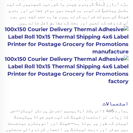
بڑے آرڈرز (مثلاً گروسری چینز یا کورئیر کمپنیوں کے لیے
مکمل پیلٹس) کے لیے، ہم قیمت میں موثر فضائی اور بحری
شپنگ کی سہولت فراہم کرتے ہیں، چاہے حجم کچھ بھی ہو،
آپ کے وقت کے تعین اور بجٹ کے مطابق ڈھل جاتے ہیں۔
استعمالات
ہمارے 4x6 ڈائریکٹ ایڈہیسیو تھرمل پرنٹر لیبلز—جن
کا زیادہ تر استعمال شپنگ کے لیے فین فولڈ پیکیجنگ
لیبلز کے طور پر ہوتا ہے—شپنگ اور انوینٹری مینجمنٹ
میں موثر اور درست لیبلنگ پر انحصار کرنے والی صنعتوں