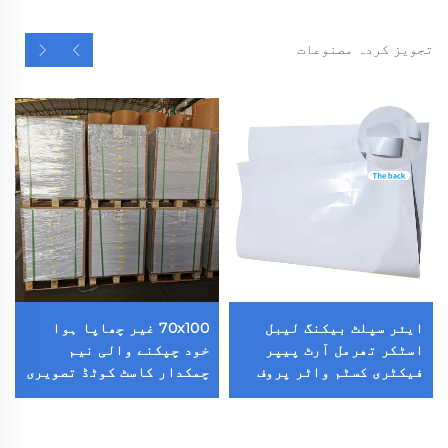
تجویز کردہ مصنوعات
ایئر سپلٹ بیکنگ لیبل
70x100 غیر چھاپا ہوا
اسٹکر تھرمل آرٹ پیپر
خود چپکنے والی نیم
فیکٹری کسٹم واٹر پروف
چمکدار کاسٹ کوٹڈ تصویری
ڈائے کٹ لیبل بیک کٹنگ
اسٹکر اکریلک چمکدار
خود چپکنے والے لیبل
کاغذ