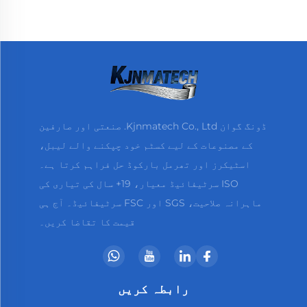
ڈونگ گوان Kjnmatech Co., Ltd. صنعتی اور صارفین
کے مصنوعات کے لیے کسٹم خود چپکنے والے لیبل،
اسٹیکرز اور تھرمل بارکوڈ حل فراہم کرتا ہے۔
ISO سرٹیفائیڈ معیار، 19+ سال کی تیاری کی
ماہرانہ صلاحیت، SGS اور FSC سرٹیفائیڈ۔ آج ہی
قیمت کا تقاضا کریں۔
رابطہ کریں