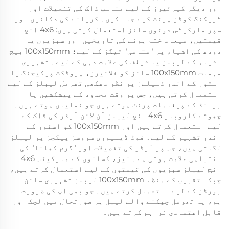
اور دیگر کیرئیرز کے لیے مناسب ڈاک کی تفصیلات اور
ٹریکنگ کوڈز پرنٹ کیے جا سکیں۔ کریانے کی دکانیں اور
سپر مارکیٹس دونوں سائز استعمال کرتی ہیں: 4x6 انچ
قیمتیں، میعاد ختم ہونے کی تاریخیں اور سبزیوں یا
دودھ کی اشیاء پر "مقامی" ٹیگز کے لیے؛ 100x150mm بیچ
اشیاء کے لیبلز یا شیلف کی علامت دہی کے لیے۔ تشہیری
مہمات 100x150mm سائز کو فلائیرز، پروڈکٹ پیکیجنگ یا
اسٹور کے اندر ڈسپلےز پر نظر دھکھی تھرمل لیبلز کے لیے
استعمال کرتی ہیں، جس پر وقت محدود کے پیشکشیں یا
برانڈ کے پیغامات پرنٹ ہوتے ہیں جو نمایاں ہوتے ہیں۔
چھوٹے کاروبار 4x6 انچ لیبلز آن لائن آرڈر کی ڈاک کے
لیے استعمال کرتے ہیں اور 100x150mm کو اسٹور کے
اندر تشہیر کے لیے۔ فوڈ ڈیلیوری سروسز پیکجز پر لیبلز
لگاتی ہیں، جس پر آرڈر کی تفصیلات اور "گرم کھانا" کی
انتباہی علامت ہوتی ہے۔ نیز، کسانوں کے مارکیٹس 4x6
انچ لیبلز سبزیوں کی قیمتوں کے لیے استعمال کرتے ہیں،
جبکہ تقریب کے منظم 100x150mm لیبلز تشہیری سائن
بورڈز کے لیے استعمال کرتے ہیں۔ جو بھی آپ کی ضرورت
ہو، یہ تھرمل چپکنے والے لیبل ہر صورتحال میں لچک اور
قابل اعتمادی فراہم کرتے ہیں۔