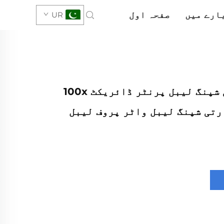
ارے میں
صفحہ اول
UR
4x6 حرارتی شپنگ لیبل پرنٹر ڈائریکٹ 100x
 حرارتی شپنگ لیبل واٹر پروف لیبل