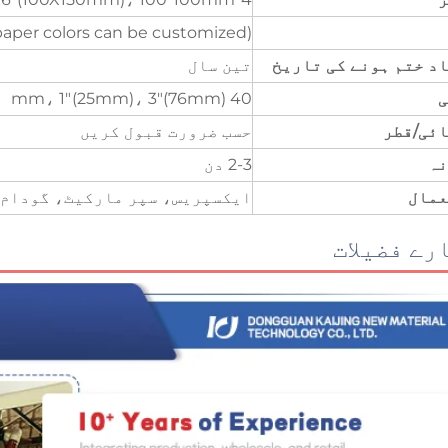
paper colors can be customized)
د ختم ہونے کی تاریخ
تین سال
ی
40 mm، 1"(25mm)، 3"(76mm)
ئی/قطر
حسب ضرورت قبول کریں
نہ
2-3 دن
عمال
ایکسپریس، سپر مارکیٹ، گودام،
رے فضیلات