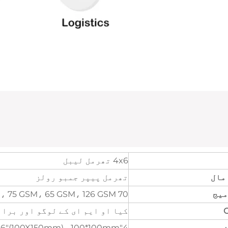
4x6 تھرمل لیبل
مال
تھرمل پیپر جمبو رولز
میج
70 GSM، 75 GSM، 65 GSM، 126 GSM، اور معمولی
کیا او ایم ای کے لوگو اور بران
ز
4"x6"(100X150mm)، 100*100mm، کوئی سائز کسٹمائز کیا جا سکتا ہے