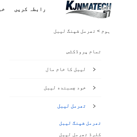
رابطہ کریں
خب
ہوم >
تھرمل شپنگ لیبل
تمام پروڈکٹس
لیبل کا خام مال
خود چسبنده لیبل
تھرمل لیبل
تھرمل شپنگ لیبل
کلرڈ تھرمل لیبل