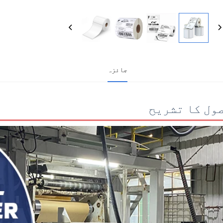
جائزہ
ول کا تشریح