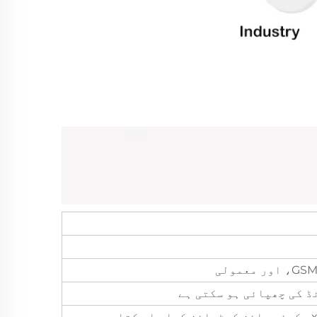
ڈ کی چھپائی ہو سکتی ہے