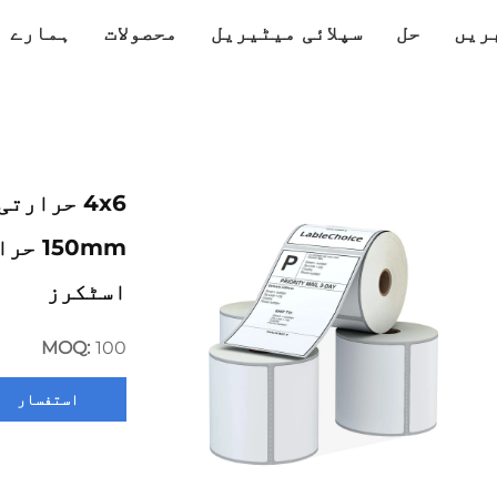
ریں
حل
سپلائی میٹیریل
محصولات
ہمارے ب
150mm
اسٹکرز
MOQ:
100
استفسار