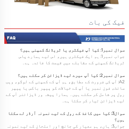
فیک کی بات
سوال نمبر1: کیا آپ فیکٹری یا ٹریڈنگ کمپنی ہیں؟
جواب نمبر1: ہم ایک فیکٹری ہیں، اس لیے ہمارے پاس
ٹریڈنگ کمپنی کے مقابلے میں قیمت کا فائدہ ہے۔
سوال نمبر2: کیا آپ میرے لیے ڈیزائن کر سکتے ہیں؟
A2: آپ کی ضرورت کے مطابق، ہم آپ کے کمپنی کے لوگو، ویب
سائٹ، فون نمبر یا آپ کے خیالات کو پیپر باکس یا پیپر
رول پر شامل کر سکتے ہیں۔ ہمارا پیشہ ور ڈیزائنر آپ کے
لیے ڈیزائن تیار کر سکتا ہے۔
سوال3: کیا میں کاغذ کے رول کے لیے نمونہ آرڈر لے سکتا
ہوں؟
جواب3: ہاں، ہم معیار کی جانچ اور امتحان کے لیے نمونہ