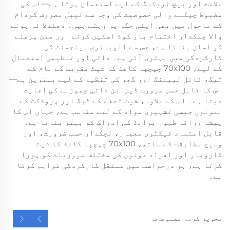
علامت اور بیچ ٹریکنگ کے لیے استعمال ہوتا ہے—اس کی
مضبوط چپکنے والی خصوصیت کی وجہ سے لیبل مصروف گودام
کے ماحول میں بھی اپنی جگہ پر رہتے ہیں۔ دھندلا نہ ہونے
والا چمکدار اختتام بار کوڈ اسکین کرنے اور متن پڑھنے
کو آسان بناتا ہے، جس سے انوینٹری مینجمنٹ کی
کارکردگی میں بہتری آتی ہے۔ ذاتی اور تنظیمی استعمال
کے لیے، 70x100 چپچپا کاغذ کا شیٹ تقریب کے نام کے
ٹیگ، فائل لیبلنگ اور گھر کی تنظیم کے لیے بہترین ہے—
اس کا قابلِ حسب ضرورت ڈیزائن ذاتی چھوڑنے کی اجازت
دیتا ہے۔ اس کے علاوہ، شیٹ تحفے کے ٹیگ اور پروڈکٹ کے
نمونوں جیسی تشہیری مواد کے لیے مناسب ہے، جہاں اس کا
پیشہ ورانہ ظہور برانڈ کی ادراک کو بہتر بناتا ہے۔
قابل اعتماد فیکٹری معیار، لچکدار حسب ضرورت، اور
وسیع مطابقت کے ساتھ، 70x100 چپچپا کاغذ کا شیٹ
کاروبار اور افراد دونوں کی مختلف ضروریات کو پورا
کرتا ہے، ہر درخواست میں مستقل کارکردگی فراہم کرتا
ہے۔
تجویز کردہ مصنوعات