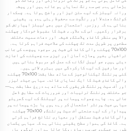
کی حامل ہوتی ہے جو پرنٹ کی تروتازگی اور وضاحت کو
بڑھاتی ہے، جس سے رنگ نمایاں ہو جاتے ہیں اور پیشہ
ورانہ لیبلز کے لیے متن تیز اور واضح ہوتا ہے۔ چمکدار
کوٹنگ دھندلا اور رنگُوت سے محفوظ رہتی ہے، یہ یقینی
بناتی ہے کہ روزمرہ استعمال میں بھی لیبلز اپیارنش کو
برقرار رکھیں۔ اس کے علاوہ، شیٹ کا مضبوط خودکار چپکنے
والا پس منظر کاغذ، پلاسٹک، شیشہ اور دھات سمیت مختلف
سطحوں پر طویل مدت تک چپکنے کی صلاحیت فراہم کرتا ہے۔
70x100 چپکنے والی کاغذ کی شیٹ پر موجود پیچھے کی جانب
تراشیاں بغیر پھاڑے آسان اور تیزی سے چھیلنے کی اجازت
دیتی ہیں، جو لیبل لگانے کے عمل کو مربوط بناتی ہیں
اور صارفین کے لیے کارکردگی میں بہتری لاتی ہیں۔
کئی پرنٹنگ ٹیکنالوجیز کے ساتھ مطابقت: 70x100 چپکنے
والی کاغذی شیٹ کا ایک نمایاں فائدہ سیاہی جیٹ، لیزر
اور آف سیٹ پرنٹنگ طریقوں کے ساتھ بے دریغ مطابقت ہے—
جو مختلف پرنٹنگ ترتیبات اور ضروریات کے مطابق ڈھل
جاتی ہے۔ چاہے چھوٹے پیمانے پر لیبلنگ کے لیے گھریلو
سیاہی جیٹ پرنٹر استعمال کر رہے ہوں یا بڑے پیمانے پر
پیداوار کے لیے صنعتی آف سیٹ پرنٹنگ، 70x100 چپکنے
والی کاغذی شیٹ مستقل اور معیاری نتائج فراہم کرتی
ہے۔ کاغذ کی ہموار سطح یقینی بناتی ہے کہ سیاہی یکساں
طور پر چپکے، جس سے رساؤ روکا جاتا ہے اور لوگو، بار