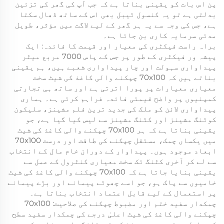
پن اس بات کو یقینی بناتا ہے کہ جب آپ کی گھر کی تزئین
بدلتی ہے تو یہ کنسول ٹیبل بھی اس کے ساتھ ڈھال سکتا
ہے، جس کی وجہ سے یہ ہر گھر کے لیے لاگت میں مؤثر، طویل
مدتی سرمایہ کاری بن جاتا ہے۔
براہ راست فیکٹری کی معیار اور قیمت کا فائدہ: ایک
پیشہ ور فیکٹری کے طور پر جس کے پاس 7000 مربع میٹر
پیداواری سہولت اور چار پیداواری شعبے ہیں، ہم یقینی
بناتے ہیں کہ 70x100 چپکنے والی کاغذ کی شیٹ سخت
معیاری معیارات پر پورا اترتی ہے اور ساتھ ہی تجارتی
کمپنیوں پر واضح قیمتی فائدہ فراہم کرتی ہے۔ ہماری
پیداواری لائن کو ملک کی جدید ترین فلم مشینز، سلیکون
کوٹنگ مشینز اور کٹنگ مشینز سے لیس کیا گیا ہے، جو
یقینی بناتا ہے کہ ہر 70x100 چپکنے والی کاغذ کی شیٹ
میں یکساں چمک، مستقل چپکنے کی طاقت اور درست 70x100
ابعاد موجود ہوں۔ پیداوار کے دوران خام مال کے انتخاب
سے لے کر آخری کٹنگ تک سخت معیاری کنٹرول کے عمل سے
یقینی بنایا جاتا ہے کہ 70x100 چپکنے والی کاغذ کی شیٹ
خامیوں سے پاک ہو، جو اسے چھوٹے پیمانے اور بڑے پیمانے
پر استعمال کے لیے قابل اعتماد انتخاب بناتا ہے۔
چمکدار سفید ختم اور مضبوط چپکنے کی صلاحیت: 70x100
چپکنے والی کاغذ کی شیٹ اعلیٰ درجے کی چمکدار سفید سطح