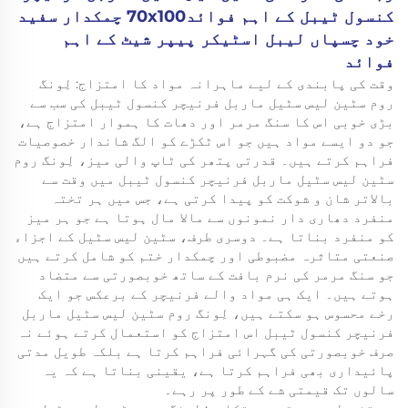
کنسول ٹیبل کے اہم فوائد70x100 چمکدار سفید
خود چسپاں لیبل اسٹیکر پیپر شیٹ کے اہم
فوائد
وقت کی پابندی کے لیے ماہرانہ مواد کا امتزاج: لِونگ
روم سٹین لیس سٹیل ماربل فرنیچر کنسول ٹیبل کی سب سے
بڑی خوبی اس کا سنگ مرمر اور دھات کا ہموار امتزاج ہے،
جو دو ایسے مواد ہیں جو اس ٹکڑے کو الگ شاندار خصوصیات
فراہم کرتے ہیں۔ قدرتی پتھر کی ٹاپ والی میز، لِونگ روم
سٹین لیس سٹیل ماربل فرنیچر کنسول ٹیبل میں وقت سے
بالاتر شان و شوکت کو پیدا کرتی ہے، جس میں ہر تختہ
منفرد دھاری دار نمونوں سے مالا مال ہوتا ہے جو ہر میز
کو منفرد بناتا ہے۔ دوسری طرف، سٹین لیس سٹیل کے اجزاء
صنعتی متاثرہ مضبوطی اور چمکدار ختم کو شامل کرتے ہیں
جو سنگ مرمر کی نرم بافت کے ساتھ خوبصورتی سے متضاد
ہوتے ہیں۔ ایک ہی مواد والے فرنیچر کے برعکس جو ایک
رخے محسوس ہو سکتے ہیں، لِونگ روم سٹین لیس سٹیل ماربل
فرنیچر کنسول ٹیبل اس امتزاج کو استعمال کرتے ہوئے نہ
صرف خوبصورتی کی گہرائی فراہم کرتا ہے بلکہ طویل مدتی
پائیداری بھی فراہم کرتا ہے، یقینی بناتا ہے کہ یہ
سالوں تک قیمتی شے کے طور پر رہے۔