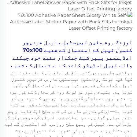
لوزنگ روم سٹین لیس سٹیل ماربل فرنیچر
کنسول ٹیبل کے استعمال کے شعبے 70x100
ایڈہیسیو پیپر شیٹ چمکدار سفید خود چپکنے
والے لیبل اسٹیکر کاغذ کے استعمال کے شعبے
رہائشی جگہوں میں کثیرالغرض استعمال کے لیے ڈیزائن
کیا گیا لِونگ روم سٹین لیس سٹیل ماربل فرنیچر کنسول
ٹیبل دکھاوے کی خوبصورتی اور عملی استعمال کو یکجا
کرتا ہے۔ بنیادی طور پر لِونگ روم کی سجاوٹ کے طور پر،
یہ فن پاروں، سجاوٹی کٹوریوں یا پودوں کے برتنوں کو
نمایاں کرنے کے لیے بہترین نمائشی سطح کے طور پر کام
کرتا ہے—اس کی قدرتی ماربل کی ٹاپ سطح ایک شاندار پس
منظر فراہم کرتی ہے جو نمائش شدہ اشیاء کی خوبصورتی کو
بڑھاتی ہے۔ ٹیبل کی وسیع سطح روزمرہ کے استعمال کے لیے
بھی مثالی ہے، مہمانوں کی تقریبات کے دوران ریموٹ
کنٹرولز، رسالے یا مشروبات رکھنے کے لیے آسان جگہ