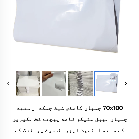
70x100 چسپاں کاغذی شیٹ چمکدار سفید
چسپاں لیبل سٹیکر کاغذ پیچھے کٹ لکیریں
کے ساتھ انکجیٹ لیزر آف سیٹ پرنٹنگ کے