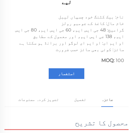
لیے
نام: بیک کٹنگ خود چسپاں لیبل
خام مال: کاغذ کے جومبو رولز
گرامیج: 48 جی ایس ایم، 60 جی ایس ایم، 80 جی ایس
ایم، 138 جی ایس ایم، اور معمول کے مطابق
او ایم ای: او ایم ای لوگو اور برانڈ ہو سکتا ہے
سائز: کوئی بھی سائز حسب ضرورت
MOQ:
100
استفسار
جائزہ
تفصیل
تجویز کردہ مصنوعات
محصول کا تشریح