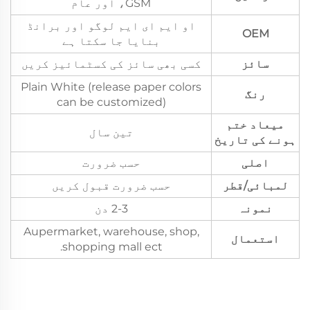
GSM، اور عام
او ایم ای ایم لوگو اور برانڈ
OEM
بنایا جا سکتا ہے
سائز
کسی بھی سائز کی کسٹمائیز کریں
Plain White (release paper colors
رنگ
can be customized)
میعاد ختم
تین سال
ہونے کی تاریخ
اصلی
حسب ضرورت
لمبائی/قطر
حسب ضرورت قبول کریں
نمونہ
2-3 دن
Aupermarket, warehouse, shop,
استعمال
shopping mall ect.