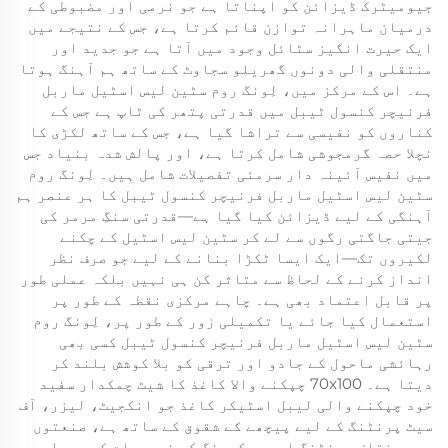
جیومیٹرک ڈیزائن کو اپناتا ہے جو نرمی اور مضبوطی کے
درمیان ماہرانہ توازن قائم کرتا ہے، جس کے نتیجے میں
ایک حیرت انگیز سٹائل وجود میں آتا ہے جو جدید اور
منتقلی والی دونوں گھریلو سجاوٹ کے ساتھ ہم آہنگ ہوتا
ہے۔ اس کے مرکز میں، لِونگ روم سٹین لیس اسٹیل ماربل
فرنیچر کنسول ٹیبل میں قدرتی پتھر کی ٹاپ ہے جس کے
کناروں کو نفیسی سے تراشا گیا ہے، جس کے ساتھ لکڑی کا
نچلا حصہ گرمجوشی شامل کرتا ہے، اور پالش شدہ بنیاد جس
میں نفیس آئینہ دار سرمئی تفصیلات شامل ہیں۔ لِونگ روم
سٹین لیس اسٹیل ماربل فرنیچر کنسول ٹیبل کا ہر عنصر ہم
آہنگی کے لیے ڈیزائن کیا گیا ہے—قدرتی سنگِ مرمر کی
جیتی جاگتی رگوں سے لے کر سٹین لیس اسٹیل کے چکنے
لکیروں تک—ایک ایسا ٹکڑا بنانے کے لیے جو صرف نظر
انداز کرنے کے لحاظ سے متاثر کن ہی نہیں بلکہ عملی طور
پر قابل اعتماد بھی ہے۔ چاہے مرکزی نقطہ کے طور پر
استعمال کیا جائے یا تکمیلی زور کے طور پر، لِونگ روم
سٹین لیس اسٹیل ماربل فرنیچر کنسول ٹیبل کسی بھی
رہائشی ماحول کے جادو اور ترقی کو بلا کوشش بلند کر
دیتا ہے۔ 70x100 چپکنے والا کاغذ کا شیٹ چمکدار سفید
خود چپکنے والی لیبل اسٹیکر کاغذ جو انکجیٹ، لیزر، آف
سیٹ پرنٹنگ کے لیے پیچھے کے شقوق کے ساتھ ہے، صنعتوں
میں مختلف پرنٹنگ اور پیکیجنگ کی ضروریات کو پورا