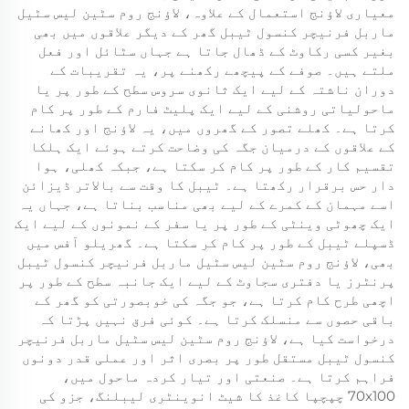
معیاری لاؤنج استعمال کے علاوہ، لاؤنج روم سٹین لیس سٹیل
ماربل فرنیچر کنسول ٹیبل گھر کے دیگر علاقوں میں بھی
بغیر کسی رکاوٹ کے ڈھال جاتا ہے جہاں سٹائل اور فعل
ملتے ہیں۔ صوفے کے پیچھے رکھنے پر، یہ تقریبات کے
دوران ناشتہ کے لیے ایک ثانوی سروس سطح کے طور پر یا
ماحولیاتی روشنی کے لیے ایک پلیٹ فارم کے طور پر کام
کرتا ہے۔ کھلے تصور کے گھروں میں، یہ لاؤنج اور کھانے
کے علاقوں کے درمیان جگہ کی وضاحت کرتے ہوئے ایک ہلکا
تقسیم کار کے طور پر کام کر سکتا ہے، جبکہ کھلی، ہوا
دار حس برقرار رکھتا ہے۔ ٹیبل کا وقت سے بالاتر ڈیزائن
اسے مہمان کے کمرے کے لیے بھی مناسب بناتا ہے، جہاں یہ
ایک چھوٹی وینٹی کے طور پر یا سفر کے نمونوں کے لیے ایک
ڈسپلے ٹیبل کے طور پر کام کر سکتا ہے۔ گھریلو آفس میں
بھی، لاؤنج روم سٹین لیس سٹیل ماربل فرنیچر کنسول ٹیبل
پرنٹرز یا دفتری سجاوٹ کے لیے ایک جانبہ سطح کے طور پر
اچھی طرح کام کرتا ہے، جو جگہ کی خوبصورتی کو گھر کے
باقی حصوں سے منسلک کرتا ہے۔ کوئی فرق نہیں پڑتا کہ
درخواست کیا ہے، لاؤنج روم سٹین لیس سٹیل ماربل فرنیچر
کنسول ٹیبل مستقل طور پر بصری اثر اور عملی قدر دونوں
فراہم کرتا ہے۔ صنعتی اور تیار کردہ ماحول میں،
70x100 چپچپا کاغذ کا شیٹ انوینٹری لیبلنگ، جزو کی