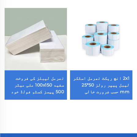
2x1 انچ ریکٹ تھرمل اسٹکر
تھرمل لیبلز کی فروخت
لیبل پیپر رولز 50*25
سفید 100x150 ملی میٹر
mm حسب ضرورت خالی
500 پیسز کسٹم فولڈ خود
1000 پیسز تھرمل بارکوڈ
چسپ شپنگ لیبلز ڈائریکٹ
لیبل تھرمل پرنٹر کے لیے
تھرمل پیپر