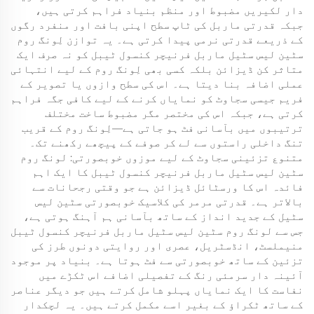
دار لکیریں مضبوط اور منظم بنیاد فراہم کرتی ہیں،
جبکہ قدرتی ماربل کی ٹاپ سطح اپنی بافت اور منفرد رگوں
کے ذریعے قدرتی نرمی پیدا کرتی ہے۔ یہ توازن لِونگ روم
سٹین لیس سٹیل ماربل فرنیچر کنسول ٹیبل کو نہ صرف ایک
متاثر کن ڈیزائن بلکہ کسی بھی لِونگ روم کے لیے انتہائی
عملی اضافہ بنا دیتا ہے۔ اس کی سطح وازوں یا تصویر کے
فریم جیسی سجاوٹ کو نمایاں کرنے کے لیے کافی جگہ فراہم
کرتی ہے، جبکہ اس کی مختصر مگر مضبوط ساخت مختلف
ترتیبوں میں بآسانی فٹ ہو جاتی ہے—لِونگ روم کے قریب
تنگ داخلی راستوں سے لے کر صوفے کے پیچھے رکھنے تک۔
متنوع تزئینی سجاوٹ کے لیے موزوں خوبصورتی: لونگ روم
سٹین لیس سٹیل ماربل فرنیچر کنسول ٹیبل کا ایک اہم
فائدہ اس کا ورسٹائل ڈیزائن ہے جو وقتی رجحانات سے
بالاتر ہے۔ قدرتی مرمر کی کلاسیک خوبصورتی سٹین لیس
سٹیل کے جدید انداز کے ساتھ بآسانی ہم آہنگ ہوتی ہے،
جس سے لونگ روم سٹین لیس سٹیل ماربل فرنیچر کنسول ٹیبل
منیملسٹ، انڈسٹریل، عصری اور روایتی دونوں طرز کی
تزئین کے ساتھ خوبصورتی سے فٹ ہوتا ہے۔ بنیاد پر موجود
آئینہ دار سرمئی رنگ کے تفصیلی اضافے اس ٹکڑے میں
نفاست کا ایک نمایاں پہلو شامل کرتے ہیں جو دیگر عناصر
کے ساتھ ٹکراؤ کے بغیر اسے مکمل کرتے ہیں۔ یہ لچکدار