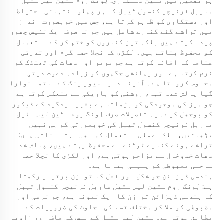
ہر تفصیل میں متین دستکاری: لِونگ روم سٹین لیس سٹیل
ماربل فرنیچر کنسول ٹیبل کا ہر پہلو انتہائی احتیاط
اور دستکاری کو ظاہر کرتا ہے، جس میں خوبصورت انداز
میں تراشے گئے کنارے شامل ہیں جو نہ صرف ایک نفیس چھور
پیدا کرتے ہیں بلکہ تیز کناروں کو ختم کر کے استعمال
کو محفوظ بناتے ہیں۔ لکڑی کا نچلا حصہ گرم اور قدرتی
عناصر کا اضافہ کرتا ہے جو مرمر اور دھات کی ٹھنڈک کو
نرم کرتا ہے اور رہائشی جگہوں کو زیادہ دعوت دیتی
محسوس کرواتا ہے۔ آئینہ دار سلیور رنگ کے ساتھ سنوارا
گیا پالش شدہ تہہ، روشنی کو باریکی سے منعکس کرتا ہے
جو میز کی موجودگی کو بڑھاتا ہے بغیر اردگرد کے ڈیکور
کو بوجھل کیے۔ یہ تفصیلات صرف لِونگ روم سٹین لیس سٹیل
ماربل فرنیچر کنسول ٹیبل کی خوبصورتی کو ہی نہیں
بڑھاتیں، بلکہ عملی استعمال کو بھی بہتر بناتی ہیں:
تراشے ہوئے کنارے ٹوٹنے سے محفوظ رہتے ہیں، پالش شدہ
دھات خدوخال سے مزاحم ہوتی ہے، اور لکڑی کا نچلا حصہ
ساختی مضبوطی کو یقینی بناتا ہے۔
ہندسی ڈیزائن جو شکل اور فعل کا توازن برقرار رکھتا
ہے: لِونگ روم سٹین لیس سٹیل ماربل فرنیچر کنسول ٹیبل
کا ہندسی ڈیزائن توازن کا ایک نمونہ ہے، جو نرمی اور
مضبوطی کو ملا کر مختلف قسم کی سجاوٹ کی ضروریات کے
مطابق ہوتا ہے۔ سٹین لیس سٹیل کے بیس کی صاف اور زاویہ