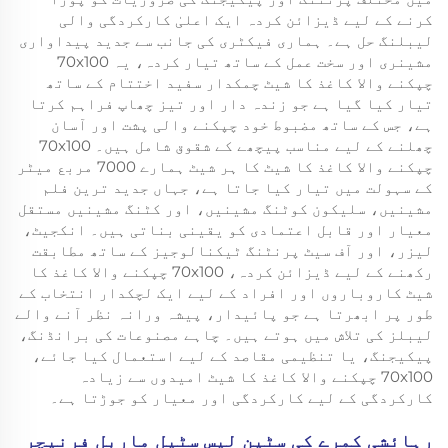
کرنے کے لیے ڈیزائن کردہ ایک اعلیٰ کارکردگی والی
لیبلنگ حل ہے۔ ہماری فیکٹری کی جانب سے جدید پیداواری
مشینری اور سخت عمل کے ساتھ تیار کردہ، یہ 70x100
چپکنے والا کاغذ کا شیٹ چمکدار سفید اختتام کے ساتھ
تیار کیا گیا ہے جو زندہ دار اور تیز چھاپ فراہم کرتا
ہے، جس کے ساتھ مضبوط خود چپکنے والی پشت اور آسان
چھلنے کے لیے مناسب پیچھے کے شقوق شامل ہیں۔ 70x100
چپکنے والا کاغذ کا شیٹ کا ہر شیٹ ہمارے 7000 مربع میٹر
کے سہولت میں تیار کیا جاتا ہے، جہاں جدید ترین فلم
مشینیں، سلیکون کوٹنگ مشینیں، اور کٹنگ مشینیں مستقل
معیار اور قابل اعتمادی کو یقینی بناتی ہیں۔ انکجیٹ،
لیزر، اور آف سیٹ پرنٹنگ ٹیکنالوجیز کے ساتھ مطابقت
رکھنے کے لیے ڈیزائن کردہ، 70x100 چپکنے والا کاغذ کا
شیٹ کاروباروں اور افراد کے لیے ایک لچکدار انتخاب کے
طور پر ابھرتا ہے جو پائیدار، پیشہ ورانہ نظر آنے والے
لیبلز کی تلاش میں ہوتے ہیں۔ چاہے مصنوعات کی برانڈنگ،
پیکیجنگ، یا تنظیمی مقاصد کے لیے استعمال کیا جائے،
70x100 چپکنے والا کاغذ کا شیٹ امیدوں سے زیادہ
کارکردگی کے لیے کارکردگی اور معیار کو جوڑتا ہے۔
رہائشی کمرے کی سٹین لیس سٹیل ماربل فرنیچر