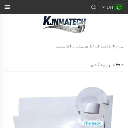
UR
ہوم >
کاسٹ کوٹڈ چسپنے والا پیپر
تمام پروڈکٹس