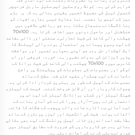
فراہم کرتی ہے۔ لِونگ روم سٹین لیس سٹیل ماربل فرنیچر
کنسول ٹیبل کی مضبوط تعمیر یقینی بناتی ہے کہ یہ بڑی
میز کے لیمپ یا مجسمہ نما سجاوٹ جیسی بھاری اشیاء کو
بنا ڈگمگائے سنبھال سکتا ہے، جو رہائشی علاقوں میں
فنکشنل اور ماحول دونوں میں اضافہ کرتا ہے۔ 70x100
چپکنے والی کاغذ کی شیٹ تجارتی، صنعتی اور ذاتی مقاصد
کے لیے وسیع پیمانے پر استعمال ہونے والی لیبلنگ کا
ایک لچکدار حل ہے، جو اپنی معیاری تعمیر اور موافقت
پذیر ڈیزائن کی بدولت مشہور ہے۔ خوردہ فروشی اور ای
کامرس میں، 70x100 چپکنے والی کاغذ کی شیٹ برانڈ کے
لوگو اور مصنوعات کی معلومات کو پیکیجنگ پر واضح
دکھانے کے لیے چمکدار سفید ختم شدہ سطح کے ساتھ
مصنوعات کے لیبل کے طور پر بہترین کردار ادا کرتی ہے۔
چھوٹے کاروبار اور آن لائن فروخت کنندہ قیمت کے لیبلز،
شپنگ لیبلز اور کسٹم برانڈنگ لیبلز کے لیے اس پر
انحصار کرتے ہیں—آرڈر پورا کرنے کو آسان بنانے کے
لیے آسانی سے اتارے جانے والے پیچھے کے شگاف کا فائدہ
اٹھاتے ہوئے۔ شیٹ کی انکجیٹ اور لیزر پرنٹرز کے ساتھ
مطابقت اسے اندرون خانہ لیبل پرنٹنگ کے لیے بھی مثالی
بناتی ہے، جو کاروباروں کو ضرورت کے مطابق لیبلز میں
فوری تبدیلی کرنے کی اجازت دیتی ہے۔