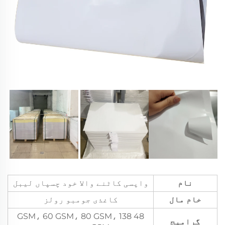
نام
واپسی کاٹنے والا خود چسپاں لیبل
خام مال
کاغذی جومبو رولز
48 GSM، 60 GSM، 80 GSM، 138
گرامیج