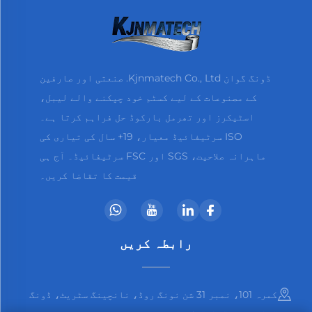
ڈونگ گوان Kjnmatech Co., Ltd. صنعتی اور صارفین
کے مصنوعات کے لیے کسٹم خود چپکنے والے لیبل،
اسٹیکرز اور تھرمل بارکوڈ حل فراہم کرتا ہے۔
ISO سرٹیفائیڈ معیار، 19+ سال کی تیاری کی
ماہرانہ صلاحیت، SGS اور FSC سرٹیفائیڈ۔ آج ہی
قیمت کا تقاضا کریں۔
رابطہ کریں
کمرہ 101، نمبر 31 شن نونگ روڈ، نانچینگ سٹریٹ، ڈونگ