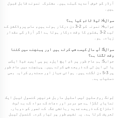
آرڈر کو خوش آمدید کہتے ہیں۔ مشترکہ نمونے قابل قبول
ہیں۔
سوال4: لیڈ ٹائم کیا ہے؟
جواب4: نمونہ کو 2-3 دن درکار ہوتے ہیں، ماس پروڈکشن کے
لیے 2-3 ہفتوں کا وقت درکار ہوتا ہے اگر آرڈر کی مقدار
زیادہ ہو۔
سوال5: آپ مال کیسے شپ کرتے ہیں اور پہنچنے میں کتنا
وقت لگتا ہے؟
جواب5: ہم عام طور پر ڈی ایچ ایل، یو پی ایس، فیڈ ایکس
یا ٹی این ٹی کے ذریعے شپ کرتے ہیں۔ پہنچنے میں عام طور
پر 3-5 دن لگتے ہیں۔ ہوائی جہاز اور سمندری کرایہ بھی
دستیاب ہے۔
لِونگ روم سٹین لیس اسٹیل ماربل فرنیچر کنسول ٹیبل ایک
نمایاں ٹکڑا ہے جو مرمر اور دھات کے مواد کے بے لوث
امتزاج کے ذریعے جدید رہائشی جگہ کے تصور کو دوبارہ
تعریف کرتا ہے۔ یہ نفیس طور پر تیار کردہ کنسول ٹیبل