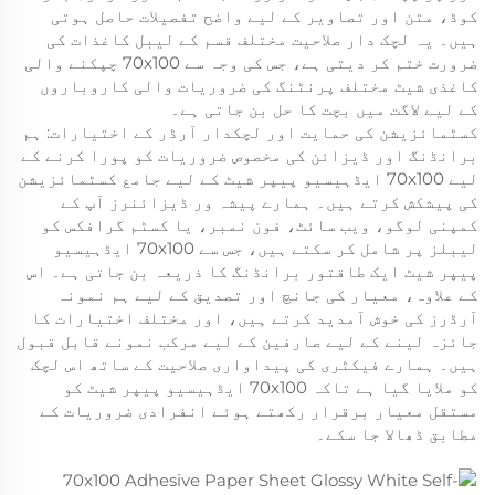
کوڈ، متن اور تصاویر کے لیے واضح تفصیلات حاصل ہوتی
ہیں۔ یہ لچک دار صلاحیت مختلف قسم کے لیبل کاغذات کی
ضرورت ختم کر دیتی ہے، جس کی وجہ سے 70x100 چپکنے والی
کاغذی شیٹ مختلف پرنٹنگ کی ضروریات والی کاروباروں
کے لیے لاگت میں بچت کا حل بن جاتی ہے۔
کسٹمائزیشن کی حمایت اور لچکدار آرڈر کے اختیارات: ہم
برانڈنگ اور ڈیزائن کی مخصوص ضروریات کو پورا کرنے کے
لیے 70x100 ایڈہیسیو پیپر شیٹ کے لیے جامع کسٹمائزیشن
کی پیشکش کرتے ہیں۔ ہمارے پیشہ ور ڈیزائنرز آپ کے
کمپنی لوگو، ویب سائٹ، فون نمبر، یا کسٹم گرافکس کو
لیبلز پر شامل کر سکتے ہیں، جس سے 70x100 ایڈہیسیو
پیپر شیٹ ایک طاقتور برانڈنگ کا ذریعہ بن جاتی ہے۔ اس
کے علاوہ، معیار کی جانچ اور تصدیق کے لیے ہم نمونہ
آرڈرز کی خوش آمدید کرتے ہیں، اور مختلف اختیارات کا
جائزہ لینے کے لیے صارفین کے لیے مرکب نمونے قابل قبول
ہیں۔ ہمارے فیکٹری کی پیداواری صلاحیت کے ساتھ اس لچک
کو ملایا گیا ہے تاکہ 70x100 ایڈہیسیو پیپر شیٹ کو
مستقل معیار برقرار رکھتے ہوئے انفرادی ضروریات کے
مطابق ڈھالا جا سکے۔