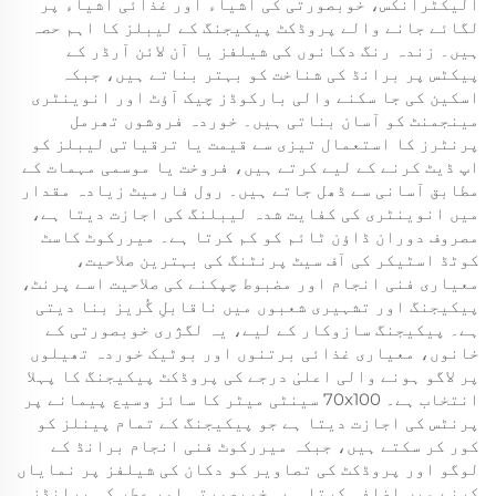
الیکٹرانکس، خوبصورتی کی اشیاء اور غذائی اشیاء پر
لگائے جانے والے پروڈکٹ پیکیجنگ کے لیبلز کا اہم حصہ
ہیں۔ زندہ رنگ دکانوں کی شیلفز یا آن لائن آرڈر کے
پیکٹس پر برانڈ کی شناخت کو بہتر بناتے ہیں، جبکہ
اسکین کی جا سکنے والی بارکوڈز چیک آؤٹ اور انوینٹری
مینجمنٹ کو آسان بناتی ہیں۔ خوردہ فروشوں تھرمل
پرنٹرز کا استعمال تیزی سے قیمت یا ترقیاتی لیبلز کو
اپ ڈیٹ کرنے کے لیے کرتے ہیں، فروخت یا موسمی مہمات کے
مطابق آسانی سے ڈھل جاتے ہیں۔ رول فارمیٹ زیادہ مقدار
میں انوینٹری کی کفایت شدہ لیبلنگ کی اجازت دیتا ہے،
مصروف دوران ڈاؤن ٹائم کو کم کرتا ہے۔ میررکوٹ کاسٹ
کوٹڈ اسٹیکر کی آف سیٹ پرنٹنگ کی بہترین صلاحیت،
معیاری فنی انجام اور مضبوط چپکنے کی صلاحیت اسے پرنٹ،
پیکیجنگ اور تشہیری شعبوں میں ناقابلِ گُریز بنا دیتی
ہے۔ پیکیجنگ سازوکار کے لیے، یہ لگژری خوبصورتی کے
خانوں، معیاری غذائی برتنوں اور بوٹیک خوردہ تھیلوں
پر لاگو ہونے والی اعلیٰ درجے کی پروڈکٹ پیکیجنگ کا پہلا
انتخاب ہے۔ 70x100 سینٹی میٹر کا سائز وسیع پیمانے پر
پرنٹس کی اجازت دیتا ہے جو پیکیجنگ کے تمام پینلز کو
کور کر سکتے ہیں، جبکہ میررکوٹ فنی انجام برانڈ کے
لوگو اور پروڈکٹ کی تصاویر کو دکان کی شیلفز پر نمایاں
کرنے میں اضافہ کرتا ہے۔ خوبصورتی اور عطر کی برانڈز