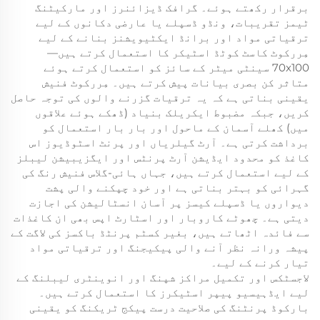
برقرار رکھتے ہوئے۔ گرافک ڈیزائنرز اور مارکیٹنگ
ٹیمز تقریبات، ونڈو ڈسپلے یا عارضی دکانوں کے لیے
ترقیاتی مواد اور برانڈ ایکٹیویشنز بنانے کے لیے
مِررکوٹ کاسٹ کوٹڈ اسٹیکر کا استعمال کرتے ہیں—
70x100 سینٹی میٹر کے سائز کو استعمال کرتے ہوئے
متاثر کن بصری بیانات پیش کرتے ہیں۔ مِررکوٹ فنیش
یقینی بناتی ہے کہ یہ ترقیات گزرنے والوں کی توجہ حاصل
کریں، جبکہ مضبوط ایکریلک بنیاد (ڈھکے ہوئے علاقوں
میں) کھلے آسمان کے ماحول اور بار بار استعمال کو
برداشت کرتی ہے۔ آرٹ گیلریاں اور پرنٹ اسٹوڈیوز اس
کاغذ کو محدود ایڈیشن آرٹ پرنٹس اور ایگزیبیشن لیبلز
کے لیے استعمال کرتے ہیں، جہاں ہائی-گلاس فنیش رنگ کی
گہرائی کو بہتر بناتی ہے اور خود چپکنے والی پشت
دیواروں یا ڈسپلے کیسز پر آسان انسٹالیشن کی اجازت
دیتی ہے۔ چھوٹے کاروبار اور اسٹارٹ اپس بھی ان کاغذات
سے فائدہ اٹھاتے ہیں، بغیر کسٹم پرنٹڈ باکسز کی لاگت کے
پیشہ ورانہ نظر آنے والی پیکیجنگ اور ترقیاتی مواد
تیار کرنے کے لیے۔
لاجسٹکس اور تکمیل مراکز شپنگ اور انوینٹری لیبلنگ کے
لیے ایڈہیسیو پیپر اسٹیکرز کا استعمال کرتے ہیں۔
بارکوڈ پرنٹنگ کی صلاحیت درست پیکج ٹریکنگ کو یقینی