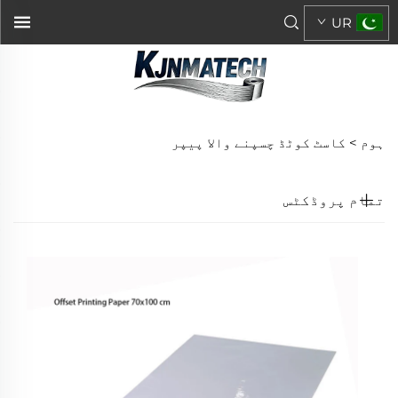
UR
ہوم >
کاسٹ کوٹڈ چسپنے والا پیپر
تمام پروڈکٹس