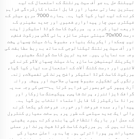
لیبلنگ حل ہے جو آف سیٹ پرنٹنگ کے استعمال کے لیے
بہترین بصارتی معیار اور قابل اعتماد کارکردگی فراہم
کرنے کے لیے تیار کیا گیا ہے۔ ہمارے 7000 مربع میٹر کے
فیکٹری میں چار پیداواری شعبوں اور جدید مشینری کے
ذریعے تیار کردہ، یہ مِررکوٹ کاسٹ کوٹڈ اسٹیکرز اپنے
درست 70x100 سینٹی میٹر سائز، ہائی گلاس مِررکوٹ فنش،
نیم چمکدار ایکریلک بنیاد، مضبوط ہاٹ میلٹ چسپاں پشت
اور آف سیٹ پرنٹنگ ٹیکنالوجی کے ساتھ بے ربط مطابقت کی
وجہ سے نمایاں ہیں۔ جدید ترین کاسٹ کوٹنگ مشینوں،
ایکریلک لیمنیشن سامان، ہاٹ میلٹ چسپاں لاگو کرنے کی
لائنوں اور درست کٹنگ آلات کے استعمال سے تیار کیا گیا،
مِررکوٹ کاسٹ کوٹڈ اسٹیکر واضح پرنٹ کی تفصیلات، زندہ
رنگوں کی تشکیل، مضبوط چسپاں صلاحیت اور پیشہ ورانہ
آرٹ پیپر کی خوبصورتی فراہم کرتا ہے—جس کی وجہ سے یہ
گرافک ڈیزائنرز، پرنٹ شاپس، پیکیجنگ سازوکار اور
برانڈ مارکیٹرز کا قابل اعتماد انتخاب بن گیا ہے۔
پیداوار، عمده فروخت اور خوردہ فروخت کو یکجا کرنے
والی ایک جدید سیٹھی کے طور پر، ہم سخت معیاری کنٹرول
کے عمل اور باریک انتظام کی پابندی کرتے ہیں، یقینی
بناتے ہیں کہ ہر مِررکوٹ کاسٹ کوٹڈ شیٹ پرنٹ اور عملی
معیارات پر پورا اترتی ہو۔ چاہے وہ اعلیٰ معیار کی