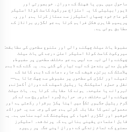
ماحول میں ہوں یا شپنگ کے دوران۔ خوبصورتی اور
ڈیورابیلیٹی کا یہ امتزاج مِررکوٹ کاسٹ کوٹڈ اسٹیکر
کو عام خود چسپاں اسٹیکرز سے ممتاز کرتا ہے، اور وہ
پریمیم ظاہری شکل فراہم کرتا ہے جو لگژری برانڈز کے
مطابق ہوتی ہے۔
مضبوط ہاٹ میلٹ چپکنے والی اور متنوع سطحوں کی مطابقت:
میروکوٹ کاسٹ کوٹڈ اسٹیکر اعلیٰ درجے کی ہاٹ میلٹ
چپکنے والی تہہ سے لیس ہے جو مختلف سطحوں پر مضبوط،
طویل مدتی بندھن کے لیے تیار کی گئی ہے۔ یہ گتے کے ڈبے،
پلاسٹک کے برتن، شیشے کے جار، دھات کے ڈبے، کاغذ کے
تھیلے اور لکڑی کی سطحوں پر مضبوطی سے چپک جاتا ہے—
نقل و حمل، اسٹیکنگ یا ریٹیل ڈسپلے کے دوران اُکھڑنے،
لہروانے یا علیحدہ ہونے کا مقابلہ کرتا ہے۔ ہاٹ میلٹ
چپکنے والی مختلف درجہ حرارت (سرد اسٹوریج سے لے کر
گرم ریٹیل جگہوں تک) میں اپنا پکڑ برقرار رکھتی ہے اور
معمولی نمی کا مقابلہ کرتی ہے، جس کی وجہ سے یہ خوراک،
خوشبو اور لگژری اشیاء کی پیکیجنگ کے لیے مناسب ہے۔ یہ
قابل اعتمادی یقینی بناتی ہے کہ پرنٹ شدہ اسٹیکرز
مصنوع کے تمام زندگی کے دوران اپنی جگہ پر رہیں،