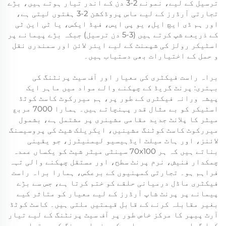
ترسیل کے لیے، نمونے 2-3 دن کے اندر تیار ہوتے ہیں، بڑے
تجارتی آرڈرز کے لیے ماس پروڈکشن 2-3 ہفتوں لیتی ہے،
اور ہم ڈی ایچ ایل، یو پی ایس، فیڈ ایکس، یا ٹی این ٹی
کے ذریعے شپ کرتے ہیں (3-5 دن ترسیل) جبکہ بڑے پیمانے پر
اسٹیکر رولز کی شپمنٹ کے لیے ایئر لائن اور سمندری نقل
و حمل کے اختیارات بھی دستیاب ہیں۔
براہ راست فیکٹری کی معیار اور آف سیٹ پرنٹنگ کی
بہتری: پرنٹ گریڈ کے چپکنے والے مواد میں ماہر ایک
پیشہ ورانہ فیکٹری کے طور پر، ہم میررکوٹ کاسٹ کوٹڈ
اسٹیکر کو بے مثال قدر پہنچاتے ہیں۔ ہمارا 7000 مربع
میٹر کا پلانٹ جدید مقامی مشینری پر مشتمل ہے، بشمول
میررکوٹ کاسٹ کوٹنگ مشینیں، ایکریلک شیٹ کی پروسیسنگ
لائنز، اور ہاٹ میلٹ ایڈہیسیو لیمنیٹرز، جو یقینی
بناتے ہیں کہ ہر 70x100 سینٹی میٹر شیٹ کو یکساں عمدہ
چمکدار فنیش، نرم پرنٹ سطح، اور مستقل چپکنے والی تہہ
فراہم ہو۔ تجارتی کمپنیوں کے برعکس، ہمارا براہ راست
فیکٹری ماڈل درمیانی حلقے کو ختم کرتا ہے، جس سے بڑے
پیمانے پر پرنٹ شاپ آرڈرز کے لیے معیار کو متاثر کیے
بغیر مقابلہ کرنے کے قابل قیمتیں ملتی ہیں۔ کاسٹ کوٹڈ
آرٹ پیپر کا مرکز خاص طور پر آف سیٹ پرنٹنگ کے لیے تیار
کیا گیا ہے، جس میں سیاہی کے جذب اور رنگ کو برقرار