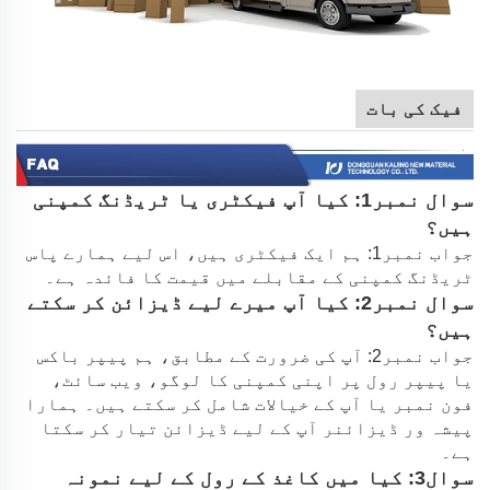
فیک کی بات
سوال نمبر1: کیا آپ فیکٹری یا ٹریڈنگ کمپنی
ہیں؟
جواب نمبر1: ہم ایک فیکٹری ہیں، اس لیے ہمارے پاس
ٹریڈنگ کمپنی کے مقابلے میں قیمت کا فائدہ ہے۔
سوال نمبر2: کیا آپ میرے لیے ڈیزائن کر سکتے
ہیں؟
جواب نمبر2: آپ کی ضرورت کے مطابق، ہم پیپر باکس
یا پیپر رول پر اپنی کمپنی کا لوگو، ویب سائٹ،
فون نمبر یا آپ کے خیالات شامل کر سکتے ہیں۔ ہمارا
پیشہ ور ڈیزائنر آپ کے لیے ڈیزائن تیار کر سکتا
ہے۔
سوال3: کیا میں کاغذ کے رول کے لیے نمونہ