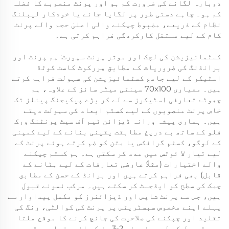
دوبارہ لگانے کی ضرورت کم ہو اور پرنٹ منصوبے کا فضلہ
کم ہو۔ چاہے دستی طور پر لگایا جائے یا خودکار لیبلنگ
نظام کے ذریعے، مضبوط چپکنے والی اعلیٰ حجم والے پرنٹ
کام کے لیے مستقل کارکردگی فراہم کرتی ہے۔
کسٹمائیزیشن کی لچک اور موثر پرنٹ سپورٹ: ہم پرنٹ اور
برانڈنگ کی ضروریات کے مطابق مِررکوٹ کاسٹ کوٹڈ
اسٹیکر کے لیے جامع کسٹمائیزیشن کی سہولت فراہم کرتے
ہیں۔ معیاری 70x100 سینٹی میٹر سائز کے علاوہ، ہم
چھوٹے تعارفی اسٹیکرز سے لے کر بڑے پیکیجنگ پینلز تک
خاص پرنٹ منصوبوں کے لیے کسٹم ابعاد کی سہولت دیتے
ہیں۔ ہماری پیشہ ورانہ ڈیزائن ٹیم آف سیٹ پرنٹنگ ورک
فلو کے ساتھ بے دریغ مطابقت یقینی بنانے کے لیے کمپنی
کے لوگو، کسٹم گرافکس یا متن کو ضم کرتے ہوئے پرنٹ کے
لیے تیار لا ئوٹس میں مدد کر سکتی ہے۔ ہم کسٹم چپکنے
والے اختیارات (مثلاً عارضی تعارفات کے لیے ہٹانے کے
قابل) بھی فراہم کرتے ہیں اور برانڈ کے حسن کے مطابق
چمک کی سطح کو ایڈجسٹ کر سکتے ہیں۔ مرکب نمونے قبول
ہیں، جس سے پرنٹ شاپس اور ڈیزائنرز کو مکمل پیداوار سے
پہلے اپنے مخصوص سبسٹریٹس پر پرنٹ کی کوالٹی، رنگ کی
تقلید اور چپکنے کی صلاحیت کی جانچ کرنے کا موقع ملتا
ہے۔ ترسیل کے لیے، نمونے 2-3 دن کے اندر تیار ہوتے ہیں،