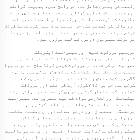
رکھنے کی بہتری شامل ہے، جو واضح متن، پیچیدہ گرافکس
اور درست رنگت فراہم کرتا ہے۔ سخت معیاری جانچ، پرنٹ
مطابقت کے ٹیسٹ سے لے کر چپکنے والی طاقت کے تجربات
اور سائز کی تصدیق تک، خرابی سے پاک میررکوٹ کاسٹ کوٹڈ
شیٹس کی ضمانت دیتی ہے، جو نمونہ آرڈرز اور بڑے پیمانے
پر پرنٹ منصوبوں دونوں کے لیے موزوں ہیں۔
پریمیم مِررکوٹ فنیش اور سیمی-میٹ ایکریلک
ڈیورابیلیٹی: مِررکوٹ کاسٹ کوٹڈ اسٹیکر کی ایک اہم
خصوصیت اس کی شاندار مِررکوٹ کیسل کوٹڈ سطح ہے جو مضبوط
سیمی-میٹ ایکریلک بنیاد کے ساتھ جڑی ہوتی ہے۔ ہائی-
گلاس مِررکوٹ فنیش پرنٹ شدہ ڈیزائن کو عکاسی چمک فراہم
کرتی ہے، جو برانڈ لاگوز، آرٹ گرافکس اور پروڈکٹ
تصاویر کو نمایاں کرتی ہے، جس کی وجہ سے یہ ہائی اینڈ
پیکیجنگ اور تعارفی مواد کے لیے بہترین ہے۔ سیمی-میٹ
ایکریلک بنیاد ساختی طاقت میں اضافہ کرتی ہے،
پرنٹنگ، استعمال اور درخواست کے دوران پھٹنے، سلکنے
اور وارپ ہونے کا مقابلہ کرتی ہے۔ معیاری کاغذی
اسٹیکرز کے برعکس جو مدھم یا دھندلے ہو جاتے ہیں، یہ
شیٹس وقت کے ساتھ اپنا چمکدار فنیش اور پرنٹ کی سالمیت
برقرار رکھتی ہیں، چاہے زیادہ ردوبدل والے ریٹیل