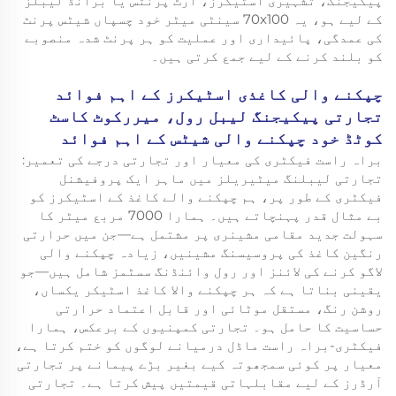
پیکیجنگ، تشہیری اسٹیکرز، آرٹ پرنٹس یا برانڈ لیبلز
کے لیے ہو، یہ 70x100 سینٹی میٹر خود چسپاں شیٹس پرنٹ
کی عمدگی، پائیداری اور عملیت کو ہر پرنٹ شدہ منصوبے
کو بلند کرنے کے لیے جمع کرتی ہیں۔
چپکنے والی کاغذی اسٹیکرز کے اہم فوائد
تجارتی پیکیجنگ لیبل رول، میررکوٹ کاسٹ
کوٹڈ خود چپکنے والی شیٹس کے اہم فوائد
براہ راست فیکٹری کی معیار اور تجارتی درجے کی تعمیر:
تجارتی لیبلنگ میٹیریلز میں ماہر ایک پروفیشنل
فیکٹری کے طور پر، ہم چپکنے والے کاغذ کے اسٹیکرز کو
بے مثال قدر پہنچاتے ہیں۔ ہمارا 7000 مربع میٹر کا
سہولت جدید مقامی مشینری پر مشتمل ہے—جن میں حرارتی
رنگین کاغذ کی پروسیسنگ مشینیں، زیادہ چپکنے والی
لاگو کرنے کی لائنز اور رول وائنڈنگ سسٹمز شامل ہیں—جو
یقینی بناتا ہے کہ ہر چپکنے والا کاغذ اسٹیکر یکساں،
روشن رنگ، مستقل موٹائی اور قابل اعتماد حرارتی
حساسیت کا حامل ہو۔ تجارتی کمپنیوں کے برعکس، ہمارا
فیکٹری-براہ راست ماڈل درمیانے لوگوں کو ختم کرتا ہے،
معیار پر کوئی سمجھوتہ کیے بغیر بڑے پیمانے پر تجارتی
آرڈرز کے لیے مقابلہاتی قیمتیں پیش کرتا ہے۔ تجارتی