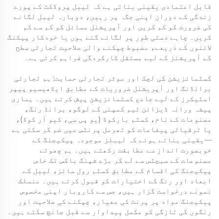
قابل اعتمادی یقینی بناتی ہے کہ لیبل پروڈکٹ کے پورے
زندگی کے دوران اپنی جگہ پر رہیں، دوبارہ لیبل لگانے
کی ضرورت کو کم کریں اور آپریشنل مسائل کو کم سے کم
کریں۔ چاہے دستی طور پر لگائے گئے ہوں یا خودکار پیکنگ
لائنوں کے ذریعے، مضبوط چپکنے والی صلاحیت تجارتی سطح
کے آپریشنز کے لیے مستقل کارکردگی فراہم کرتی ہے۔
کسٹمائزیشن کی لچک اور موثر تجارتی حمایت: ہم تجارتی
برانڈنگ اور آپریشنل ضروریات کے مطابق ایڈھیسیو پیپر
اسٹیکرز کے لیے جامع کسٹمائزیشن پیش کرتے ہیں۔ ہماری
پیشہ ورانہ ڈیزائن ٹیم کمپنی کے لوگو، برانڈ رنگ،
مصنوعات کے نام، کسٹم بارکوڈ (یو پی سی، کیو آر کوڈ)،
یا ترقیاتی پیغامات کو تھرمل پرنٹس میں ضم کر سکتی ہے
—یقینی بناتے ہوئے کہ لیبلز موجودہ پیکیجنگ کے
خوبصورت انداز سے مطابقت رکھتے ہیں۔ ہم چھوٹے
مصنوعات کے سیچٹس سے لے کر بڑے شپنگ باکس تک خاص
پیکیجنگ کی اقسام کے مطابق کسٹم رول سائز، لیبل کے
ابعاد اور رنگ کے اختیارات کو قبول کرتے ہیں۔ منسلک
نمونے درخواست گزار ہیں، جس سے کاروبار اپنی مخصوص
پیکیجنگ مواد پر پرنٹ کی معیار، چپکنے کی صلاحیت اور
رنگوں کی تازگی کو مکمل پیداوار سے قبل جانچ سکتے ہیں۔