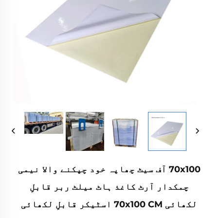
70x100 آف سیٹ چھاپہ خود چپکنے والا نیمی
چمکدار آرٹ کاغذ ہاٹ میلٹ ربر قابلِ
لکھائی 70x100 CM اسٹیکر قابلِ لکھائی