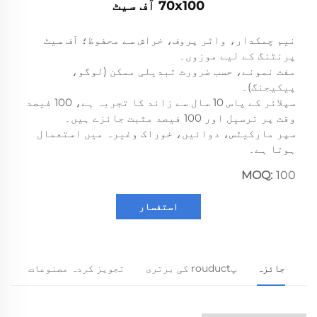
70x100 آف سیٹ
نیم چمکدار، واٹر پروف، خراش سے محفوظ؛ آف سیٹ
پرنٹنگ کے لیے موزوں۔
مفت نمونے، حسب ضرورت تبدیلی ممکن (لوگو،
پیکیجنگ)۔
سپلائر کے پاس 10 سال سے زائد کا تجربہ ہے، 100 فیصد
وقت پر ترسیل اور 100 فیصد مثبت جائزے ہیں۔
سپر مارکیٹس، دوائیں، خوراک وغیرہ میں استعمال
ہوتا ہے۔
MOQ:
100
استفسار
جائزہ
پrouduct کی برتری
تجویز کردہ مصنوعات