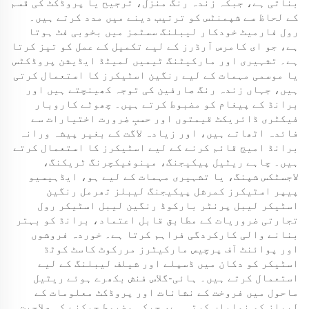
بناتی ہے، جبکہ زندہ رنگ منزل، ترجیح یا پروڈکٹ کی قسم
کے لحاظ سے شپمنٹس کو ترتیب دینے میں مدد کرتے ہیں۔
رول فارمیٹ خودکار لیبلنگ سسٹمز میں بخوبی فٹ ہوتا
ہے، جو ای کامرس آرڈرز کے لیے تکمیل کے عمل کو تیز کرتا
ہے۔ تشہیری اور مارکیٹنگ ٹیمیں لمیٹڈ ایڈیشن پروڈکٹس
یا موسمی مہمات کے لیے رنگین اسٹیکرز کا استعمال کرتی
ہیں، جہاں زندہ رنگ صارفین کی توجہ کھینچتے ہیں اور
برانڈ کے پیغام کو مضبوط کرتے ہیں۔ چھوٹے کاروبار
فیکٹری ڈائریکٹ قیمتوں اور حسبِ ضرورت اختیارات سے
فائدہ اٹھاتے ہیں، اور زیادہ لاگت کے بغیر پیشہ ورانہ
برانڈ امیج قائم کرنے کے لیے اسٹیکرز کا استعمال کرتے
ہیں۔ چاہے ریٹیل پیکیجنگ، مینوفیکچرنگ ٹریکنگ،
لاجسٹکس شپنگ، یا تشہیری مہمات کے لیے ہو، ایڈہیسیو
پیپر اسٹیکرز کمرشل پیکیجنگ لیبلز تھرمل رنگین
اسٹیکر لیبل پرنٹر بارکوڈ رنگین لیبل اسٹیکر رول
تجارتی ضروریات کے مطابق قابل اعتماد، برانڈ کو بہتر
بنانے والی کارکردگی فراہم کرتا ہے۔ خوردہ فروشوں
اور پوائنٹ آف پرچیس مارکیٹرز مررکوٹ کاسٹ کوٹڈ
اسٹیکر کو دکان میں ڈسپلے اور شیلف لیبلنگ کے لیے
استعمال کرتے ہیں۔ ہائی-گلاس فنش بکھرے ہوئے ریٹیل
ماحول میں فروخت کے نشانات اور پروڈکٹ معلومات کے
لیبلز کو نمایاں کرتی ہے، جبکہ مضبوط چپکنے کی صلاحیت