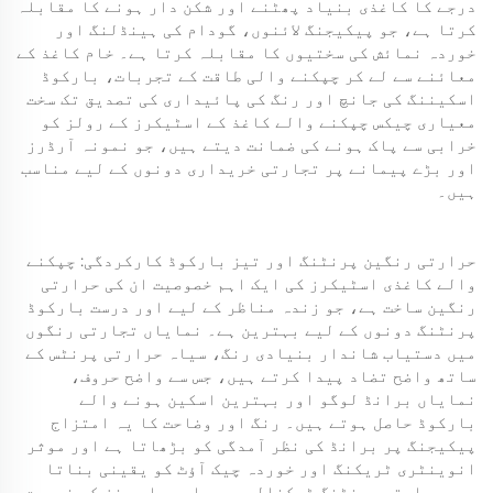
درجے کا کاغذی بنیاد پھٹنے اور شکن دار ہونے کا مقابلہ
کرتا ہے، جو پیکیجنگ لائنوں، گودام کی ہینڈلنگ اور
خوردہ نمائش کی سختیوں کا مقابلہ کرتا ہے۔ خام کاغذ کے
معائنے سے لے کر چپکنے والی طاقت کے تجربات، بارکوڈ
اسکیننگ کی جانچ اور رنگ کی پائیداری کی تصدیق تک سخت
معیاری چیکس چپکنے والے کاغذ کے اسٹیکرز کے رولز کو
خرابی سے پاک ہونے کی ضمانت دیتے ہیں، جو نمونہ آرڈرز
اور بڑے پیمانے پر تجارتی خریداری دونوں کے لیے مناسب
ہیں۔
حرارتی رنگین پرنٹنگ اور تیز بارکوڈ کارکردگی: چپکنے
والے کاغذی اسٹیکرز کی ایک اہم خصوصیت ان کی حرارتی
رنگین ساخت ہے، جو زندہ مناظر کے لیے اور درست بارکوڈ
پرنٹنگ دونوں کے لیے بہترین ہے۔ نمایاں تجارتی رنگوں
میں دستیاب شاندار بنیادی رنگ، سیاہ حرارتی پرنٹس کے
ساتھ واضح تضاد پیدا کرتے ہیں، جس سے واضح حروف،
نمایاں برانڈ لوگو اور بہترین اسکین ہونے والے
بارکوڈ حاصل ہوتے ہیں۔ رنگ اور وضاحت کا یہ امتزاج
پیکیجنگ پر برانڈ کی نظر آمدگی کو بڑھاتا ہے اور موثر
انوینٹری ٹریکنگ اور خوردہ چیک آؤٹ کو یقینی بناتا
ہے۔ حرارتی پرنٹنگ ٹیکنالوجی سیاہی یا ربنز کی ضرورت