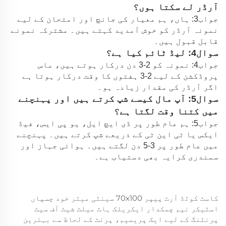
آرڈر لے سکتا ہوں؟
جواب3: ہاں، ہم معیار کی جانچ اور امتحان کے لیے
نمونہ آرڈر کو خوش آمدید کہتے ہیں۔ مشترکہ نمونے
قابل قبول ہیں۔
سوال4: لیڈ ٹائم کیا ہے؟
جواب4: نمونہ کو 2-3 دن درکار ہوتے ہیں، ماس
پروڈکشن کے لیے 2-3 ہفتوں کا وقت درکار ہوتا ہے
اگر آرڈر کی مقدار زیادہ ہو۔
سوال5: آپ مال کیسے شپ کرتے ہیں اور پہنچنے
میں کتنا وقت لگتا ہے؟
جواب5: ہم عام طور پر ڈی ایچ ایل، یو پی ایس، فیڈ
ایکس یا ٹی این ٹی کے ذریعے شپ کرتے ہیں۔ پہنچنے
میں عام طور پر 3-5 دن لگتے ہیں۔ ہوائی جہاز اور
سمندری کرایہ بھی دستیاب ہے۔
کاسٹ کوٹڈ آرٹ پیپر 70x100 سینٹی میٹر خود چسپاں
اسٹیکر نیم چمکدار ایکریلک ہاٹ میلٹ شیٹ آف سیٹ
پرنٹنگ کے لیے ایک پریمیم، پرنٹ کے لحاظ سے بہترین