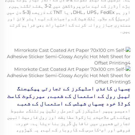
بڑے آرڈرز کے لیے ماس پروڈکشن میں 2-3 ہفتے لگتے ہیں،
اور ہم DHL، UPS، FedEx، یا TNT کے ذریعے (3-5 دن میں
ترسیل) کے علاوہ بُلک شیٹ کے واجبات کے لیے ایئر لائن اور
سمندری جہاز روانہ کرنے کے اختیارات بھی فراہم کرتے
ہیں۔
چسپاں کاغذی اسٹیکرز کے تجارتی پیکیجنگ
لیبل رول کے استعمال کے شعبے، میررکوٹ کاسٹ
کوٹڈ خود چسپاں شیٹس کے استعمال کے شعبے
ادھیسو پیپر اسٹیکرز کی تھرمل رنگین پرنٹنگ، مضبوط
چپکنے کی صلاحیت، بارکوڈ مطابقت اور رول فارمیٹ انہیں
تجارتی شعبوں میں ناقابلِ گُریز بنا دیتا ہے۔ خوردہ
فروشی اور ای-کامرس کے کاروبار کے لیے، یہ کپڑوں،