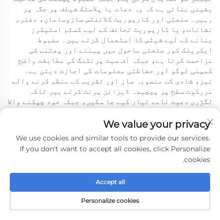
یقینی بناتی ہے کہ وہ دھات یا پلاسٹک شیلف پر جگہ پر
رہیں۔ صنعتی اور کارپوریٹ کلائنٹس سازوسامان، دفتری
نشانات، یا کارپوریٹ تحائف کے لیے کسٹم اسٹیکرز
بنانے کے لیے شیٹس کا استعمال کرتے ہیں۔ مضبوط
ایکریلک کور صنعتی ماحول میں پہننے اور پھٹنے کی
مزاحمت کرتا ہے، جبکہ آف سیٹ پرنٹنگ کی مطابقت واضح
کمپنی لوگو اور حفاظتی معلومات کی اجازت دیتی ہے۔
نیز، شادی کے منصوبہ ساز اور تقریب کے منظم کرنے والے
مررکوٹ سطح پر پیچیدہ ڈیزائن پرنٹ کرتے ہیں تاکہ
لگژری دعوت نامے تیار کیے جا سکیں، جبکہ خود چپکنے والا
پس منظر لفافوں یا تقریب کی سجاوٹ پر آسانی سے چپکنے
کی اجازت دیتا ہے۔ چاہے ہائی اینڈ پیکیجنگ، تشہیری
We value your privacy
ڈسپلے، آرٹ پرنٹس، یا کارپوریٹ برانڈنگ کے لیے ہو،
We use cookies and similar tools to provide our services.
مررکوٹ کاسٹ کوٹڈ آرٹ پیپر 70x100 سینٹی میٹر خود
If you don't want to accept all cookies, click Personalize
چپکنے والی اسٹیکر نیم چمکدار ایکریلک ہاٹ میلٹ شیٹ
cookies.
آف سیٹ پرنٹنگ کے لیے شاندار پرنٹ کوالٹی اور قابل
اعتماد کارکردگی فراہم کرتی ہے جو پرنٹ مرکوز
Accept all
ضروریات کے مطابق ہوتی ہے۔
Personalize cookies
صفحہ اول
مصنوعات
ایمیل
ٹیلی فون