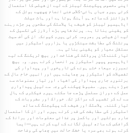
اپنی مخصوص پیکیجنگ لیبلز کے لیے ان شیٹس کا استعمال
کرتی ہیں، جہاں ہائی-گلاس فنی انجام چپچپے بوتل کے
ڈیزائنز کے ساتھ ہم آہنگ ہوتا ہے اور ہاٹ میلٹ
ایڈہیسیو لیبلز کو شیشے یا پلاسٹک کی سطحوں پر جڑے رہنے
کو یقینی بناتا ہے۔ پرنٹ شاپس بڑے آرڈرز کی تکمیل کے
لیے ان شیٹس پر بھروسہ کرتی ہیں، کیونکہ ان کی آف سیٹ
پرنٹنگ کی مطابقت سینکڑوں یا ہزاروں اسٹیکرز میں
مستقل معیار کو یقینی بناتی ہے۔
تیار کنندگان پروڈکٹ کی شناخت اور بیچ ٹریکنگ کے لیے
ایڈہیسیو پیپر اسٹیکرز پر انحصار کرتے ہیں۔ وہ بیچ
نمبرز، میعاد ختم ہونے کی تاریخوں اور پیداوار کی
تفصیلات کو اسٹیکرز پر چھاپتے ہیں اور انہیں خام مال کے
برتنوں، جاری پیداوار کی اشیاء اور تیار مصنوعات سے
جوڑ دیتے ہیں۔ مضبوط چپکنے کی وجہ سے لیبل پیداواری
عمل کے دوران مسلسل پڑھے جا سکتے ہیں، فیکٹری کے ہال
سے لے کر تقسیم کے مراکز تک۔ خوراک اور مشروبات کے
تیار کنندہ پلاسٹک اور شیشے کے پیکیجنگ کے ساتھ
اسٹیکرز کی مطابقت کی قدر کرتے ہیں، اور ان کا استعمال
جار، بوتلیں اور باکسز پر غذائی معلومات اور برانڈ کے
گرافکس کے ساتھ لیبل لگانے کے لیے کرتے ہیں—ایسا
کرتے ہوئے بھی سرد یا خشک حالت میں چھاپ کی وضاحت