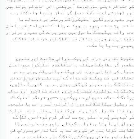
کو ختم کر دیتی ہے، جس سے آپریشنل اخراجات کم ہوتے ہیں
اور تجارتی لیبلنگ کے عمل کو آسان بنایا جا سکتا ہے۔
غیر معیاری رنگین اسٹیکرز کے برعکس جو دھندلے یا
ماندہ پڑ جاتے ہیں، یہ چپکنے والے کاغذی اسٹیکرز اعلیٰ
حجم والے پیکیجنگ ماحول میں بھی پرنٹ کی معیار برقرار
رکھتے ہیں، جس سے مستقل برانڈنگ اور درست ٹریکنگ کو
یقینی بنایا جا سکے۔
مضبوط تجارتی درجہ کی چپکنے والی صلاحیت اور متنوع
سطحوں کی مطابقت: چپکنے والے کاغذی اسٹیکرز میں اعلیٰ
معیار کی تجارتی درجہ کی چپکنے والی پشت ہوتی ہے جو
مختلف قسم کے پیکنگ کے مواد کے لیے مضبوط، طویل مدتی
بانڈنگ کے لیے تیار کی گئی ہوتی ہے۔ یہ گتوں کے ڈبّوں،
پلاسٹک کے برتنوں، شیشے کے جار، دھات کے ڈبّوں اور مرکب
پیکنگ کے خلاف مضبوطی سے چپکتی ہے—جو شپنگ، اسٹیکنگ
یا ریٹیل ہینڈلنگ کے دوران اُترنے، لہروانے یا علیحدہ
ہونے کا مقابلہ کرتی ہے۔ چپکنے والی مادہ درجہ حرارت
کی تبدیلی (سرد اسٹوریج سے لے کر گرم گوداموں تک) کے
دوران اپنا پکڑ برقرار رکھتا ہے اور معمولی نمی کا
مقابلہ کرتا ہے، جس کی وجہ سے یہ کھانے، خوبصورتی کی
اشیاء اور صنعتی پروڈکٹ پیکنگ کے لیے مناسب ہے۔ یہ