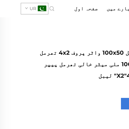
ارے میں
صفحہ اول
UR
بارکوڈ لیبل 100x50 واٹر پروف 4x2 تھرمل
سٹیکر 100x50 ملی میٹر خالی تھرمل پیپر