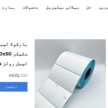
ریں
حل
سپلائی میٹیریل
محصولات
ہمارے ب
لیبل رولز 4"X2" لیبل
MOQ:
100
استفسار