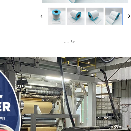
جائزہ