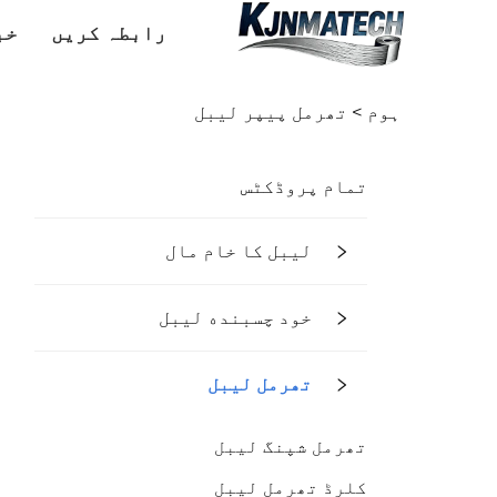
رابطہ کریں
خب
ہوم >
تھرمل پیپر لیبل
تمام پروڈکٹس
لیبل کا خام مال
خود چسبنده لیبل
تھرمل لیبل
تھرمل شپنگ لیبل
کلرڈ تھرمل لیبل