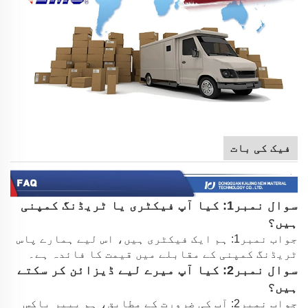
فیک کی بات
سوال نمبر1: کیا آپ فیکٹری یا ٹریڈنگ کمپنی
ہیں؟
جواب نمبر1: ہم ایک فیکٹری ہیں، اس لیے ہمارے پاس
ٹریڈنگ کمپنی کے مقابلے میں قیمت کا فائدہ ہے۔
سوال نمبر2: کیا آپ میرے لیے ڈیزائن کر سکتے
ہیں؟
جواب نمبر2: آپ کی ضرورت کے مطابق، ہم پیپر باکس