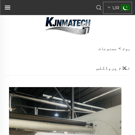
UR
ہوم >
مصنوعات
تمام پروڈکٹس