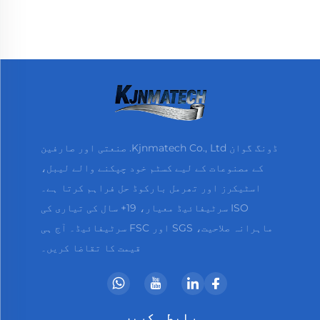
آئیریسینٹ اسٹکر
ڈونگ گوان Kjnmatech Co., Ltd. صنعتی اور صارفین
کے مصنوعات کے لیے کسٹم خود چپکنے والے لیبل،
اسٹیکرز اور تھرمل بارکوڈ حل فراہم کرتا ہے۔
ISO سرٹیفائیڈ معیار، 19+ سال کی تیاری کی
ماہرانہ صلاحیت، SGS اور FSC سرٹیفائیڈ۔ آج ہی
قیمت کا تقاضا کریں۔
رابطہ کریں