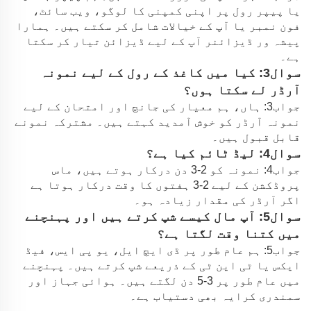
یا پیپر رول پر اپنی کمپنی کا لوگو، ویب سائٹ،
فون نمبر یا آپ کے خیالات شامل کر سکتے ہیں۔ ہمارا
پیشہ ور ڈیزائنر آپ کے لیے ڈیزائن تیار کر سکتا
ہے۔
سوال3: کیا میں کاغذ کے رول کے لیے نمونہ
آرڈر لے سکتا ہوں؟
جواب3: ہاں، ہم معیار کی جانچ اور امتحان کے لیے
نمونہ آرڈر کو خوش آمدید کہتے ہیں۔ مشترکہ نمونے
قابل قبول ہیں۔
سوال4: لیڈ ٹائم کیا ہے؟
جواب4: نمونہ کو 2-3 دن درکار ہوتے ہیں، ماس
پروڈکشن کے لیے 2-3 ہفتوں کا وقت درکار ہوتا ہے
اگر آرڈر کی مقدار زیادہ ہو۔
سوال5: آپ مال کیسے شپ کرتے ہیں اور پہنچنے
میں کتنا وقت لگتا ہے؟
جواب5: ہم عام طور پر ڈی ایچ ایل، یو پی ایس، فیڈ
ایکس یا ٹی این ٹی کے ذریعے شپ کرتے ہیں۔ پہنچنے
میں عام طور پر 3-5 دن لگتے ہیں۔ ہوائی جہاز اور
سمندری کرایہ بھی دستیاب ہے۔