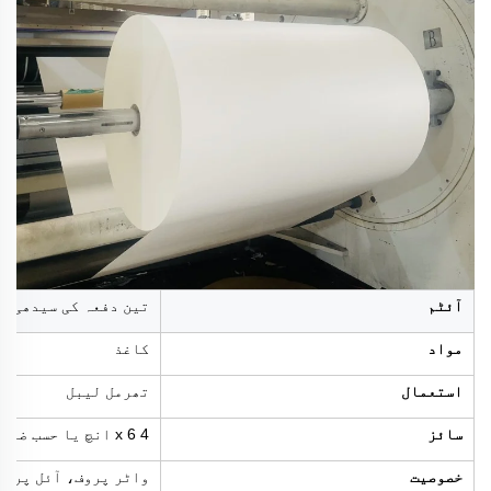
آئٹم
تین دفعہ کی سیدھی ح
مواد
کاغذ
استعمال
تھرمل لیبل
سائز
4 x 6 انچ یا حسب ضرورت
خصوصیت
واٹر پروف، آئل پروف