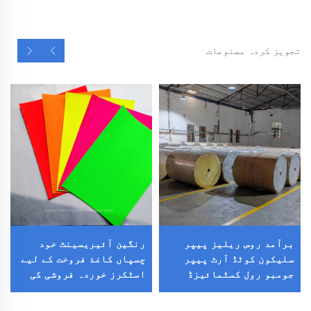
تجویز کردہ مصنوعات
برآمد روس ریلیز پیپر
رنگین آئیریسینٹ خود
سلیکون کوٹڈ آرٹ پیپر
چسپاں کاغذ فروخت کے لیے
جومبو رول کسٹمائیزڈ
اسٹکرز خوردہ فروشی کی
ورجن سلیکون کرافٹ پیپر
دکان سپر مارکیٹ پیکنگ
برائے لیبل لائنر
آئیریسینٹ کوٹڈ