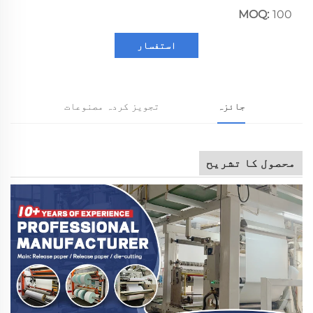
MOQ:
100
استفسار
جائزہ
تجویز کردہ مصنوعات
محصول کا تشریح