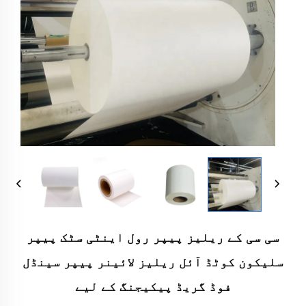
سی سی کے ریلیز پیپر رول اینٹی سٹک پیپر
سلیکون کوٹڈ آئل ریلیز لائینر پیپر سینڈل
فوڈ گریڈ پیکیجنگ کے لیے