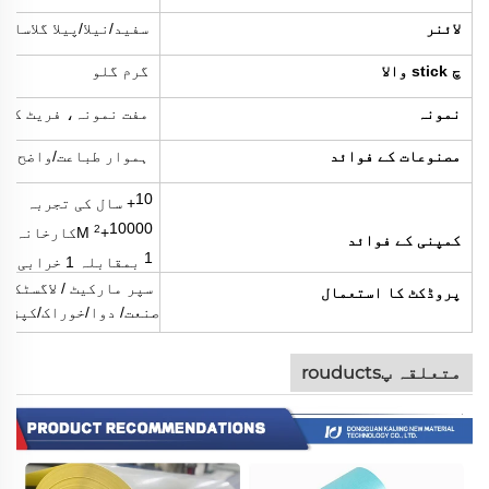
لائنر
سفید/نیلا/پیلا گلاسائن
چ stick والا
گرم گلو
نمونہ
مفت نمونہ، فریٹ کلی
مصنوعات کے فوائد
ہموار طباعت/واضح طب
10+ سال کی تجربہ
2
10000+M
کارخانہ کا
کمپنی کے فوائد
1 بمقابلہ 1 خرابی کا حل
سپر مارکیٹ / لاگسٹکس 
پروڈکٹ کا استعمال
صنعت/ دوا/خوراک/کپڑے
متعلقہ پrouducts