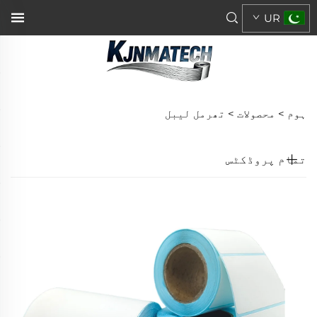
UR
ہوم >
محصولات
>
تھرمل لیبل
تمام پروڈکٹس