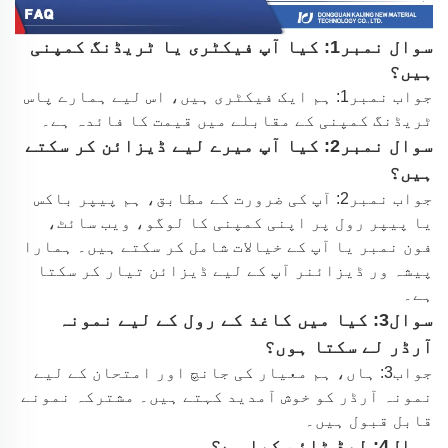
سوال نمبر1: کیا آپ فیکٹری یا ٹریڈنگ کمپنی
ہیں؟
جواب نمبر1: ہم ایک فیکٹری ہیں، اس لیے ہمارے پاس
ٹریڈنگ کمپنی کے مقابلے میں قیمت کا فائدہ ہے۔
سوال نمبر2: کیا آپ میرے لیے ڈیزائن کر سکتے
ہیں؟
جواب نمبر2: آپ کی ضرورت کے مطابق، ہم پیپر باکس
یا پیپر رول پر اپنی کمپنی کا لوگو، ویب سائٹ،
فون نمبر یا آپ کے خیالات شامل کر سکتے ہیں۔ ہمارا
پیشہ ور ڈیزائنر آپ کے لیے ڈیزائن تیار کر سکتا
ہے۔
سوال3: کیا میں کاغذ کے رول کے لیے نمونہ
آرڈر لے سکتا ہوں؟
جواب3: ہاں، ہم معیار کی جانچ اور امتحان کے لیے
نمونہ آرڈر کو خوش آمدید کہتے ہیں۔ مشترکہ نمونے
قابل قبول ہیں۔
سوال4: لیڈ ٹائم کیا ہے؟