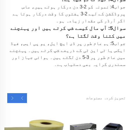
جواب4: نمونہ کو 2-3 دن درکار ہوتے ہیں، ماس
پروڈکشن کے لیے 2-3 ہفتوں کا وقت درکار ہوتا ہے
اگر آرڈر کی مقدار زیادہ ہو۔
سوال5: آپ مال کیسے شپ کرتے ہیں اور پہنچنے
میں کتنا وقت لگتا ہے؟
جواب5: ہم عام طور پر ڈی ایچ ایل، یو پی ایس، فیڈ
ایکس یا ٹی این ٹی کے ذریعے شپ کرتے ہیں۔ پہنچنے
میں عام طور پر 3-5 دن لگتے ہیں۔ ہوائی جہاز اور
سمندری کرایہ بھی دستیاب ہے۔
تجویز کردہ مصنوعات