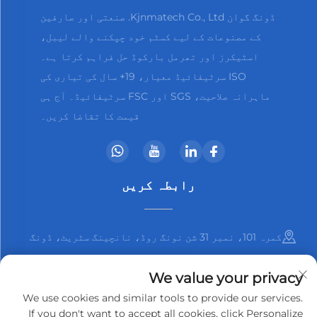
ڈونگ گوان Kjnmatech Co., Ltd. صنعتی اور صارفین
کے مصنوعات کے لیے کسٹم خود چپکنے والے لیبل،
اسٹیکرز اور تھرمل بارکوڈ حل فراہم کرتا ہے۔
ISO سرٹیفائیڈ معیار، 19+ سال کی تیاری کی
ماہرانہ صلاحیت، SGS اور FSC سرٹیفائیڈ۔ آج ہی
قیمت کا تقاضا کریں۔
رابطہ کریں
کمرہ 101، نمبر 31 شن نونگ روڈ، نانچینگ سٹریٹ، ڈونگ
گوان شہر، گوانگ ڈونگ صوبہ، چین
We value your privacy
+86-13825798369
We use cookies and similar tools to provide our services.
If you don't want to accept all cookies, click Personalize