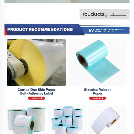
متعلقہ پrouducts