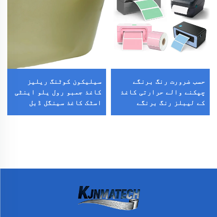
حسب ضرورت رنگ برنگے
سیلیکون کوٹنگ ریلیز
چپکنے والے حرارتی کاغذ
کاغذ جمبو رول یلو اینٹی
کے لیبلز رنگ برنگے
اسٹک کاغذ سینگل ڈبل
پیکنگ لیبلز سٹیکر
سائیڈ ریلیز کاغذ سٹیکر
لائنر کے لیے