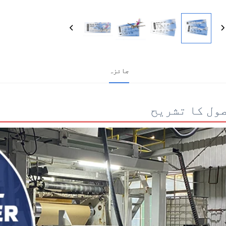
جائزہ
ول کا تشریح