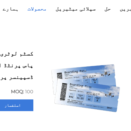
ریں
حل
سپلائی میٹیریل
محصولات
ہمارے ب
کسٹم لوٹری 
پاس پرنٹڈ ا
ڈسپینسر پرن
MOQ:
100
استفسار