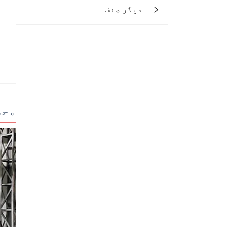
دیگر صنف
محص