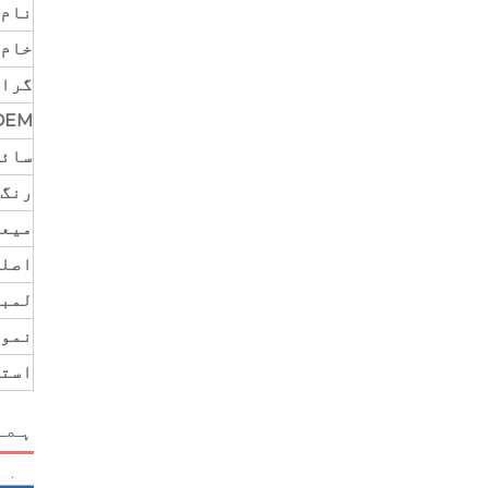
نام
خام 
گرا
OEM
سائ
رنگ
میعا
اصل
لمبا
نمو
است
ہما