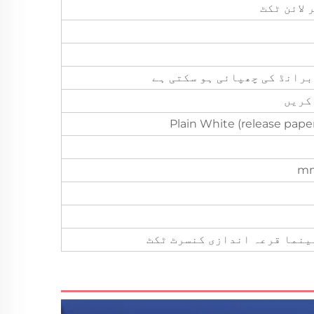
لائن ٹکٹ
برانڈ کی چھپائی ہو سکتی ہے
کریں
Plain White (release pape
سینما قرعہ اندازی کنسرٹ ٹکٹ