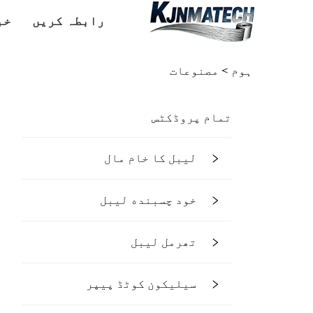
رابطہ کریں
خب
ہوم >
مصنوعات
تمام پروڈکٹس
لیبل کا خام مال
خود چسبنده لیبل
تھرمل لیبل
سیلیکون کوٹڈ پیپر