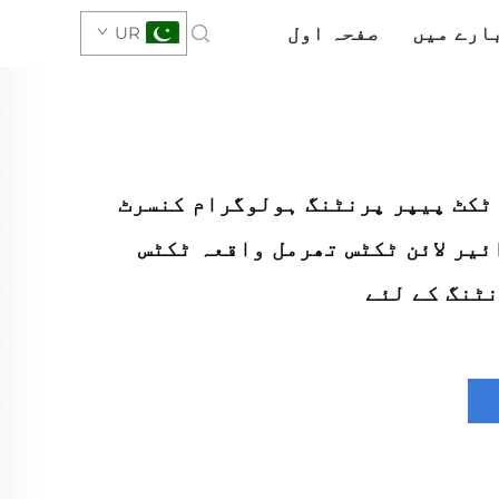
ارے میں
صفحہ اول
UR
ٹکٹ پیپر پرنٹنگ ہولوگرام کنسرٹ
ئیر لائن ٹکٹس تھرمل واقعہ ٹکٹس
ٹنگ کے لئے