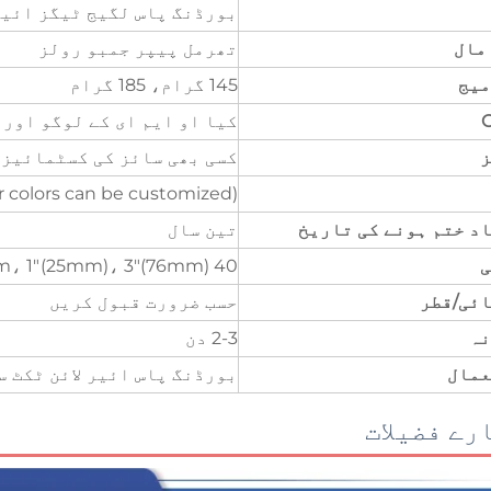
بورڈنگ پاس لگیج ٹیگز ائیر 
مال
تھرمل پیپر جمبو رولز
میج
145 گرام، 185 گرام
کیا او ایم ای کے لوگو اور 
ز
کسی بھی سائز کی کسٹمائیز 
r colors can be customized)
د ختم ہونے کی تاریخ
تین سال
ی
40 mm، 1"(25mm)، 3"(76mm)
ئی/قطر
حسب ضرورت قبول کریں
نہ
2-3 دن
عمال
بورڈنگ پاس ائیر لائن ٹکٹ 
رے فضیلات