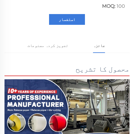
MOQ:
100
استفسار
جائزہ
تجویز کردہ مصنوعات
محصول کا تشریح