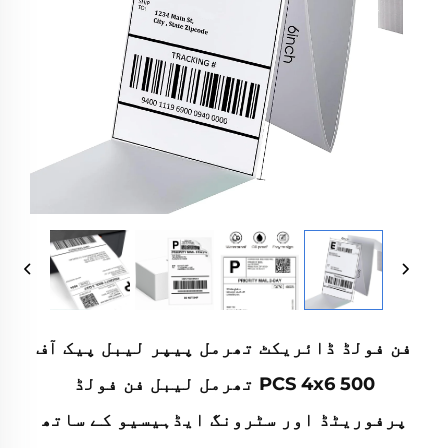
فن فولڈ ڈائریکٹ تھرمل پیپر لیبل پیک آف
500 PCS 4x6 تھرمل لیبل فن فولڈ
پرفوریٹڈ اور سٹرونگ ایڈہیسیو کے ساتھ