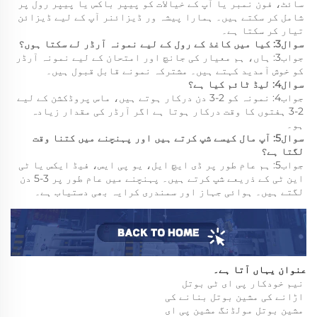
سائٹ، فون نمبر یا آپ کے خیالات کو پیپر باکس یا پیپر رول پر 
شامل کر سکتے ہیں۔ ہمارا پیشہ ور ڈیزائنر آپ کے لیے ڈیزائن 
تیار کر سکتا ہے۔ 
سوال3: کیا میں کاغذ کے رول کے لیے نمونہ آرڈر لے سکتا ہوں؟ 
جواب3: ہاں، ہم معیار کی جانچ اور امتحان کے لیے نمونہ آرڈر 
کو خوش آمدید کہتے ہیں۔ مشترکہ نمونے قابل قبول ہیں۔ 
سوال4: لیڈ ٹائم کیا ہے؟ 
جواب4: نمونہ کو 2-3 دن درکار ہوتے ہیں، ماس پروڈکشن کے لیے 
2-3 ہفتوں کا وقت درکار ہوتا ہے اگر آرڈر کی مقدار زیادہ 
ہو۔ 
سوال5: آپ مال کیسے شپ کرتے ہیں اور پہنچنے میں کتنا وقت 
لگتا ہے؟ 
جواب5: ہم عام طور پر ڈی ایچ ایل، یو پی ایس، فیڈ ایکس یا ٹی 
این ٹی کے ذریعے شپ کرتے ہیں۔ پہنچنے میں عام طور پر 3-5 دن 
لگتے ہیں۔ ہوائی جہاز اور سمندری کرایہ بھی دستیاب ہے۔ 
عنوان یہاں آتا ہے۔   
نیم خودکار پی ای ٹی بوتل 
اڑانے کی مشین بوتل بنانے کی 
مشین بوتل مولڈنگ مشین پی ای 