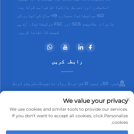
اسٹیکرز اور تھرمل بارکوڈ حل فراہم کرتا ہے۔
ISO سرٹیفائیڈ معیار، 19+ سال کی تیاری کی
ماہرانہ صلاحیت، SGS اور FSC سرٹیفائیڈ۔ آج ہی
قیمت کا تقاضا کریں۔
رابطہ کریں
کمرہ 101، نمبر 31 شن نونگ روڈ، نانچینگ سٹریٹ، ڈونگ
گوان شہر، گوانگ ڈونگ صوبہ، چین
We value your privacy
+86-13825798369
We use cookies and similar tools to provide our services.
If you don't want to accept all cookies, click Personalize
[email protected]
cookies.