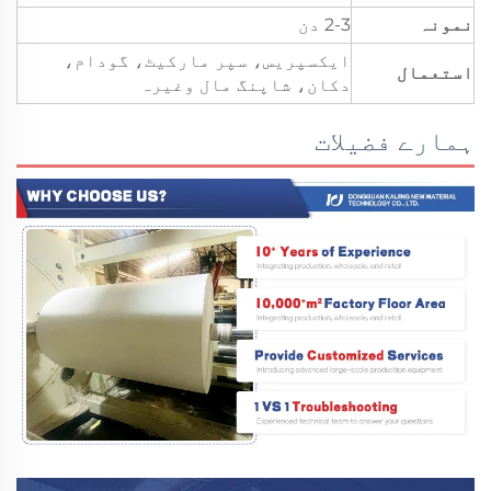
نمونہ
2-3 دن
ایکسپریس، سپر مارکیٹ، گودام،
استعمال
دکان، شاپنگ مال وغیرہ
ہمارے فضیلات