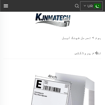
UR
ہوم >
تھرمل شپنگ لیبل
تمام پروڈکٹس