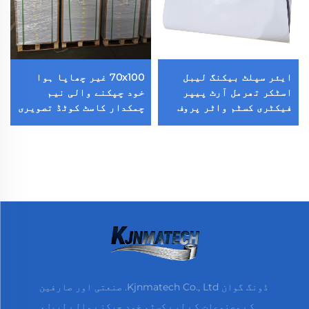
ایئر سپلٹ بیکنگ لیبل
70x100 غیر چھاپا ہوا
اسٹکر تھرمل آرٹ پیپر
خود چپکنے والی نیم
فیکٹری کسٹم واٹر پروف
چمکدار کاسٹ کوٹڈ تصویری
ڈائے کٹ لیبل بیک کٹنگ
اسٹکر اکریلک چمکدار
خود چپکنے والے لیبل
کاغذ
ڈونگ گوان Kjnmatech Co., Ltd. صنعتی اور صارفین
کے مصنوعات کے لیے کسٹم خود چپکنے والے لیبل،