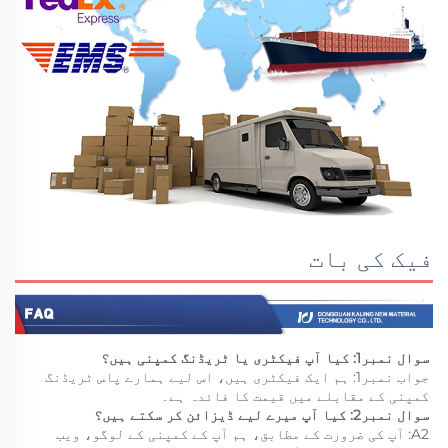
فیک کی بات
سوال نمبر1: کیا آپ فیکٹری یا ٹریڈنگ کمپنی ہیں؟ 
جواب نمبر1: ہم ایک فیکٹری ہیں، اس لیے ہمارے پاس ٹریڈنگ 
کمپنی کے مقابلے میں قیمت کا فائدہ ہے۔ 
سوال نمبر2: کیا آپ میرے لیے ڈیزائن کر سکتے ہیں؟ 
A2: آپ کی ضرورت کے مطابق، ہم آپ کے کمپنی کے لوگو، ویب 