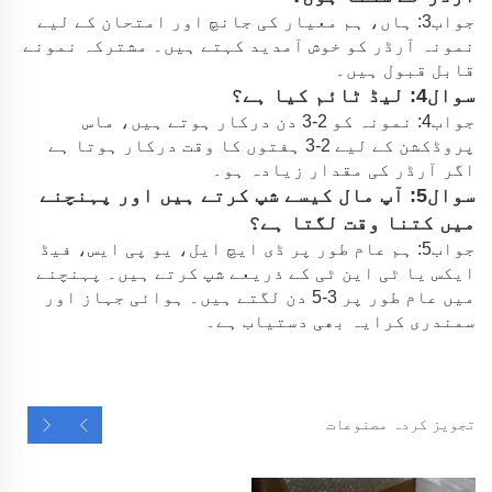
جواب3: ہاں، ہم معیار کی جانچ اور امتحان کے لیے
نمونہ آرڈر کو خوش آمدید کہتے ہیں۔ مشترکہ نمونے
قابل قبول ہیں۔
سوال4: لیڈ ٹائم کیا ہے؟
جواب4: نمونہ کو 2-3 دن درکار ہوتے ہیں، ماس
پروڈکشن کے لیے 2-3 ہفتوں کا وقت درکار ہوتا ہے
اگر آرڈر کی مقدار زیادہ ہو۔
سوال5: آپ مال کیسے شپ کرتے ہیں اور پہنچنے
میں کتنا وقت لگتا ہے؟
جواب5: ہم عام طور پر ڈی ایچ ایل، یو پی ایس، فیڈ
ایکس یا ٹی این ٹی کے ذریعے شپ کرتے ہیں۔ پہنچنے
میں عام طور پر 3-5 دن لگتے ہیں۔ ہوائی جہاز اور
سمندری کرایہ بھی دستیاب ہے۔
تجویز کردہ مصنوعات