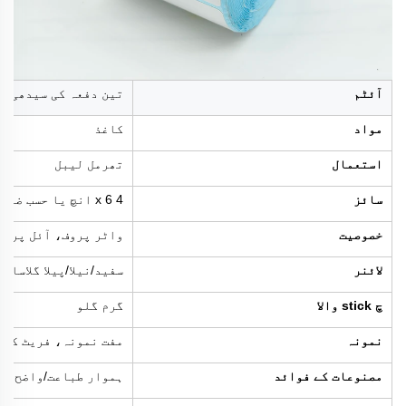
آئٹم
تین دفعہ کی سیدھی ح
مواد
کاغذ
استعمال
تھرمل لیبل
سائز
4 x 6 انچ یا حسب ضرورت
خصوصیت
واٹر پروف، آئل پروف
لائنر
سفید/نیلا/پیلا گلاسائن
چ stick والا
گرم گلو
نمونہ
مفت نمونہ، فریٹ کلی
مصنوعات کے فوائد
ہموار طباعت/واضح طب