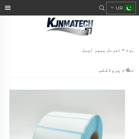
UR
ہوم >
تھرمل پیپر لیبل
تمام پروڈکٹس