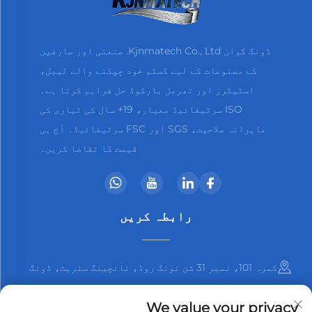
ڈونگ گوان Kjnmatech Co., Ltd. صنعتی اور صارفین
کے مصنوعات کے لیے کسٹم خود چپکنے والے لیبل،
اسٹیکرز اور تھرمل بارکوڈ حل فراہم کرتا ہے۔
ISO سرٹیفائیڈ معیار، 19+ سال کی تیاری کی
ماہرانہ صلاحیت، SGS اور FSC سرٹیفائیڈ۔ آج ہی
قیمت کا تقاضا کریں۔
رابطہ کریں
کمرہ 101، نمبر 31 شن نونگ روڈ، نانچینگ سٹریٹ، ڈونگ
گوان شہر، گوانگ ڈونگ صوبہ، چین
We value your privacy