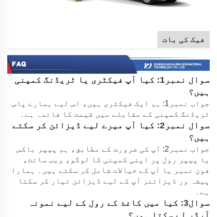
فیک کی بات
سوال نمبر1: کیا آپ فیکٹری یا ٹریڈنگ کمپنی
ہیں؟
جواب نمبر1: ہم ایک فیکٹری ہیں، اس لیے ہمارے پاس
ٹریڈنگ کمپنی کے مقابلے میں قیمت کا فائدہ ہے۔
سوال نمبر2: کیا آپ میرے لیے ڈیزائن کر سکتے
ہیں؟
جواب نمبر2: آپ کی ضرورت کے مطابق، ہم پیپر باکس
یا پیپر رول پر اپنی کمپنی کا لوگو، ویب سائٹ،
فون نمبر یا آپ کے خیالات شامل کر سکتے ہیں۔ ہمارا
پیشہ ور ڈیزائنر آپ کے لیے ڈیزائن تیار کر سکتا
ہے۔
سوال3: کیا میں کاغذ کے رول کے لیے نمونہ
آرڈر لے سکتا ہوں؟