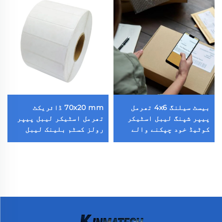
بیسٹ سیلنگ 4x6 تھرمل
70x20 mm ڈائریکٹ
پیپر شپنگ لیبل اسٹیکر
تھرمل اسٹیکر لیبل پیپر
کوٹیڈ خود چپکنے والے
رولز کسٹم بلینک لیبل
پارسل شپنگ لیبل
70x20 1800 پیسز تھرمل
بارکوڈ لیبل فار تھرمل
پرنٹر