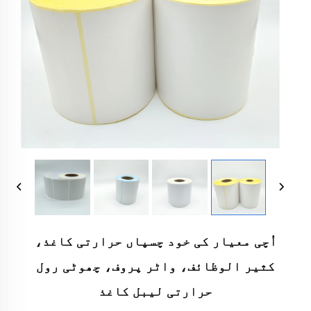
اُچی معیار کی خود چسپاں حرارتی کاغذ،
کثیر الوظائف، واٹر پروف، چھوٹی رول
حرارتی لیبل کاغذ