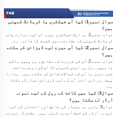
سوال نمبر1: کیا آپ فیکٹری یا ٹریڈنگ کمپنی
ہیں؟
جواب نمبر1: ہم ایک فیکٹری ہیں، اس لیے ہمارے پاس
ٹریڈنگ کمپنی کے مقابلے میں قیمت کا فائدہ ہے۔
سوال نمبر2: کیا آپ میرے لیے ڈیزائن کر سکتے
ہیں؟
جواب نمبر2: آپ کی ضرورت کے مطابق، ہم پیپر باکس
یا پیپر رول پر اپنی کمپنی کا لوگو، ویب سائٹ،
فون نمبر یا آپ کے خیالات شامل کر سکتے ہیں۔ ہمارا
پیشہ ور ڈیزائنر آپ کے لیے ڈیزائن تیار کر سکتا
ہے۔
سوال3: کیا میں کاغذ کے رول کے لیے نمونہ
آرڈر لے سکتا ہوں؟
جواب3: ہاں، ہم معیار کی جانچ اور امتحان کے لیے
نمونہ آرڈر کو خوش آمدید کہتے ہیں۔ مشترکہ نمونے