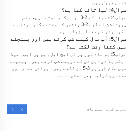
قابل قبول ہیں۔
سوال4: لیڈ ٹائم کیا ہے؟
جواب4: نمونہ کو 2-3 دن درکار ہوتے ہیں، ماس
پروڈکشن کے لیے 2-3 ہفتوں کا وقت درکار ہوتا ہے
اگر آرڈر کی مقدار زیادہ ہو۔
سوال5: آپ مال کیسے شپ کرتے ہیں اور پہنچنے
میں کتنا وقت لگتا ہے؟
جواب5: ہم عام طور پر ڈی ایچ ایل، یو پی ایس، فیڈ
ایکس یا ٹی این ٹی کے ذریعے شپ کرتے ہیں۔ پہنچنے
میں عام طور پر 3-5 دن لگتے ہیں۔ ہوائی جہاز اور
سمندری کرایہ بھی دستیاب ہے۔
تجویز کردہ مصنوعات