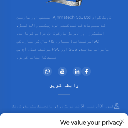
ڈونگ گوان Kjnmatech Co., Ltd. صنعتی اور صارفین
کے مصنوعات کے لیے کسٹم خود چپکنے والے لیبل،
اسٹیکرز اور تھرمل بارکوڈ حل فراہم کرتا ہے۔
ISO سرٹیفائیڈ معیار، 19+ سال کی تیاری کی
ماہرانہ صلاحیت، SGS اور FSC سرٹیفائیڈ۔ آج ہی
قیمت کا تقاضا کریں۔
رابطہ کریں
کمرہ 101، نمبر 31 شن نونگ روڈ، نانچینگ سٹریٹ، ڈونگ
گوان شہر، گوانگ ڈونگ صوبہ، چین
We value your privacy
+86-13825798369