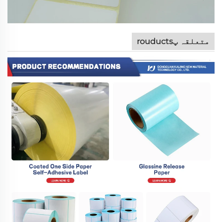
متعلقہ پrouducts