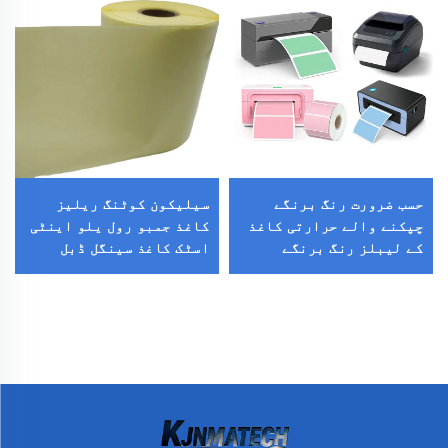
حسب ضرورت رنگ برنگے
سیلیکون کوٹنگ ریلیز
چپکنے والے حرارتی کاغذ
کاغذ جمبو رول یلو اینٹی
کے لیبلز رنگ برنگے
اسٹک کاغذ سینگل ڈبل
پیکنگ لیبلز سٹیکر
سائیڈ ریلیز کاغذ سٹیکر
لائنر کے لیے