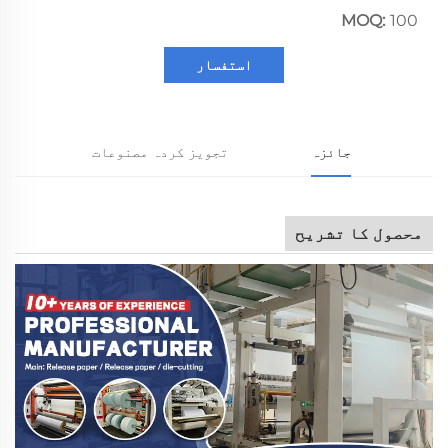
MOQ:
100
استفسار
جائزہ
تجویز کردہ مصنوعات
محصول کا تشریح