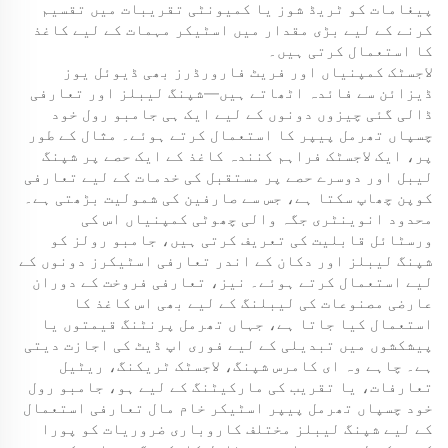
پیغامات کو ٹریڈ شوز یا کمیونٹی تقریبات میں تقسیم
کرنے کے لیے بڑی مقدار میں اسٹیکر مہمات کے لیے کاغذ
کا استعمال کرتی ہیں۔
لاجسٹک کمپنیاں اور فریٹ فارورڈرز بھی ڈیوئل یوز
ڈیزائن سے فائدہ اٹھاتے ہیں—شپنگ لیبلز اور تعارفی
ڈالی گئی چیزوں دونوں کے لیے ایک ہی جامبو رول خود
چسپاں تھرمل پیپر کا استعمال کرتے ہوئے۔ مثال کے طور
پر، ایک لاجسٹک فراہم کنندہ کاغذ کے ایک حصے پر شپنگ
لیبل اور دوسرے حصے پر مستقبل کی خدمات کے لیے تعارفی
کوپن چھاپ سکتا ہے، جس سے صارفین کی شمولیت بڑھتی ہے۔
محدود انوینٹری جگہ والی چھوٹی کمپنیاں اس کی
ورسٹائل قابلیت کی تعریف کرتی ہیں، جامبو رولز کو
شپنگ لیبلز اور دکان کے اندر تعارفی اسٹیکرز دونوں کے
لیے استعمال کرتے ہوئے۔ نیز، تعارفی فروخت کے دوران
عارضی مصنوعات کی لیبلنگ کے لیے بھی اس کاغذ کا
استعمال کیا جاتا ہے، جہاں تھرمل پرنٹنگ قیمتوں یا
پیشکشوں میں تبدیلی کے لیے فوری اپ ڈیٹ کی اجازت دیتی
ہے۔ چاہے وہ ای کامرس شپنگ، لاجسٹک ٹریکنگ، ریٹیل
تعارفات، یا تقریب کی مارکیٹنگ کے لیے ہو، جامبو رول
خود چسپاں تھرمل پیپر اسٹیکر خام مال تعارفی استعمال
کے لیے شپنگ لیبلز مختلف کاروباری ضروریات کو پورا