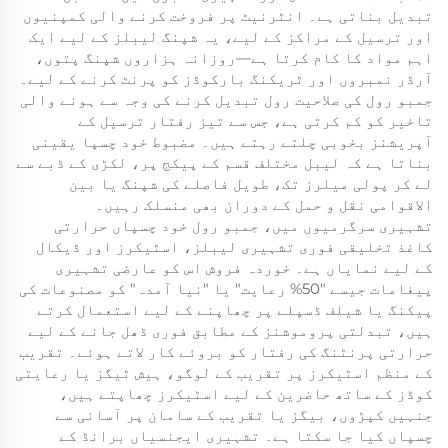
تبدیل بناتی ہے۔ انٹرنیٹ پر فروخت کرنے والی کمپنیوں
اور ترسیل کے مراکز کے لیے، یہ شپنگ لیبلز کے لیے ایک
اہم مواد کا کام کرتا ہے—روزانہ ہزاروں شپنگ پتوں،
آرڈر نمبروں اور ٹریکنگ بارکوڈز کو پرنٹ کرنے کے لیے۔
جمبو رول کی صلاحیت رول تبدیل کرنے کی وجہ سے ہونے والی
تاخیر کو کم کرتی ہے، جس سے تیز رفتار ترسیل کے
آپریشنز بخوبی چلتے رہتے ہیں۔ مضبوط خود چسپا یقینی
بناتا ہے کہ لیبل مختلف قسم کے پیکج پر، لکڑی کے ڈبے سے
لے کر پولی میلرز تک، طویل فاصلے کی شپنگ یا بین
الاقوامی نقل و حمل کے دوران بھی منسلک رہیں۔
تشہیری سرگرمیوں میں، جمبو رول خود چسپاں حرارتی
کاغذ تخلیقی فوری تشہیری لیبلز، اسٹیکرز اور ڈیکال
کے لیے نمایاں ہے۔ خوردہ فروش اس کو عارضی تشہیری
پیغامات جیسے "50% رعایت" یا "نیا آمدہ" کو مصنوعات کی
پیکنگ یا شیلف ڈسپلے پر چھاپنے کے لیے استعمال کرتے
ہیں، تبدلتی پروموشنز کے مطابق فوری ڈھل جانے کے لیے
حرارتی پرنٹنگ کی رفتار کو بروئے کار لاتے ہوئے۔ تقریب
کے منظم اسٹیکرز پر تقریب کے لوگو، ہیش ٹیگز یا رعایتی
کوڈز کے ساتھ حاضرین کے لیے اسٹیکرز چھاپتے ہیں،
جنہیں کپڑوں، بیگز یا تقریب کے سامان پر آسانی سے
چسپاں کیا جا سکتا ہے۔ تشہیری ایجنسیاں برانڈ کے