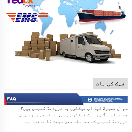
فیک کی بات
سوال نمبر1: کیا آپ فیکٹری یا ٹریڈنگ کمپنی ہیں؟
جواب نمبر1: ہم ایک فیکٹری ہیں، اس لیے ہمارے پاس
ٹریڈنگ کمپنی کے مقابلے میں قیمت کا فائدہ ہے۔