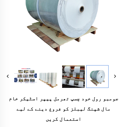
جومبو رول خود چسپ تھرمل پیپر اسٹیکر خام
مال شپنگ لیبلز کو فروغ دینے کے لیے
استعمال کریں