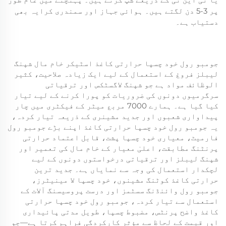
پر 3-5 دن لگتے ہیں۔ ہوائی جہاز اور سمندری کرایہ بھی
دستیاب ہے۔
جومبو رول خود چسپا حرارتی کاغذ اسٹیکر خام مال شپنگ
لیبلز فروغ کے استعمال کے لیے ایک زیادہ صلاحیت، کثیر
الوظائف مواد ہے جو شپنگ لاگسٹکس اور ترقیاتی
سرگرمیوں دونوں کی ضروریات کو پورا کرنے کے لیے تیار
کیا گیا ہے۔ ہمارے 7000 مربع میٹر کے فیکٹری میں چار
پیداواری شعبوں اور جدید مشینری کے ذریعہ تیار کردہ،
یہ جومبو رول خود چسپا حرارتی کاغذ اپنے بڑے جومبو رول
فارمیٹ، معیاری خود چسپا پشت، قابل اعتماد حرارتی
پرنٹنگ مطابقت، اعلیٰ معیار کے خام مال کی تعمیر اور
شپنگ لیبلز اور ترقیاتی درخواستوں دونوں کے لیے
لچکدار استعمال کی وجہ سے نمایاں ہے۔ جدید ترین
حرارتی کاغذ کوٹنگ مشینوں، خود چسپا لا مینیٹرز،
جومبو رول وائنڈنگ سسٹمز اور درست پروسیسنگ آلات کے
استعمال سے تیار کردہ، جومبو رول خود چسپا حرارتی
کاغذ واضح پرنٹس، مضبوط چسپا، طویل مدتی پائیداری
اور قیمت کے لحاظ سے مؤثر کارکردگی فراہم کرتا ہے—جو