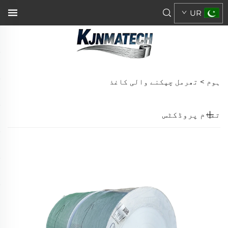
UR
ہوم >
تھرمل چپکنے والی کاغذ
تمام پروڈکٹس