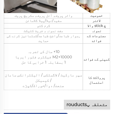
خصوصیت
واٹر پروف، آئل پروف، سکریچ پروف
لائنر
سفید/نیلا/پیلا گلاسائن
چ stick والا
گرم گلو
نمونہ
مفت نمونہ، فریٹ کلیکٹ
مصنوعات کے
ہموار طباعت/واضح طباعت/کسٹمائیز کرنے کی
فوائد
حمایت
10+ سال کی تجربہ
10000+M2 فیکٹری فلور ایریا
کمپنی کے فوائد
1 بمقابلہ 1 خرابی کا حل
سپر مارکیٹ / لاگسٹکس / الیکٹرانکس سامان
پروڈکٹ کا
/ کیمیکل
استعمال
صنعت/ دوا/خوراک/کپڑے
متعلقہ پrouducts