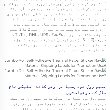
آپ کے پرنٹر ماڈلز اور آپریشنل ضروریات کے مطابق فٹ ہو
سکیں۔ مرکب نمونے بھی خوش آمدید ہیں، جس سے آپ شپنگ
اور تشہیری دونوں مقاصد کے لیے پرنٹ کی معیار، چسپاں
پن اور مطابقت کی جانچ پڑتال کر سکتے ہیں۔ ترسیل کے
حوالے سے، نمونے 2 تا 3 دن میں تیار ہوتے ہیں، بڑے
آرڈرز کے لیے بڑے پیمانے پر پیداوار میں 2 تا 3 ہفتوں
کا وقت لگتا ہے، اور ہم DHL، UPS، FedEx یا TNT کے
ذریعے (3 تا 5 دن میں ترسیل) شپ کرتے ہیں، جبکہ بڑے
جمبوا رولز کے لیے ایئر لائن اور سمندری شپنگ کے
اختیارات بھی دستیاب ہیں۔
جمبو رول خود چسپا حرارتی کاغذ اسٹیکر خام
مال کے درخواستیں
جمبو رول خود چسپا حرارتی کاغذ کا جمبو رول فارمیٹ،
دوہرے استعمال کی قابلیت، مضبوط چسپا اور حرارتی
مطابقت اسے لاگسٹکس اور تشہیری شعبوں میں ناقابل