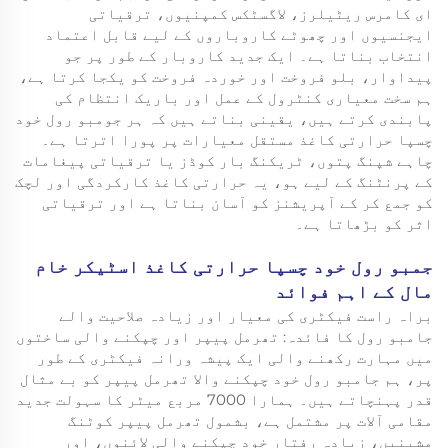
ای کامرس ریٹیلرز، لاگسٹکس کمپنیوں، ترقیاتی
ایجنسیوں اور چھوٹے کاروباروں کے لیے قابل اعتماد
انتخاب بناتا ہے۔ ایک جدید کاروبار کے طور پر جو
پیداوار، بلو فروخت اور خوردہ فروخت کو یکجا کرتا ہے،
ہم سخت معیاری کنٹرول کے عمل اور باریک انتظام کی
پابندی کرتے ہیں، یقینی بناتے ہیں کہ ہر جومبو رول خود
چسپا حرارتی کاغذ مستقل معیارات پر پورا اترتا ہے۔
چاہے شپنگ پتوں، ٹریکنگ بار کوڈز یا ترقیاتی پیغامات
کے پرنٹنگ کے لیے ہو، یہ حرارتی کاغذ کارکردگی اور لچک
کو جمع کر کے آپریشنز کو آسان بناتا ہے اور ترقیاتی
اثر کو بڑھاتا ہے۔
جمبو رول خود چسپا حرارتی کاغذ اسٹیکر خام
مال کے اہم فوائد
براہ راست فیکٹری کی معیار اور زیادہ صلاحیت والے
جامبو رول کا فائدہ: تھرمل پیپر اور چپکنے والی ساختوں
میں مہارت رکھنے والی ایک پیشہ ورانہ فیکٹری کے طور
پر، ہم جامبو رول خود چپکنے والا تھرمل پیپر کو بے مثال
قدر پہنچاتے ہیں۔ ہمارا 7000 مربع میٹر کا سہولت جدید
مقامی آلات پر مشتمل ہے، بشمول تھرمل پیپر کوٹنگ
مشینیں، زیادہ رفتار خود چپکنے والی لائنوں، اور