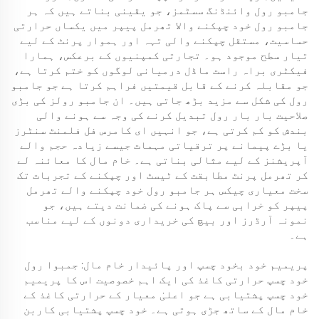
جامبو رول وائنڈنگ سسٹمز، جو یقینی بناتے ہیں کہ ہر
جامبو رول خود چپکنے والا تھرمل پیپر میں یکساں حرارتی
حساسیت، مستقل چپکنے والی تہہ اور ہموار پرنٹ کے لیے
تیار سطح موجود ہو۔ تجارتی کمپنیوں کے برعکس، ہمارا
فیکٹری براہ راست ماڈل درمیانی لوگوں کو ختم کرتا ہے،
جو مقابلہ کرنے کے قابل قیمتیں فراہم کرتا ہے جو جامبو
رول کی شکل سے مزید بڑھ جاتی ہیں۔ ان جامبو رولز کی بڑی
صلاحیت بار بار رول تبدیل کرنے کی وجہ سے ہونے والی
بندش کو کم کرتی ہے، جو انہیں ای کامرس فل فلمنٹ سنٹرز
یا بڑے پیمانے پر ترقیاتی مہمات جیسے زیادہ حجم والے
آپریشنز کے لیے مثالی بناتی ہے۔ خام مال کا معائنہ لے
کر تھرمل پرنٹ مطابقت کے ٹیسٹ اور چپکنے کے تجربات تک
سخت معیاری چیکس ہر جامبو رول خود چپکنے والے تھرمل
پیپر کو خرابی سے پاک ہونے کی ضمانت دیتے ہیں، جو
نمونہ آرڈرز اور بیچ کی خریداری دونوں کے لیے مناسب
ہے۔
پریمیم خود بخود چسپ اور پائیدار خام مال: جمبوا رول
خود چسپ حرارتی کاغذ کی ایک اہم خصوصیت اس کا پریمیم
خود چسپ پشتیابی ہے جو اعلیٰ معیار کے حرارتی کاغذ کے
خام مال کے ساتھ جڑی ہوتی ہے۔ خود چسپ پشتیابی کاربن