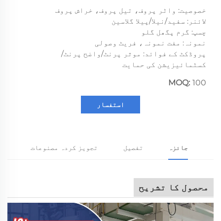
خصوصیت: واٹر پروف، تیل پروف، خراش پروف
لائنر: سفید/نیلا/پیلا گلاسین
چسپ: گرم پگھل گلو
نمونہ: مفت نمونہ، فریٹ وصولی
پروڈکٹ کے فوائد: موثر پرنٹ/واضح پرنٹ/
کسٹمائیزیشن کی حمایت
MOQ:
100
استفسار
جائزہ
تفصیل
تجویز کردہ مصنوعات
محصول کا تشریح