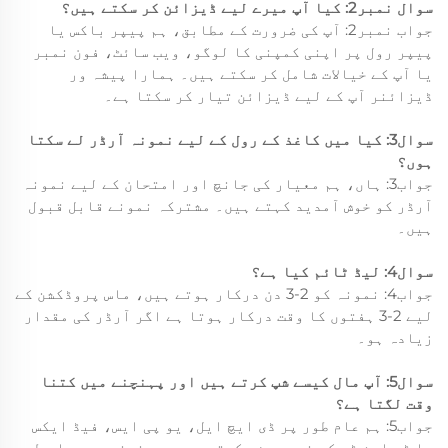
سوال نمبر2: کیا آپ میرے لیے ڈیزائن کر سکتے ہیں؟
جواب نمبر2: آپ کی ضرورت کے مطابق، ہم پیپر باکس یا
پیپر رول پر اپنی کمپنی کا لوگو، ویب سائٹ، فون نمبر
یا آپ کے خیالات شامل کر سکتے ہیں۔ ہمارا پیشہ ور
ڈیزائنر آپ کے لیے ڈیزائن تیار کر سکتا ہے۔
سوال3: کیا میں کاغذ کے رول کے لیے نمونہ آرڈر لے سکتا
ہوں؟
جواب3: ہاں، ہم معیار کی جانچ اور امتحان کے لیے نمونہ
آرڈر کو خوش آمدید کہتے ہیں۔ مشترکہ نمونے قابل قبول
ہیں۔
سوال4: لیڈ ٹائم کیا ہے؟
جواب4: نمونہ کو 2-3 دن درکار ہوتے ہیں، ماس پروڈکشن کے
لیے 2-3 ہفتوں کا وقت درکار ہوتا ہے اگر آرڈر کی مقدار
زیادہ ہو۔
سوال5: آپ مال کیسے شپ کرتے ہیں اور پہنچنے میں کتنا
وقت لگتا ہے؟
جواب5: ہم عام طور پر ڈی ایچ ایل، یو پی ایس، فیڈ ایکس
یا ٹی این ٹی کے ذریعے شپ کرتے ہیں۔ پہنچنے میں عام طور