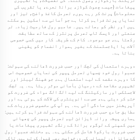
ٹریکنگ بارکوڈز، وصول کنندہ کی تفصیلات، یا تشہیری
پیغامات (جیسے چھوٹ کوڈز، برانڈ نعرے، یا تقریب کی
معلومات) پرنٹ کر رہے ہوں، تھرمل کاغذ واضح، تیز اور
نمایاں پرنٹ فراہم کرتا ہے جو آسانی سے اسکین ہو سکتے
ہیں اور نظر کو بھاتے ہیں۔ جامبو رول فارمیٹ زیادہ تر
صنعتی اور ڈیسک ٹاپ تھرمل پرنٹرز کے ساتھ مطابقت
رکھتا ہے، جو موجودہ کام کے طریقہ کار میں کسی خصوصی
آلات یا ایڈجسٹمنٹ کے بغیر ہموار انضمام کو یقینی
بناتا ہے۔
دوہرے استعمال کی لچک اور حسب ضرورت ڈھالنے کی سہولت:
جمبوا رول خود چسپاں تھرمل پیپر کی نمایاں خصوصیت اس
کا دوہرے مقصد کے لیے استعمال ہے، جو شپنگ لیبلز اور
تشہیری مقاصد کے درمیان بآسانی موثر رہتا ہے۔ یہ لچک
لاجسٹکس اور مارکیٹنگ کے لیے الگ الگ مواد کی ضرورت کو
ختم کر دیتی ہے، جس سے انوینٹری کی لاگت کم ہوتی ہے اور
آپریشنز میں سادگی آتی ہے۔ ہم آپ کی مخصوص ضروریات کے
مطابق جامع حسب ضرورت ڈھالنے کی سہولت فراہم کرتے ہیں:
ہماری پیشہ ورانہ ڈیزائن ٹیم تھرمل پیپر کی چھپائی
میں کمپنی کے لوگو، برانڈ کے رنگ، تشہیری پیغامات یا
حسب ضرورت بارکوڈ شامل کر سکتی ہے۔ ہم مختلف جمبوا رول
کے سائز اور لمبائی کی درخواست بھی قبول کرتے ہیں تاکہ