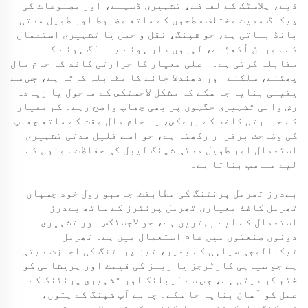
ڈبے، پلاسٹک کے لفافے، تشہیری ڈسپلے، اور مصنوعات کی
پیکنگ سمیت مختلف سطحوں کے ساتھ مضبوط اور طویل مدتی
بانڈ بناتی ہے، جو شپنگ، نقل و حمل یا تشہیری استعمال
کے دوران اُکھڑنے، لہروں دار ہونے یا الگ ہونے کا
مقابلہ کرتی ہے۔ اعلیٰ معیار کا حرارتی کاغذ کا خام مال
پھٹنے، سلکنے اور دھندلا جانے کا مقابلہ کرتا ہے، جس سے
یقینی بنایا جا سکے کہ مشکل لاجسٹکس کے ماحول یا زیادہ
رش والی تشہیری جگہوں پر بھی چھاپ واضح رہے۔ کم معیار
کے حرارتی کاغذ کے برعکس، یہ خام مال وقت کے ساتھ چھاپ
کی وضاحت برقرار رکھتا ہے، جو اسے قلیل مدتی تشہیری
استعمال اور طویل مدتی شپنگ لیبل کی حفاظت دونوں کے
لیے مناسب بناتا ہے۔
بے‌درز تھرمل پرنٹنگ کی مطابقت: جامبو رول خود چسپاں
تھرمل کاغذ معیاری تھرمل پرنٹرز کے ساتھ بے‌درز
استعمال کے لیے بہترین ہے، جو لاجسٹکس اور تشہیری
دونوں صنعتوں میں عام استعمال میں ہے۔ تھرمل
ٹیکنالوجی سیاہی کے بغیر، تیز پرنٹنگ کی اجازت دیتی
ہے جو سیاہی کارٹرجز یا ربنز کی قیمت اور پریشانی کو
ختم کر دیتی ہے، جس سے لیبلنگ اور تشہیری پرنٹنگ کے
عمل کو آسان بنایا جا سکے۔ چاہے آپ شپنگ کے پتوں،