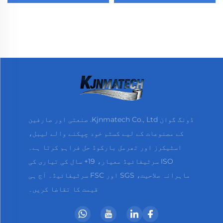
چپچ کاغذ سفید خالی
کاغذی رول 80 ملی میٹر
گروسری سوپر مارکیٹ
حرارتی کاغذ رول
استعمال کے لیے
ڈونگ گوان Kjnmatech Co., Ltd. صنعتی اور صارفین
کے مصنوعات کے لیے کسٹم خود چپکنے والے لیبل،
اسٹیکرز اور تھرمل بارکوڈ حل فراہم کرتا ہے۔
ISO سرٹیفائیڈ معیار، 19+ سال کی تیاری کی
ماہرانہ صلاحیت، SGS اور FSC سرٹیفائیڈ۔ آج ہی
قیمت کا تقاضا کریں۔