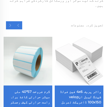
کرنے کے لیے موثر اور ورسٹائل کارکردگی فراہم کرتے
ہیں۔
تجویز کردہ مصنوعات
واٹر پروف 4x6 فین فولڈ
گرم فروخت 57*40 ملی
شپنگ لیبل انvelop
میٹر حرارتی کاغذ براہ
100x150 ڈائریکٹ تھرمل
راست حرارتی کیش رجسٹر