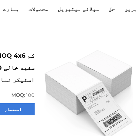
ریں
حل
سپلائی میٹیریل
محصولات
ہمارے ب
اسٹیکر نمائ
MOQ:
100
استفسار