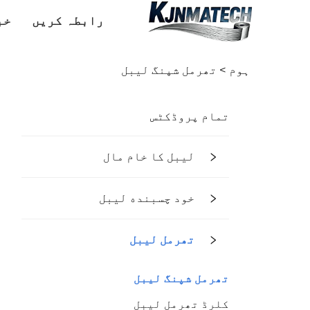
رابطہ کریں
خب
ہوم >
تھرمل شپنگ لیبل
تمام پروڈکٹس
لیبل کا خام مال
خود چسبنده لیبل
تھرمل لیبل
تھرمل شپنگ لیبل
کلرڈ تھرمل لیبل