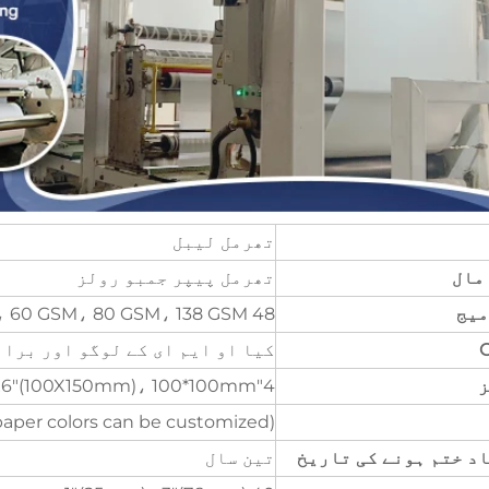
تھرمل لیبل
مال
تھرمل پیپر جمبو رولز
میج
48 GSM، 60 GSM، 80 GSM، 138 GSM، اور عام
کیا او ایم ای کے لوگو اور بران
ز
4"x6"(100X150mm)، 100*100mm، کوئی سائز کسٹمائز کیا جا سکتا ہے
paper colors can be customized)
د ختم ہونے کی تاریخ
تین سال