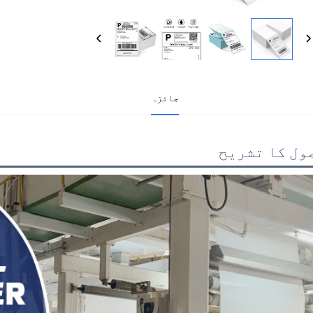
جائزہ
ول کا تشریح