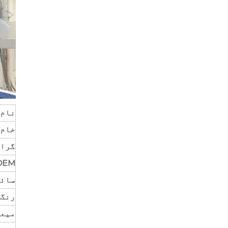
نام
خام 
گرا
OEM
سائ
رنگ
میعا