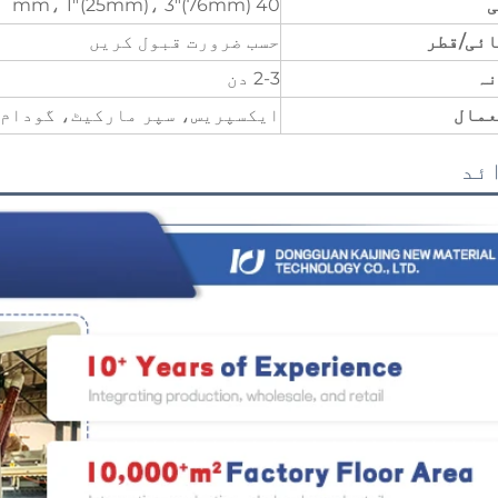
ی
40 mm، 1"(25mm)، 3"(76mm)
ئی/قطر
حسب ضرورت قبول کریں
نہ
2-3 دن
عمال
ایکسپریس، سپر مارکیٹ، گودام،
ئد