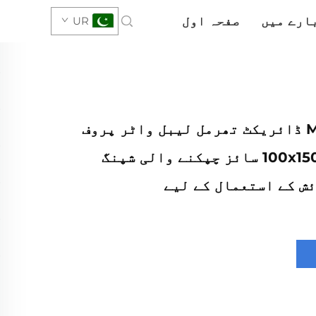
ارے میں
صفحہ اول
UR
کم MOQ 4x6 ڈائریکٹ تھرمل لیبل واٹر پروف
سفید خالی 100x150 سائز چپکنے والی شپنگ
ش کے استعمال کے لیے