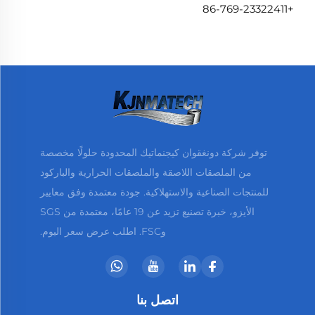
+86-769-23322411
توفر شركة دونغقوان كيجنماتيك المحدودة حلولًا مخصصة
من الملصقات اللاصقة والملصقات الحرارية والباركود
للمنتجات الصناعية والاستهلاكية. جودة معتمدة وفق معايير
الأيزو، خبرة تصنيع تزيد عن 19 عامًا، معتمدة من SGS
وFSC. اطلب عرض سعر اليوم.
اتصل بنا