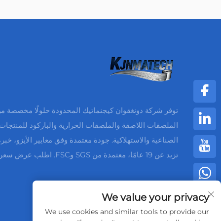
توفر شركة دونغقوان كيجنماتيك المحدودة حلولًا مخصصة م
الملصقات اللاصقة والملصقات الحرارية والباركود للمنتجات
الصناعية والاستهلاكية. جودة معتمدة وفق معايير الأيزو، خبر
تزيد عن 19 عامًا، معتمدة من SGS وFSC. اطلب عرض سعر اليوم.
We value your privacy
We use cookies and similar tools to provide our