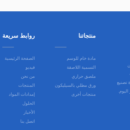
منتجاتنا
روابط سريعة
مادة خام للوسم
الصفحة الرئيسية
ن
التسمية اللاصقة
فيديو
ملصق حراري
من نحن
ة تصنيع
ورق مطلي بالسيليكون
المنتجات
منتجات أخرى
إمدادات المواد
الحلول
الأخبار
اتصل بنا