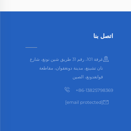
اتصل بنا
غرفة 101، رقم 31 طريق شين نونغ، شارع
نان تشينغ، مدينة دونغقوان، مقاطعة
قوانغدونغ، الصين
+86-13825798369
[email protected]