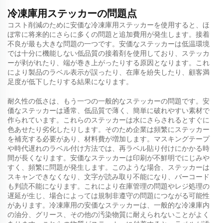
冷凍庫用ステッカーの問題点
コスト削減のために安価な冷凍庫用ステッカーを使用すると、ほ
ぼ常に将来的にさらに多くの問題と追加費用が発生します。接着
不良が最も大きな問題の一つです。安価なステッカーは低温環境
では十分に機能しない低品質の接着剤を使用しており、ステッカ
ーが剥がれたり、端が巻き上がったりする原因となります。これ
により製品のラベル表示が誤ったり、在庫を紛失したり、顧客満
足度が低下したりする結果になります。
耐久性の低さは、もう一つの一般的なステッカーの問題です。安
価なステッカーは通常、低品質で薄く、簡単に破れやすい素材で
作られています。これらのステッカーは水にさらされるとすぐに
色あせたり劣化したりします。そのため企業は頻繁にステッカー
を補充する必要があり、材料費が増加します。マスキングテープ
や時代遅れのラベル付け方法では、再ラベル貼り付けにかかる時
間が長くなります。安価なステッカーは印刷が不鮮明でにじみや
すく、頻繁に問題が発生します。このような場合、ステッカーは
スキャンできなくなり、文字が読み取り不能になり、バーコード
も判読不能になります。これにより在庫管理の問題やレジ処理の
遅延が生じ、場合によっては規制非遵守の問題につながる可能性
があります。冷凍庫用の安価なステッカーは、一般的な冷凍庫内
の油分、グリース、その他の汚染物質に耐えられないことがよく