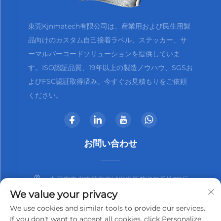
東莞Kjnmatech有限公司は、産業用および民生用製
品向けのカスタム自己接着ラベル、ステッカー、サ
ーマルバーコードソリューションを提供していま
す。ISO認証品質、19年以上の製造ノウハウ、SGSお
よびFSC認証取得済み。今すぐお見積もりをご依頼
ください。
お問い合わせ
中国広東省東莞市南城街道新農路31番地311号
We value your privacy
+86-13825798369
We use cookies and similar tools to provide our services.
If you don't want to accept all cookies, click Personalize