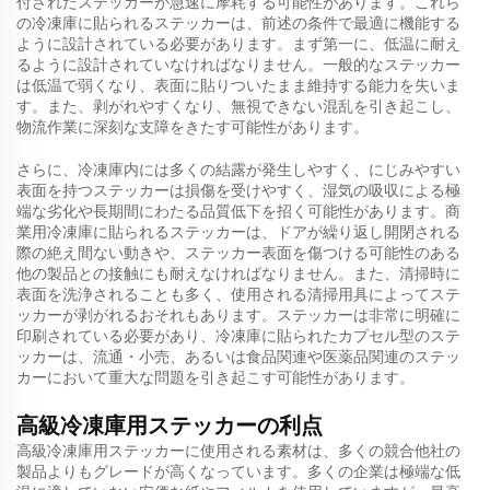
付されたステッカーが急速に摩耗する可能性があります。これら
の冷凍庫に貼られるステッカーは、前述の条件で最適に機能する
ように設計されている必要があります。まず第一に、低温に耐え
るように設計されていなければなりません。一般的なステッカー
は低温で弱くなり、表面に貼りついたまま維持する能力を失いま
す。また、剥がれやすくなり、無視できない混乱を引き起こし、
物流作業に深刻な支障をきたす可能性があります。
さらに、冷凍庫内には多くの結露が発生しやすく、にじみやすい
表面を持つステッカーは損傷を受けやすく、湿気の吸収による極
端な劣化や長期間にわたる品質低下を招く可能性があります。商
業用冷凍庫に貼られるステッカーは、ドアが繰り返し開閉される
際の絶え間ない動きや、ステッカー表面を傷つける可能性のある
他の製品との接触にも耐えなければなりません。また、清掃時に
表面を洗浄されることも多く、使用される清掃用具によってステ
ッカーが剥がれるおそれもあります。ステッカーは非常に明確に
印刷されている必要があり、冷凍庫に貼られたカプセル型のステ
ッカーは、流通・小売、あるいは食品関連や医薬品関連のステッ
カーにおいて重大な問題を引き起こす可能性があります。
高級冷凍庫用ステッカーの利点
高級冷凍庫用ステッカーに使用される素材は、多くの競合他社の
製品よりもグレードが高くなっています。多くの企業は極端な低