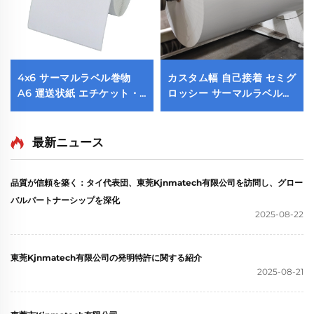
4x6 サーマルラベル巻物
カスタム幅 自己接着 セミグ
A6 運送状紙 エチケット・
ロッシー サーマルラベル紙
テルミカ・アデシーバ サー
ステッカー ロール状素材 上
マルラベルシール巻物
面コーティング 包装用
100x150 サーマルプリンタ
最新ニュース
ー用
品質が信頼を築く：タイ代表団、東莞Kjnmatech有限公司を訪問し、グロー
バルパートナーシップを深化
2025-08-22
東莞Kjnmatech有限公司の発明特許に関する紹介
2025-08-21