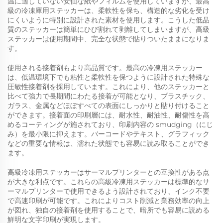
温に適していない安価な紙やフィルムを使用していますが、最高
級の冷凍庫用ステッカーは、柔軟性を保ち、構造的な劣化を受け
にくいように特別に設計された素材を使用します。こうした低品
質のステッカーは簡単にひび割れて剥離してしまいますが、高級
ステッカーは使用期間中、完全な状態で貼りついたままになりま
す。
使用される接着剤もより高品質です。最高の冷凍用ステッカー
は、低温環境下でも粘性と柔軟性を保つように設計された特殊な
圧敏性接着剤を採用しています。これにより、他のステッカーと
比べて強力で長期間にわたる接着が可能となり、プラスチック、
ガラス、金属などほぼすべての表面にしっかりと貼り付けること
ができます。接着面の印刷層には、耐水性、耐油性、耐傷性を高
めるコーティングが施されており、印刷内容の smudging（にじ
み）を最小限に抑えます。バーコードやテキスト、グラフィック
などの重要な情報は、濡れた状態でも容易に読み取ることができ
ます。
高級冷凍用ステッカーはサーマルプリンターとの互換性がある点
が大きな利点です。これらの高級冷凍用ステッカーは標準的なサ
ーマルプリンターで使用できるよう設計されており、インク不要
で高速印刷が可能です。これによりコスト削減と業務効率の向上
が図れ、独自の接着剤を使用することで、暗所でも容易に読める
鮮明な文字印刷が実現します。