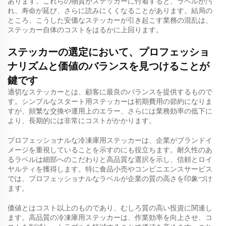
あります。これらの物質がステッカーに付着すると、ラベルが汚
れ、寿命が延び、さらに読みにくくなることがあります。結局の
ところ、こうした安価なステッカーが引き起こす業務の混乱は、
ステッカー自体のコストをはるかに上回ります。
ステッカーの選定において、プロフェッショ
ナリズムと価値のバランスを見つけることが
鍵です
適切なステッカーとは、顧客に最良のバランスを提供するもので
す。シンプルなスタート用ステッカーは初期費用の節約になりま
すが、頻繁な交換や運用上のエラー、さらには業務効率の低下に
より、長期的には非常にコストがかかります。
プロフェッショナルな冷凍庫用ステッカーは、企業がブランドイ
メージを重視していることを示すのにも役立ちます。耐久性のあ
るラベルは細部へのこだわりと高品質な選択を示し、信頼とロイ
ヤルティを獲得します。特に食品小売やコンビニエンスサービス
では、プロフェッショナルなラベルが企業の質の高さを印象づけ
ます。
価値とはコスト以上のものであり、むしろ質の高い投資に関連し
ます。高品質の冷凍庫用ステッカーは、作業効率を向上させ、コ