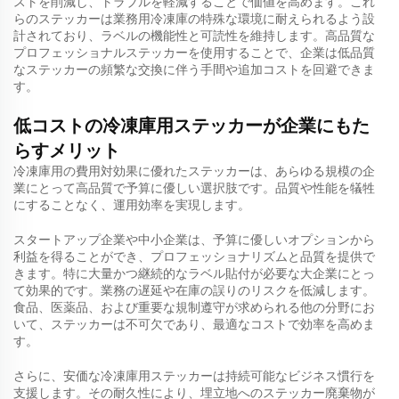
ストを削減し、トラブルを軽減することで価値を高めます。これ
らのステッカーは業務用冷凍庫の特殊な環境に耐えられるよう設
計されており、ラベルの機能性と可読性を維持します。高品質な
プロフェッショナルステッカーを使用することで、企業は低品質
なステッカーの頻繁な交換に伴う手間や追加コストを回避できま
す。
低コストの冷凍庫用ステッカーが企業にもた
らすメリット
冷凍庫用の費用対効果に優れたステッカーは、あらゆる規模の企
業にとって高品質で予算に優しい選択肢です。品質や性能を犠牲
にすることなく、運用効率を実現します。
スタートアップ企業や中小企業は、予算に優しいオプションから
利益を得ることができ、プロフェッショナリズムと品質を提供で
きます。特に大量かつ継続的なラベル貼付が必要な大企業にとっ
て効果的です。業務の遅延や在庫の誤りのリスクを低減します。
食品、医薬品、および重要な規制遵守が求められる他の分野にお
いて、ステッカーは不可欠であり、最適なコストで効率を高めま
す。
さらに、安価な冷凍庫用ステッカーは持続可能なビジネス慣行を
支援します。その耐久性により、埋立地へのステッカー廃棄物が