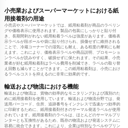
小売業およびスーパーマーケットにおける紙
用接着剤の用途
小売店やスーパーマーケットでは、紙用粘着剤が商品のラベリン
グや価格表示に使用されます。製品の包装にしっかりと貼り付
き、長期間剥がれない紙用粘着ラベルは強度があります。価格表
示ラベルが段ボールや袋に貼り付けられ、損傷せずに維持される
ことで、冷蔵コーナーでの湿気にも耐え、ある程度の摩耗にも耐
えます。これにより、価格表示ラベルや商品説明、プロモーショ
ンラベルが読みやすく、破損せずに保たれます。その結果、小売
業者が好む紙用粘着剤はラベル費用を削減でき、ラベルの取り替
え回数も減らすことができます。この紙用粘着剤は、小売におけ
るラベルコストを抑えるのに非常に効果的です。
輸送および物流における機能
輸送および物流は、貨物の効率的なモニタリングおよび識別のた
めに紙用接着剤を使用しています。輸送および物流分野では、発
送用バーコード、住所、追跡番号をインクレスで迅速かつ効率的
に印刷するために、紙用接着剤付きのサーマル発送ラベルが使用
されています。紙用接着剤のラベルは、ほとんどのサーマルプリ
ンターとも互換性があるため、既存の物流および発送システムに
容易に統合できます。これにより、企業は特別なラベルやプリン