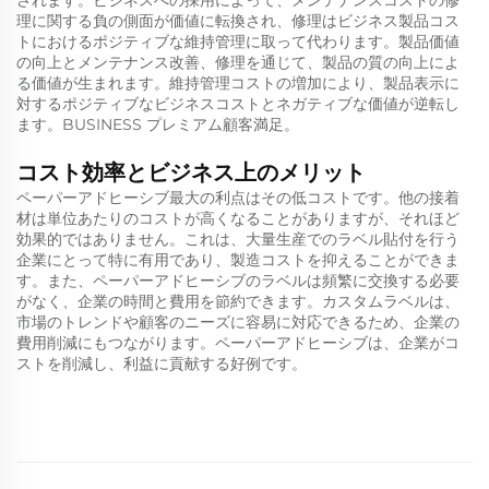
されます。ビジネスへの採用によって、メンテナンスコストの修
理に関する負の側面が価値に転換され、修理はビジネス製品コス
トにおけるポジティブな維持管理に取って代わります。製品価値
の向上とメンテナンス改善、修理を通じて、製品の質の向上によ
る価値が生まれます。維持管理コストの増加により、製品表示に
対するポジティブなビジネスコストとネガティブな価値が逆転し
ます。BUSINESS プレミアム顧客満足。
コスト効率とビジネス上のメリット
ペーパーアドヒーシブ最大の利点はその低コストです。他の接着
材は単位あたりのコストが高くなることがありますが、それほど
効果的ではありません。これは、大量生産でのラベル貼付を行う
企業にとって特に有用であり、製造コストを抑えることができま
す。また、ペーパーアドヒーシブのラベルは頻繁に交換する必要
がなく、企業の時間と費用を節約できます。カスタムラベルは、
市場のトレンドや顧客のニーズに容易に対応できるため、企業の
費用削減にもつながります。ペーパーアドヒーシブは、企業がコ
ストを削減し、利益に貢献する好例です。