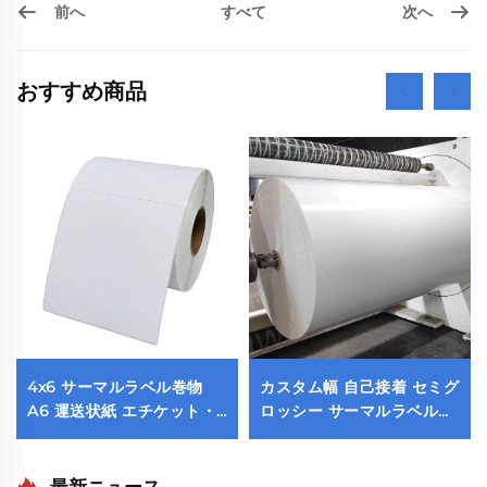
前へ
次へ
すべて
おすすめ商品
4x6 サーマルラベル巻物
カスタム幅 自己接着 セミグ
A6 運送状紙 エチケット・
ロッシー サーマルラベル紙
テルミカ・アデシーバ サー
ステッカー ロール状素材 上
マルラベルシール巻物
面コーティング 包装用
100x150 サーマルプリンタ