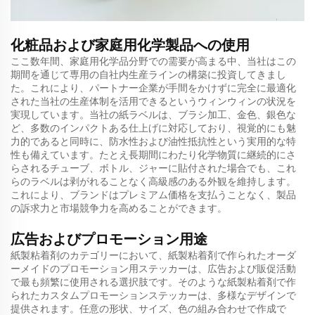
化粧品および家庭用化学製品への使用
ここ数年間、家庭用化学品分野での需要が高まる中、当社はこの
期間を通じて専用の自社内生産ラインの構築に投資してきまし
た。これにより、パートナー企業が手間をかけずに完全に最適化
された当社の生産体制を活用できるというウィンウィンの状況を
実現しています。当社の紙ラベルは、ブラシ加工、金色、銀色な
ど、多数のインパクトある仕上げに対応しており、視覚的にも魅
力的であると同時に、防水性および油性抵抗性という実用的な特
性も備えています。たとえ長期間にわたり化学物質に継続的にさ
らされるチューブ、ボトル、ジャーに貼付された場合でも、これ
らのラベルは剥がれることなく高級感のある外観を維持します。
これにより、ブランドはプレミアム価格を支払うことなく、製品
の訴求力と市場競争力を高めることができます。
広告およびプロモーション用途
紙製粘着剤のカテゴリーにおいて、紙製粘着剤で作られたオーダ
ーメイドのプロモーション用ステッカーは、広告および販促活動
で最も頻繁に使用される選択肢です。そのような紙製粘着剤で作
られたカスタムプロモーションステッカーは、多様なデザインで
提供されます。任意の形状、サイズ、色の組み合わせで作成で