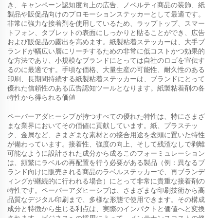
き、キャンペーン認知度向上の広告、ノベルティ商品の装飾、紙
製品や販促品向けのプロモーションステッカーとして最適です。
非常に強力な接着剤を使用しているため、ラップトップ、スマー
トフォン、タブレットの表面にしっかりと貼ることができ、広告
および販促品の露出を高めます。紙製粘着ステッカーは、大手ブ
ランドが幅広い層にリーチするための非常に低コストかつ効果的
な方法であり、小規模なブランドにとっては自社のロゴを宣伝す
るのに最適です。手頃な価格、大量生産の可能性、耐久性のある
印刷、長期間持続する紙製粘着ステッカーは、ブランドにとって
優れた信頼性のある広告認知ツールとなります。紙製粘着剤の各
特性から得られる価値
ペーパーアダヒーシブが持つすべての優れた特性は、特にさまざ
まな業界においてその価値に貢献しています。紙、プラスチッ
ク、金属など、さまざまな素材との接合用途を念頭に置いた特性
が備わっています。接着性、強度の向上、そして残渣なしで剥離
可能なように設計された成分から成るこのフォーミュレーション
は、頻繁にラベルの再配置を行う必要がある製品（例：異なるブ
ランド向けに販売される商品のラベルステッカーで、再ブランデ
ィングが継続的に行われる場合）にとって非常に貴重な接着剤の
特性です。ペーパーアダヒーシブは、さまざまな印刷技術から高
品質なデジタル印刷まで、多様な形態で使用できます。その構成
成分と特徴から生じる利点は、実際のインパクトと価値へと変換