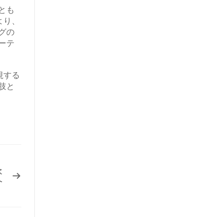
とも
より、
グの
ーテ
視する
肢と
次
へ