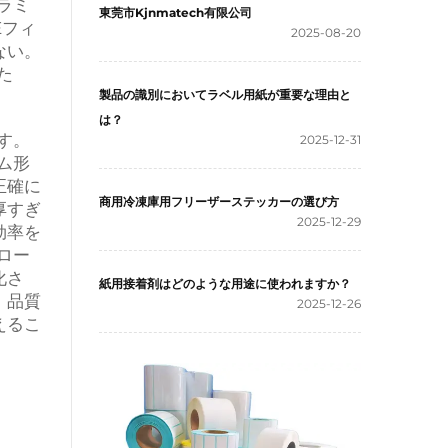
ラミ
東莞市Kjnmatech有限公司
Eフィ
2025-08-20
ない。
た
製品の識別においてラベル用紙が重要な理由と
は？
す。
2025-12-31
ム形
正確に
商用冷凍庫用フリーザーステッカーの選び方
厚すぎ
2025-12-29
効率を
ロー
化さ
紙用接着剤はどのような用途に使われますか？
、品質
2025-12-26
えるこ