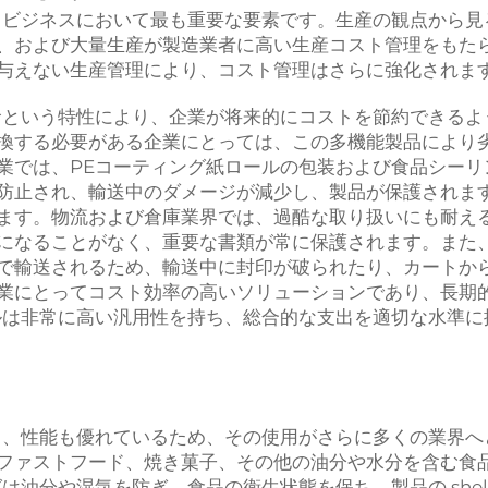
もビジネスにおいて最も重要な要素です。生産の観点から見
、および大量生産が製造業者に高い生産コスト管理をもた
与えない生産管理により、コスト管理はさらに強化されま
命という特性により、企業が将来的にコストを節約できるよ
換する必要がある企業にとっては、この多機能製品により
業では、PEコーティング紙ロールの包装および食品シーリ
防止され、輸送中のダメージが減少し、製品が保護されま
ます。物流および倉庫業界では、過酷な取り扱いにも耐え
になることがなく、重要な書類が常に保護されます。また
で輸送されるため、輸送中に封印が破られたり、カートか
業にとってコスト効率の高いソリューションであり、長期
ルは非常に高い汎用性を持ち、総合的な支出を適切な水準に
く、性能も優れているため、その使用がさらに多くの業界へ
ファストフード、焼き菓子、その他の油分や水分を含む食
分や湿気を防ぎ、食品の衛生状態を保ち、製品の shelf l