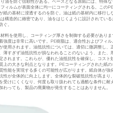
より油を防ぐ信頼性がある。ベースとなる原紙には、特殊な
）フィルムが表面全体に均一にコーティングされる。このP
が紙の基材に浸透するのを防ぐ。油は紙の基材内に移行し
紙は構造的に緻密であり、油をはじくように設計されている
防ぐ。
E材料を使用し、コーティング厚さを制御する必要がありま
着強度は非常に高いです。PE樹脂は、適合性およびフィル
が使用されます。油抵抗性については、適切に微調整し、
、薄すぎず油抵抗性が損なわれることのないよう、また、
定されます。これらが、優れた油抵抗性を確保し、コスト
質上の大きな利点となります。PEコーティングされた紙の
質性能を実現する多くの可能性が広がります。紙自体が強
抗性が全体的に向上します。全体的な裂破抵抗性が高まり
を受けにくくなり、何度も取り扱われても過酷な条件に耐
加わっても、製品の廃棄物が発生することはありません。