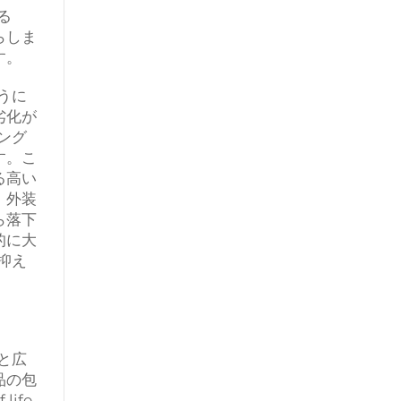
る
らしま
す。
うに
劣化が
ング
す。こ
る高い
、外装
ら落下
的に大
抑え
と広
品の包
ife