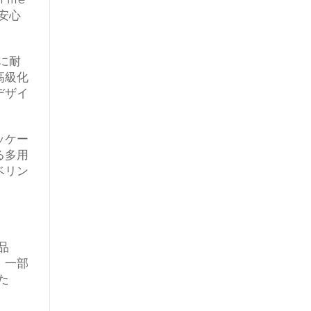
安心
に耐
高級化
デザイ
ッケー
る多用
ベリン
品
。一部
た