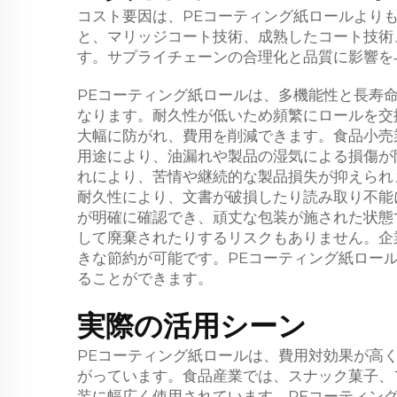
コスト要因は、PEコーティング紙ロールより
と、マリッジコート技術、成熟したコート技術
す。サプライチェーンの合理化と品質に影響を
PEコーティング紙ロールは、多機能性と長寿
なります。耐久性が低いため頻繁にロールを交
大幅に防がれ、費用を削減できます。食品小売
用途により、油漏れや製品の湿気による損傷が
れにより、苦情や継続的な製品損失が抑えられ
耐久性により、文書が破損したり読み取り不能
が明確に確認でき、頑丈な包装が施された状態
して廃棄されたりするリスクもありません。企
きな節約が可能です。PEコーティング紙ロー
ることができます。
実際の活用シーン
PEコーティング紙ロールは、費用対効果が高
がっています。食品産業では、スナック菓子、
装に幅広く使用されています。PEコーティングは油