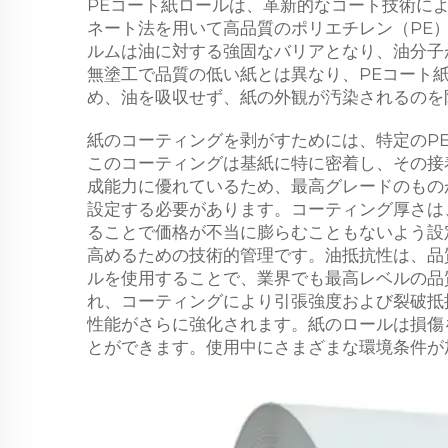
PEコート紙ロールは、革新的なコート技術に
ネート法を用いて高品質のポリエチレン（PE
ルムは油に対する強固なバリアとなり、油分子
無塗工で品質の低い紙とは異なり、PEコート
め、油を吸収せず、紙の外観が汚染されるのを
紙のコーティングを剥がすためには、特定のP
このコーティングは基紙に特に密着し、その接
成能力に優れているため、最高グレードのもの
設定する必要があります。コーティング厚さは
ることで価格が不当に膨らむこともないよう設
高めるための技術的管理です。油抵抗性は、品
ルを使用することで、業界でも最高レベルの品
れ、コーティングにより引張強度および裂破抵
性能がさらに強化されます。紙のロールは損傷
とができます。使用中にさまざまな環境条件が