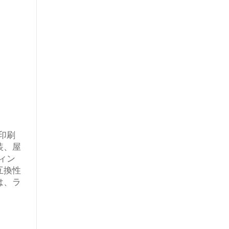
印刷
装、屋
ィン
互換性
は、ラ