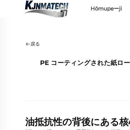
Hōmupeーji
戻る
PE コーティングされた紙ロ
油抵抗性の背後にある核