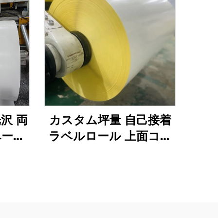
沢 両
カスタム坪量 自己接着
ペーパ
ラベルロール 上面コー
 レー
ティング アート紙 ステ
用
ッカー セミグロッシー
素材 直接感熱式ラベル
ロール状