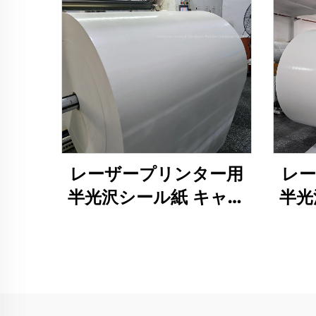
レーザープリンター用
レ
半光沢シール紙 キャス
半光
トコーティング 半光沢
トコ
両面写真用紙 キャスト
両面
コーティング シール用
コー
紙