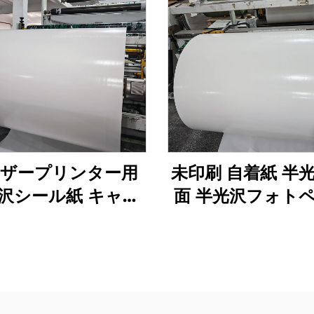
ーザープリンター用
未印刷 自着紙 半光
沢シール紙 キャス
面 半光沢フォト
ーティング 半光沢
ー 半光沢シール紙
写真用紙 キャスト
ザープリンター
ティング シール用
紙