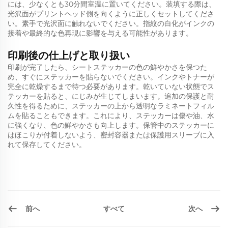
には、少なくとも30分間室温に置いてください。装填する際は、
光沢面がプリントヘッド側を向くように正しくセットしてくださ
い。素手で光沢面に触れないでください。指紋の白化がインクの
接着や最終的な色再現に影響を与える可能性があります。
印刷後の仕上げと取り扱い
印刷が完了したら、シートステッカーの色の鮮やかさを保つた
め、すぐにステッカーを貼らないでください。インクやトナーが
完全に乾燥するまで待つ必要があります。乾いていない状態でス
テッカーを貼ると、にじみが生じてしまいます。追加の保護と耐
久性を得るために、ステッカーの上から透明なラミネートフィル
ムを貼ることもできます。これにより、ステッカーは傷や油、水
に強くなり、色の鮮やかさも向上します。保管中のステッカーに
はほこりが付着しないよう、密封容器または保護用スリーブに入
れて保存してください。
前へ
次へ
すべて