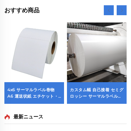
おすすめ商品
4x6 サーマルラベル巻物
カスタム幅 自己接着 セミグ
A6 運送状紙 エチケット・
ロッシー サーマルラベル紙
テルミカ・アデシーバ サー
ステッカー ロール状素材 上
マルラベルシール巻物
面コーティング 包装用
100x150 サーマルプリンタ
最新ニュース
ー用