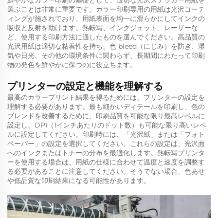
鮮やかなカラー印刷の基礎として、適切な光沢ステッカー用紙を
選ぶことは非常に重要です。カラー印刷専用の用紙は光沢コーテ
ィングが施されており、用紙表面を均一に滑らかにしてインクの
吸収と反射を助けます。熱転写、インクジェット、レーザーな
ど、使用する印刷方法に適したものを選んでください。高品質の
光沢用紙は適切な粘着性を持ち、色 bleed（にじみ）を防ぎ、湿
気や日光、その他の環境条件に関わらず、長期間にわたって印刷
物の発色を鮮やかに保つのに役立ちます。
プリンターの設定と機能を理解する
最高のカラープリント結果を得るためには、プリンターの設定を
理解する必要があります。最も細かいディテールを印刷し、色の
ブレンドを改善するために、印刷品質を可能な限り最高レベルに
設定し、DPI（1インチあたりのドット数）も可能な限り高いレベ
ルに設定してください。印刷時には、「光沢紙」または「フォト
ペーパー」の設定を選択してください。これらの設定は、光沢面
へのインクまたはトナーの分布を最適化します。熱転写プリンタ
ーを使用する場合は、用紙の仕様に合わせて温度と速度を調整す
る必要があることに注意してください。そうでない場合、色あせ
や低品質な印刷結果になる可能性があります。