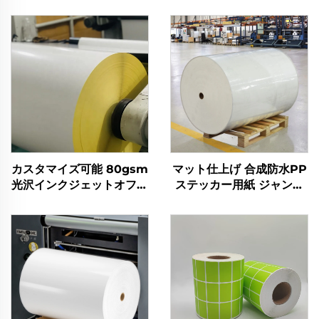
カスタマイズ可能 80gsm
マット仕上げ 合成防水PP
光沢インクジェットオフセ
ステッカー用紙 ジャンボ
ット印刷用リール C1S オ
ロール 自己接着式 インク
フセット紙ロール アート
ジェットプリンター対応
ラベル紙 PEコーティング
プロモーションおよび食料
剥離紙付き
品用途