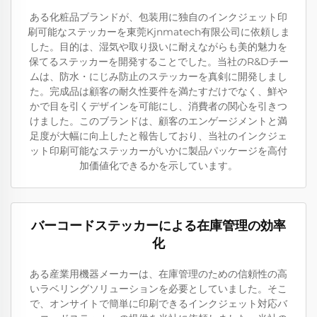
ある化粧品ブランドが、包装用に独自のインクジェット印
刷可能なステッカーを東莞Kjnmatech有限公司に依頼しま
した。目的は、湿気や取り扱いに耐えながらも美的魅力を
保てるステッカーを開発することでした。当社のR&Dチー
ムは、防水・にじみ防止のステッカーを真剣に開発しまし
た。完成品は顧客の耐久性要件を満たすだけでなく、鮮や
かで目を引くデザインを可能にし、消費者の関心を引きつ
けました。このブランドは、顧客のエンゲージメントと満
足度が大幅に向上したと報告しており、当社のインクジェ
ット印刷可能なステッカーがいかに製品パッケージを高付
加価値化できるかを示しています。
バーコードステッカーによる在庫管理の効率
化
ある産業用機器メーカーは、在庫管理のための信頼性の高
いラベリングソリューションを必要としていました。そこ
で、オンサイトで簡単に印刷できるインクジェット対応バ