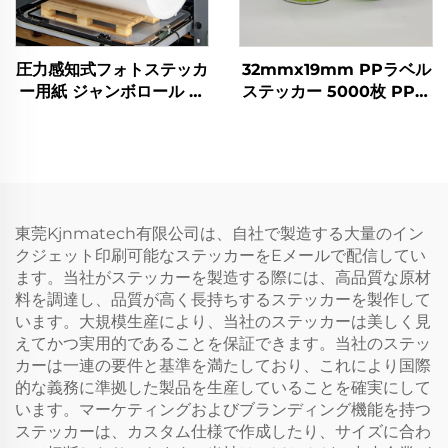
圧力感知式フォトステッカ
32mmx19mm PPラベル
ー用紙 ジャンボロール 自
ステッカー 5000枚 PP光
己接着性ビニル インクジ
沢インクジェット用ラベル
ェットプリンター対応 プ
合成紙 防水ビニールラベ
ロモーションおよび食料品
ル
用
東莞Kjnmatech有限公司は、自社で製造する大量のイン
クジェット印刷可能なステッカーをEメールで配信してい
ます。当社がステッカーを製造する際には、高品質な原材
料を調達し、品質が高く長持ちするステッカーを製作して
います。大規模生産により、当社のステッカーは美しく見
えてかつ実用的であることを保証できます。当社のステッ
カーは一連の要件と基準を満たしており、これにより国際
的な義務に準拠した製品を生産していることを確実にして
います。マーケティングおよびブランディング機能を持つ
ステッカーは、カスタム仕様で作成したり、サイズに合わ