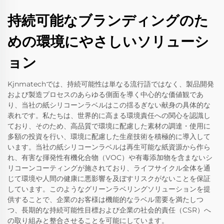
持続可能なブランディングのた
めの環境にやさしいソリューシ
ョン
Kjnmatechでは、持続可能性は単なる流行語ではなく、製品開発
および製造プロセスのあらゆる側面を導く中心的な価値観であ
り、当社の紙シリコーンラベルはこの揺るぎない献身の具体的な
表れです。私たちは、世界的に高まる環境責任への関心を認識し
ており、そのため、高品質で環境に配慮した素材の調達・使用に
多額の投資を行い、環境に配慮した生産技術を積極的に導入して
います。当社の紙シリコーンラベルは再生可能な紙資源から作ら
れ、有害な揮発性有機化合物（VOC）や有毒添加物を含まないシ
リコーンコーティングが施されており、ライフサイクル全体を通
じて環境や人間の健康に悪影響を及ぼすリスクがないことを保証
しています。このようなグリーンラベリングソリューションを提
供することで、企業のお客様は機能的なラベル需要を満たしつ
つ、長期的な持続可能性目標および企業の社会的責任（CSR）へ
の取り組みと整合させることを可能にしています。