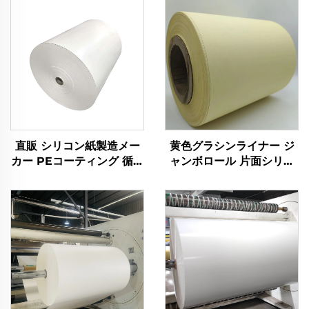
直販 シリコン紙製造メー
黄色グラシンライナー ジ
カー PEコーティング 循環
ャンボロール 片面シリコ
型包装 ジャンボロール カ
ン油剤コーティング クラ
スタムステッカー シリコ
フトライナーペーパー
ンコート紙離型紙
PEKリリース紙 ステッカ
ー用途