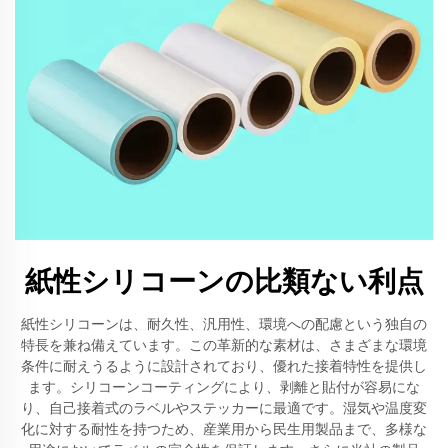
紙性シリコーンの比類ない利点
紙性シリコーンは、耐久性、汎用性、環境への配慮という独自の
特長を兼ね備えています。この革新的な素材は、さまざまな環境
条件に耐えうるように設計されており、優れた接着特性を提供し
ます。シリコーンコーティングにより、剥離と貼付が容易にな
り、自己接着式のラベルやステッカーに最適です。湿気や温度変
化に対する耐性を持つため、産業用から民生用製品まで、多様な