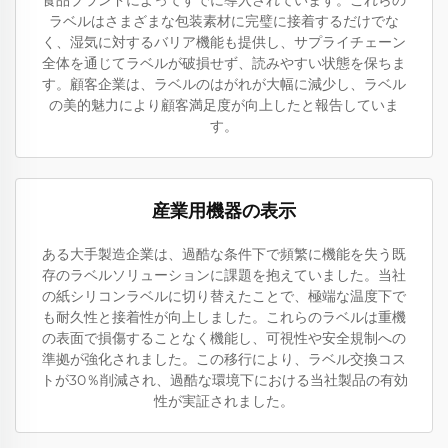
食品ブランドによってすでに導入されています。これらの
ラベルはさまざまな包装素材に完璧に接着するだけでな
く、湿気に対するバリア機能も提供し、サプライチェーン
全体を通じてラベルが破損せず、読みやすい状態を保ちま
す。顧客企業は、ラベルのはがれが大幅に減少し、ラベル
の美的魅力により顧客満足度が向上したと報告していま
す。
産業用機器の表示
ある大手製造企業は、過酷な条件下で頻繁に機能を失う既
存のラベルソリューションに課題を抱えていました。当社
の紙シリコンラベルに切り替えたことで、極端な温度下で
も耐久性と接着性が向上しました。これらのラベルは重機
の表面で損傷することなく機能し、可視性や安全規制への
準拠が強化されました。この移行により、ラベル交換コス
トが30％削減され、過酷な環境下における当社製品の有効
性が実証されました。