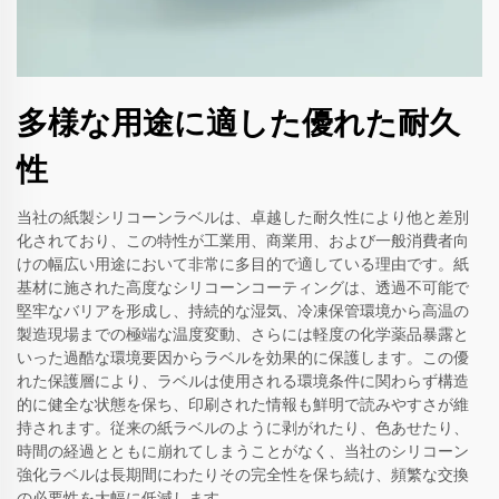
多様な用途に適した優れた耐久
性
当社の紙製シリコーンラベルは、卓越した耐久性により他と差別
化されており、この特性が工業用、商業用、および一般消費者向
けの幅広い用途において非常に多目的で適している理由です。紙
基材に施された高度なシリコーンコーティングは、透過不可能で
堅牢なバリアを形成し、持続的な湿気、冷凍保管環境から高温の
製造現場までの極端な温度変動、さらには軽度の化学薬品暴露と
いった過酷な環境要因からラベルを効果的に保護します。この優
れた保護層により、ラベルは使用される環境条件に関わらず構造
的に健全な状態を保ち、印刷された情報も鮮明で読みやすさが維
持されます。従来の紙ラベルのように剥がれたり、色あせたり、
時間の経過とともに崩れてしまうことがなく、当社のシリコーン
強化ラベルは長期間にわたりその完全性を保ち続け、頻繁な交換
の必要性を大幅に低減します。