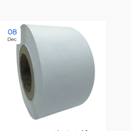
08
Dec