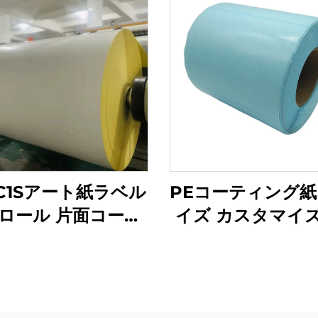
C1Sアート紙ラベル
PEコーティング紙 
ロール 片面コーテ
イズ カスタマイ
グクラフトシング
シリコン離型紙 
リコンPEコーティ
ン ジャンボロ
紙 黄色リリース紙
付き