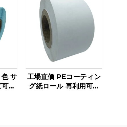
色 サ
工場直価 PEコーティン
ズ可能
グ紙ロール 再利用可能
グラシ
な片面コーティング紙
ール
自着ラベル