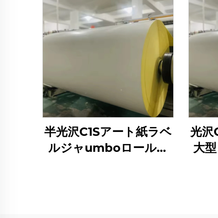
半光沢C1Sアート紙ラベ
光沢
ルジャumboロール片
大型
面コートクラフト単層
ィン
シリコンPEコート紙
ルシ
（イエローリリースペ
ング
ーパー付き）