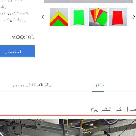
رکھ
لاجسٹکس، طب
MOQ:
100
استفسار
جائزہ
پrouduct کی برتری
ول کا تشریح