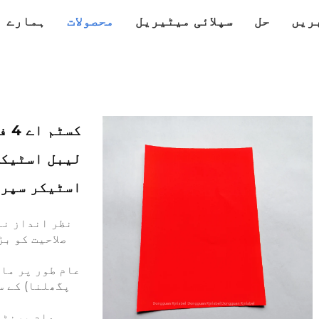
ریں
حل
سپلائی میٹیریل
محصولات
ہمارے ب
کس
لیبل اسٹیکر
اسٹیکر سپر 
نظر انداز نہ
صلاحیت کو ب
عام طور پر ماح
پگھلنا) کے س