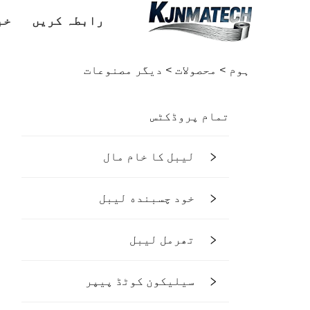
رابطہ کریں
خب
ہوم >
محصولات
>
دیگر مصنوعات
تمام پروڈکٹس
لیبل کا خام مال
خود چسبنده لیبل
تھرمل لیبل
سیلیکون کوٹڈ پیپر