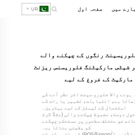
ارے میں
صفحہ اول
UR
ٹم اے 4 فلوریسینٹ رنگوں کے چپکنے والے
 شیٹس مارکیٹنگ فلوریسنس ریزنٹ
مارکیٹ کے فروغ کے لیے
 ہونے والا فلورو سینٹ اثر نظر آنے کی
ڑھاتا ہے، انتباہات، تشہیر یا رات کے
استعمال کے لیبلز کے لیے بہترین۔
ول دوست، مضبوط چپکنے والی (مثلاً گرم
اتھ جو مختلف سطحوں پر مستحکم چپکنے
کو یقینی بناتا ہے۔
عام پرنٹرز (تھرمل/POS/Epson) کے ساتھ مطابقت