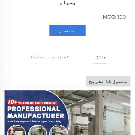
چسپاں
MOQ:
100
استفسار
جائزہ
تجویز کردہ مصنوعات
محصول کا تشریح