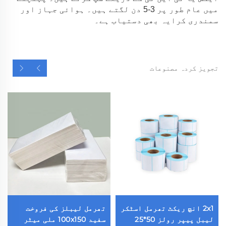
میں عام طور پر 3-5 دن لگتے ہیں۔ ہوائی جہاز اور
سمندری کرایہ بھی دستیاب ہے۔
تجویز کردہ مصنوعات
2x1 انچ ریکٹ تھرمل اسٹکر
تھرمل لیبلز کی فروخت
لیبل پیپر رولز 50*25
سفید 100x150 ملی میٹر