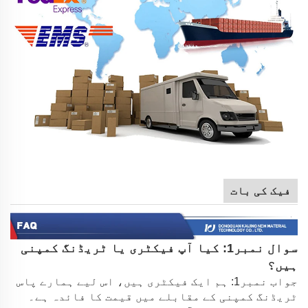
فیک کی بات
سوال نمبر1: کیا آپ فیکٹری یا ٹریڈنگ کمپنی
ہیں؟
جواب نمبر1: ہم ایک فیکٹری ہیں، اس لیے ہمارے پاس
ٹریڈنگ کمپنی کے مقابلے میں قیمت کا فائدہ ہے۔