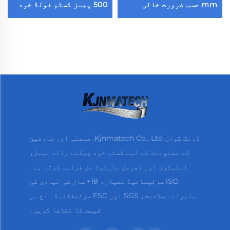
mm حسب ضرورت خالی
500 پیسز کسٹم فولڈ خود
1000 پیسز تھرمل بارکوڈ
چسپ شپنگ لیبلز ڈائریکٹ
لیبل تھرمل پرنٹر کے لیے
تھرمل پیپر
ڈونگ گوان Kjnmatech Co., Ltd. صنعتی اور صارفین
کے مصنوعات کے لیے کسٹم خود چپکنے والے لیبل،
اسٹیکرز اور تھرمل بارکوڈ حل فراہم کرتا ہے۔
ISO سرٹیفائیڈ معیار، 19+ سال کی تیاری کی
ماہرانہ صلاحیت، SGS اور FSC سرٹیفائیڈ۔ آج ہی
قیمت کا تقاضا کریں۔