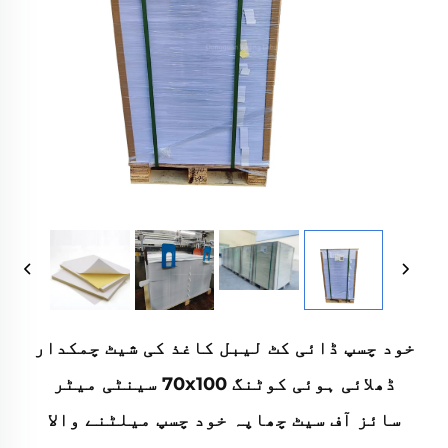
خود چسپ ڈائی کٹ لیبل کاغذ کی شیٹ چمکدار
ڈھلائی ہوئی کوٹنگ 70x100 سینٹی میٹر
سائز آف سیٹ چھاپہ خود چسپ میلٹنے والا