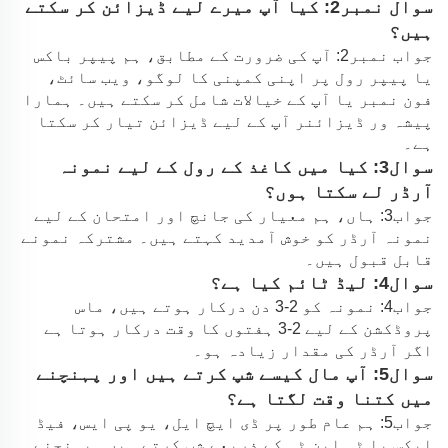
سوال نمبر2: کیا آپ میرے لیے ڈیزائن کر سکتے
ہیں؟
جواب نمبر2: آپ کی ضرورت کے مطابق، ہم پیپر باکس
یا پیپر رول پر اپنی کمپنی کا لوگو، ویب سائٹ،
فون نمبر یا آپ کے خیالات شامل کر سکتے ہیں۔ ہمارا
پیشہ ور ڈیزائنر آپ کے لیے ڈیزائن تیار کر سکتا
ہے۔
سوال3: کیا میں کاغذ کے رول کے لیے نمونہ
آرڈر لے سکتا ہوں؟
جواب3: ہاں، ہم معیار کی جانچ اور امتحان کے لیے
نمونہ آرڈر کو خوش آمدید کہتے ہیں۔ مشترکہ نمونے
قابل قبول ہیں۔
سوال4: لیڈ ٹائم کیا ہے؟
جواب4: نمونہ کو 2-3 دن درکار ہوتے ہیں، ماس
پروڈکشن کے لیے 2-3 ہفتوں کا وقت درکار ہوتا ہے
اگر آرڈر کی مقدار زیادہ ہو۔
سوال5: آپ مال کیسے شپ کرتے ہیں اور پہنچنے
میں کتنا وقت لگتا ہے؟
جواب5: ہم عام طور پر ڈی ایچ ایل، یو پی ایس، فیڈ
ایکس یا ٹی این ٹی کے ذریعے شپ کرتے ہیں۔ پہنچنے