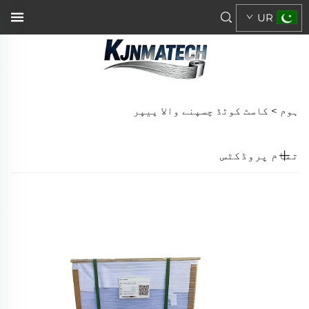
UR
ہوم >
کاسٹ کوٹڈ چسپنے والا پیپر
تمام پروڈکٹس