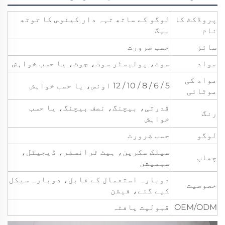
پروڈکٹ کا
لوگو کے ساتھ تہہ دار کینوس کا توتھ
نام
بیگ
سائز
حسب ضرورت
مواد
سوت، پولیسٹر سوت، جوٹ، یا حسب خواہش
مواد کی
5 / 6 / 8 / 10 / 12 اونس، یا حسب خواہش
موٹائی
قدرتی، بیچنگ، نصف بیچنگ، یا حسب
رنگ
خواہش
لوگو
حسب ضرورت
سیلک سکرین، ہیٹ ٹرانسفر، ڈیجیٹل،
چھاپ
سبمیشن
دوبارہ استعمال کے قابل، دوبارہ سیکل
خصوصیت
کیے گئے، فیشن
OEM/ODM
قبولیت یافتہ