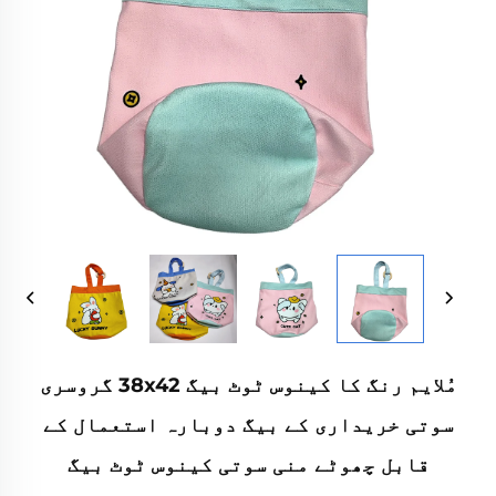
مُلایم رنگ کا کینوس ٹوٹ بیگ 38x42 گروسری
سوتی خریداری کے بیگ دوبارہ استعمال کے
قابل چھوٹے منی سوتی کینوس ٹوٹ بیگ