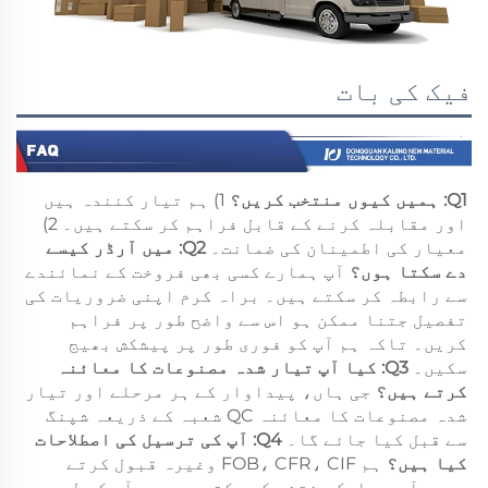
فیک کی بات
Q1: ہمیں کیوں منتخب کریں؟ 
1) ہم تیار کنندہ ہیں 
اور مقابلہ کرنے کے قابل فراہم کر سکتے ہیں۔ 2) 
معیار کی اطمینان کی ضمانت۔ 
Q2: میں آرڈر کیسے 
دے سکتا ہوں؟ 
آپ ہمارے کسی بھی فروخت کے نمائندے 
سے رابطہ کر سکتے ہیں۔ براہ کرم اپنی ضروریات کی 
تفصیل جتنا ممکن ہو اس سے واضح طور پر فراہم 
کریں۔ تاکہ ہم آپ کو فوری طور پر پیشکش بھیج 
سکیں۔ 
Q3: کیا آپ تیار شدہ مصنوعات کا معائنہ 
کرتے ہیں؟ 
جی ہاں، پیداوار کے ہر مرحلے اور تیار 
شدہ مصنوعات کا معائنہ QC شعبہ کے ذریعہ شپنگ 
سے قبل کیا جائے گا۔ 
Q4: آپ کی ترسیل کی اصطلاحات 
کیا ہیں؟ 
ہم FOB، CFR، CIF وغیرہ قبول کرتے 
ہیں۔ آپ وہ ایک منتخب کر سکتے ہیں جو آپ کے لیے سب 