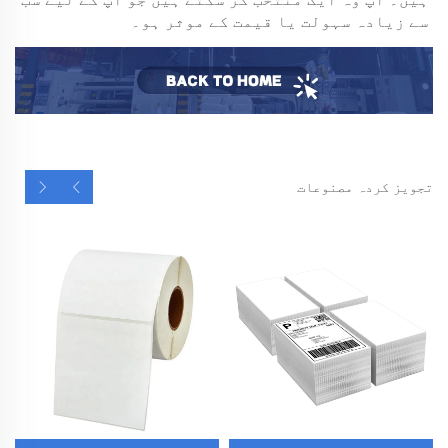
سے زیادہ سہولت یا قیمت کے موثر ہو۔ 
تجویز کردہ مصنوعات