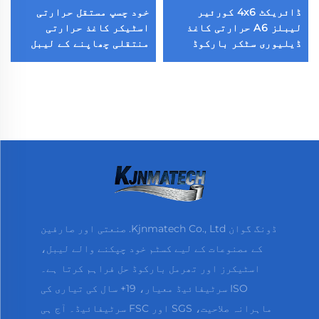
ڈائریکٹ 4x6 کورئیر
خود چسپ مستقل حرارتی
لیبلز A6 حرارتی کاغذ
اسٹیکر کاغذ حرارتی
ڈیلیوری سٹکر بارکوڈ
منتقلی چھاپنے کے لیبل
10x15 چپکنے والی حرارتی
خالی شپنگ لیبل چھاپنے
لیبل گروسری سپر مارکیٹ
کا رول
استعمال کے لیے
ڈونگ گوان Kjnmatech Co., Ltd. صنعتی اور صارفین
کے مصنوعات کے لیے کسٹم خود چپکنے والے لیبل،
اسٹیکرز اور تھرمل بارکوڈ حل فراہم کرتا ہے۔
ISO سرٹیفائیڈ معیار، 19+ سال کی تیاری کی
ماہرانہ صلاحیت، SGS اور FSC سرٹیفائیڈ۔ آج ہی