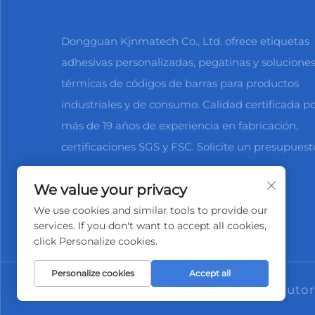
Dongguan Kjnmatech Co., Ltd. ofrece etiquetas
adhesivas personalizadas, pegatinas y solucione
térmicas de códigos de barras para productos
industriales y de consumo. Calidad certificada po
más de 19 años de experiencia en fabricación,
certificaciones SGS y FSC. Solicite un presupuest
We value your privacy
We use cookies and similar tools to provide our
services. If you don't want to accept all cookies,
click Personalize cookies.
Personalize cookies
Accept all
Derechos de autor