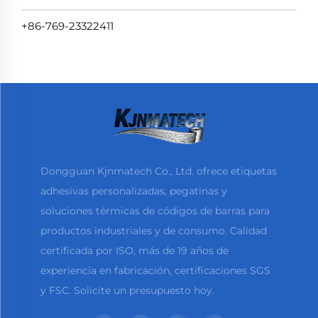
+86-769-23322411
Dongguan Kjnmatech Co., Ltd. ofrece etiquetas
adhesivas personalizadas, pegatinas y
soluciones térmicas de códigos de barras para
productos industriales y de consumo. Calidad
certificada por ISO, más de 19 años de
experiencia en fabricación, certificaciones SGS
y FSC. Solicite un presupuesto hoy.