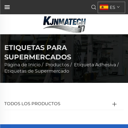
ES
ETIQUETAS PARA
SUPERMERCADOS
Página de Inicio
/
Productos
/
Etiqueta Adhesiva
/
Etiquetas de Supermercado
TODOS LOS PRODUCTOS