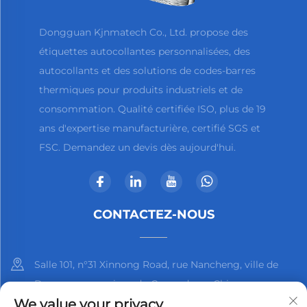
Dongguan Kjnmatech Co., Ltd. propose des
étiquettes autocollantes personnalisées, des
autocollants et des solutions de codes-barres
thermiques pour produits industriels et de
consommation. Qualité certifiée ISO, plus de 19
ans d'expertise manufacturière, certifié SGS et
FSC. Demandez un devis dès aujourd'hui.
CONTACTEZ-NOUS
Salle 101, n°31 Xinnong Road, rue Nancheng, ville de
Dongguan, province du Guangdong, Chine
We value your privacy