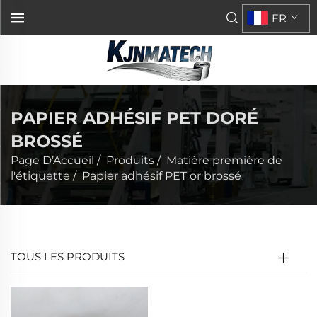
FR
PAPIER ADHÉSIF PET DORÉ
BROSSÉ
Page D’Accueil
/
Produits
/
Matière première de
l'étiquette
/
Papier adhésif PET or brossé
TOUS LES PRODUITS