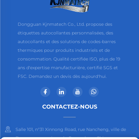
Dongguan Kjnmatech Co., Ltd. propose des
étiquettes autocollantes personnalisées, des
autocollants et des solutions de codes-barres
thermiques pour produits industriels et de
consommation. Qualité certifiée ISO, plus de 19
ans d'expertise manufacturière, certifié SGS et
FSC. Demandez un devis dès aujourd'hui.
CONTACTEZ-NOUS
Salle 101, n°31 Xinnong Road, rue Nancheng, ville de
Dongguan, province du Guangdong, Chine