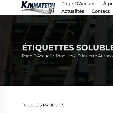
Page D’Accueil
À pr
Actualités
Contact
ÉTIQUETTES SOLUBL
Page D’Accueil
/
Produits
/
Étiquette Autoco
TOUS LES PRODUITS