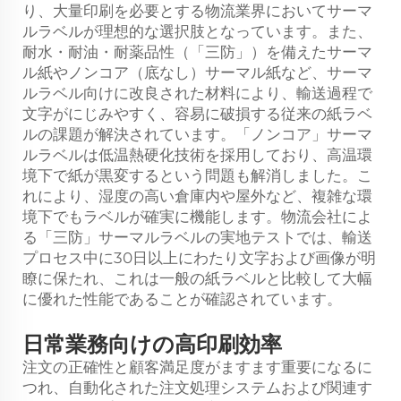
り、大量印刷を必要とする物流業界においてサーマ
ルラベルが理想的な選択肢となっています。また、
耐水・耐油・耐薬品性（「三防」）を備えたサーマ
ル紙やノンコア（底なし）サーマル紙など、サーマ
ルラベル向けに改良された材料により、輸送過程で
文字がにじみやすく、容易に破損する従来の紙ラベ
ルの課題が解決されています。「ノンコア」サーマ
ルラベルは低温熱硬化技術を採用しており、高温環
境下で紙が黒変するという問題も解消しました。こ
れにより、湿度の高い倉庫内や屋外など、複雑な環
境下でもラベルが確実に機能します。物流会社によ
る「三防」サーマルラベルの実地テストでは、輸送
プロセス中に30日以上にわたり文字および画像が明
瞭に保たれ、これは一般の紙ラベルと比較して大幅
に優れた性能であることが確認されています。
日常業務向けの高印刷効率
注文の正確性と顧客満足度がますます重要になるに
つれ、自動化された注文処理システムおよび関連す