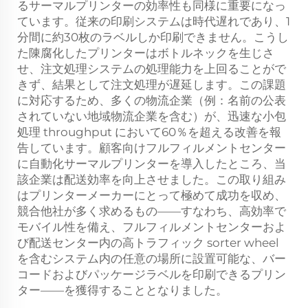
るサーマルプリンターの効率性も同様に重要になっ
ています。従来の印刷システムは時代遅れであり、1
分間に約30枚のラベルしか印刷できません。こうし
た陳腐化したプリンターはボトルネックを生じさ
せ、注文処理システムの処理能力を上回ることがで
きず、結果として注文処理が遅延します。この課題
に対応するため、多くの物流企業（例：名前の公表
されていない地域物流企業を含む）が、迅速な小包
処理 throughput において60％を超える改善を報
告しています。顧客向けフルフィルメントセンター
に自動化サーマルプリンターを導入したところ、当
該企業は配送効率を向上させました。この取り組み
はプリンターメーカーにとって極めて成功を収め、
競合他社が多く求めるもの——すなわち、高効率で
モバイル性を備え、フルフィルメントセンターおよ
び配送センター内の高トラフィック sorter wheel
を含むシステム内の任意の場所に設置可能な、バー
コードおよびパッケージラベルを印刷できるプリン
ター——を獲得することとなりました。