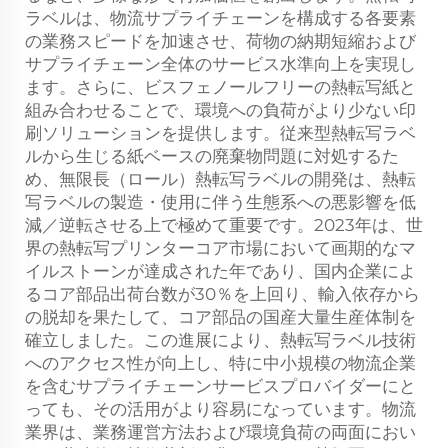
ラベルは、物流サプライチェーンを構成する各要素
の業務スピードを加速させ、荷物の納期短縮および
サプライチェーン全体のサービス水準向上を実現し
ます。さらに、ビスフェノールフリーの熱転写紙と
組み合わせることで、環境への負荷がより少ない印
刷ソリューションを提供します。従来型熱転写ラベ
ルから生じる紙ベースの廃棄物問題に対処するた
め、無限長（ロール）熱転写ラベルの開発は、熱転
写ラベルの製造・使用に伴う生態系への悪影響を低
減／逆転させる上で極めて重要です。2023年は、世
界の熱転写プリンターコア市場において画期的なマ
イルストーンが達成された年であり、国内企業によ
るコア部品出荷台数が30％を上回り、輸入依存から
の脱却を果たして、コア部品の国産大量生産体制を
確立しました。この進展により、熱転写ラベル技術
へのアクセス性が向上し、特に中小規模の物流企業
を含むサプライチェーンサービスプロバイダーにと
っても、その活用がより容易になっています。物流
業界は、業務運営方法および環境負荷の両面におい