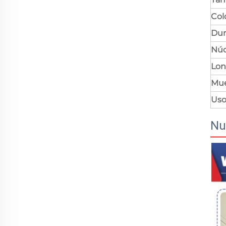
Col
Dur
Núc
Lon
Mue
Us
Nu