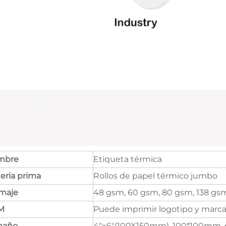
mbre
Etiqueta térmica
eria prima
Rollos de papel térmico jumbo
maje
48 gsm, 60 gsm, 80 gsm, 138 gsm
M
Puede imprimir logotipo y marc
maño
4"x6"(100X150mm), 100*100mm, c