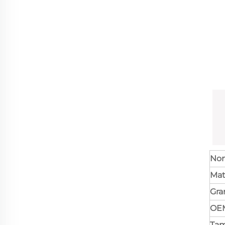
No
Mat
Gra
OE
Ta