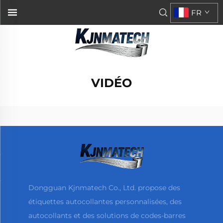
FR
VIDÉO
Dongguan Kjnmatech Co., Ltd. propose des
étiquettes autocollantes personnalisées, des
autocollants et des solutions de codes-barres