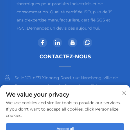
thermiques pour produits industriels et de
consommation. Qualité certifiée ISO, plus de 19
ans d'expertise manufacturière, certifié SGS et
FSC. Demandez un devis dès aujourd'hui.
CONTACTEZ-NOUS
Salle 101, n°31 Xinnong Road, rue Nancheng, ville de
Dongguan, province du Guangdong, Chine
We value your privacy
+86-13825798369
We use cookies and similar tools to provide our services.
If you don't want to accept all cookies, click Personalize
[email protected]
cookies.
Accept all