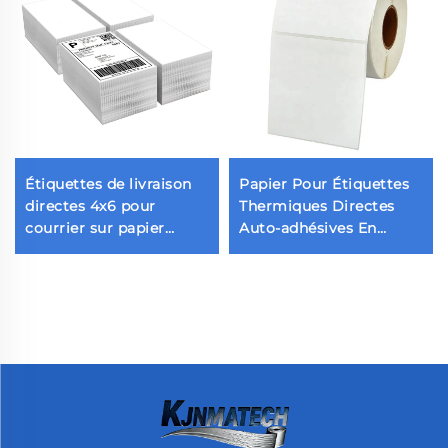
Étiquettes de livraison
Papier Pour Étiquettes
directes 4x6 pour
Thermiques Directes
courrier sur papier
Auto-adhésives En
thermique A6 Étiquette
Rouleau, Étiquettes
adhésive thermique à
Blanches Pour
code-barres 10x15 pour
Imprimante Thermique,
usage en supermarché
Rouleau D'étiquettes
et épicerie
D'expédition vierges
Pour Impression