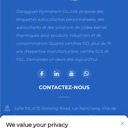
Dongguan Kjnmatech Co., Ltd. propose des
étiquettes autocollantes personnalisées, des
autocollants et des solutions de codes-barres
thermiques pour produits industriels et de
consommation. Qualité certifiée ISO, plus de 19
ans d'expertise manufacturière, certifié SGS et
FSC. Demandez un devis dès aujourd'hui.
CONTACTEZ-NOUS
Salle 101, n°31 Xinnong Road, rue Nancheng, ville de
Dongguan, province du Guangdong, Chine
We value your privacy