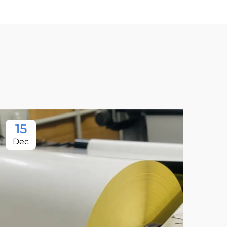
15
Dec