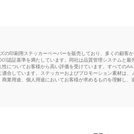
写真用紙 キャスト
ーペーパーロール
ティング シール用
感応式 レーザー
紙
ター対応 広告宣
食品雑貨
りA4サイズの印刷用ステッカーペーパーを販売しており、多くの顧客か
SO 2001認証基準を満たしています。同社は品質管理システム
久性についてお客様から高い評価を受けています。すべてのA
に適合しています。ステッカーおよびプロモーション素材は、
、商業用途、個人用途においてお客様が求めるものを理解し、