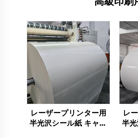
高級印刷
レーザープリンター用
レ
半光沢シール紙 キャス
半光
トコーティング 半光沢
トコ