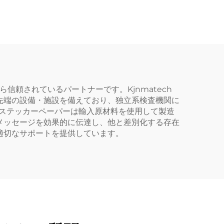
 圧力
着 光沢 半グロス加工 工
プリン
場印刷
伝用品
ら信頼されているパートナーです。Kjnmatech
と最先端の設備・施設を備えており、独立系検査機関に
4ステッカーペーパーは輸入原材料を使用して製造
メッセージを効果的に伝達し、他と差別化する存在
適切なサポートを提供しています。