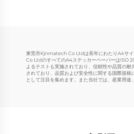
両面写真用紙 キャスト
両面
コーティング シール用
コー
紙
東莞市Kjnmatech Co Ltdは長年にわた
Co LtdのすべてのA4ステッカーペーパーはI
よるテストも実施されており、信頼性や品質の耐
されており、品質および安全性に関する国際規格
として注目を集めます。また当社では、産業用途