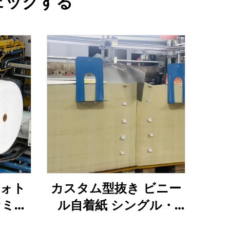
ェックする
フォト
カスタム型抜き ビニー
セミグ
ル自着紙 シングル・
テッカ
sided ホットメルト 自