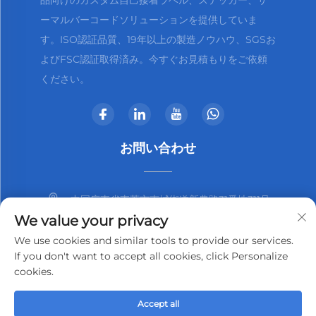
品向けのカスタム自己接着ラベル、ステッカー、サ
ーマルバーコードソリューションを提供していま
す。ISO認証品質、19年以上の製造ノウハウ、SGSお
よびFSC認証取得済み。今すぐお見積もりをご依頼
ください。
お問い合わせ
中国広東省東莞市南城街道新農路31番地311号
We value your privacy
+86-13825798369
We use cookies and similar tools to provide our services.
If you don't want to accept all cookies, click Personalize
[email protected]
cookies.
Accept all
著作権 © 2025 東莞市Kjnmatech有限公司
プライバシーポリシー