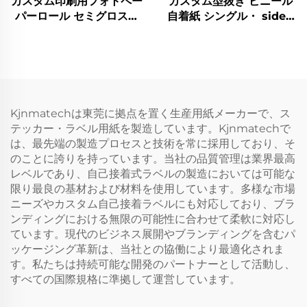
カスタム印刷用フォトペー
カスタム型抜き ビニール
パーロール セミグロス・
自着紙 シングル・ sided
マットステッカーペーパー
ホットメルト 自着 光沢 半
ロール 圧力感応式 レーザ
グロス加工 工場印刷
ープリンター対応 広告宣
伝用品 食品雑貨
Kjnmatechは東莞に拠点を置く生産用紙メーカーで、ス
テッカー・ラベル用紙を製造しています。Kjnmatechで
は、最先端の製造プロセスと技術を常に採用しており、そ
のことに誇りを持っています。当社の品質管理は業界最高
レベルであり、自己接着式ラベルの製造においては可能な
限り最良の基材および材料を使用しています。多様な市場
ニーズやカスタム自己接着ラベルにも対応しており、ブラ
ンディングにおける無限の可能性に合わせて柔軟に対応し
ています。現代のビジネス展開やブランディングを含むパ
ッケージング革新は、当社との協働により最適化されま
す。私たちは持続可能な開発のパートナーとして活動し、
すべての国際規格に準拠して運営しています。