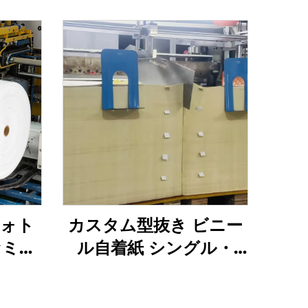
フォト
カスタム型抜き ビニー
セミグ
ル自着紙 シングル・
テッカ
sided ホットメルト 自
 圧力
着 光沢 半グロス加工 工