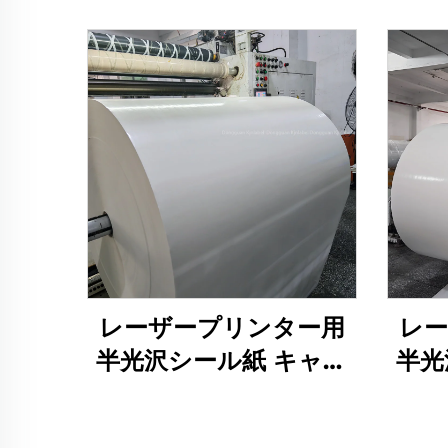
レーザープリンター用
レ
半光沢シール紙 キャス
半光
トコーティング 半光沢
トコ
両面写真用紙 キャスト
両面