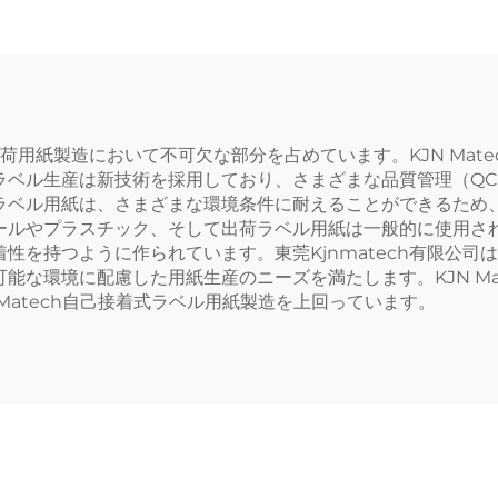
ティング シール用
感応式 レーザー
紙
ター対応 広告宣
食品雑貨
の出荷用紙製造において不可欠な部分を占めています。KJN Ma
ラベル生産は新技術を採用しており、さまざまな品質管理（Q
ラベル用紙は、さまざまな環境条件に耐えることができるため
ールやプラスチック、そして出荷ラベル用紙は一般的に使用さ
性を持つように作られています。東莞Kjnmatech有限公
能な環境に配慮した用紙生産のニーズを満たします。KJN Ma
Matech自己接着式ラベル用紙製造を上回っています。