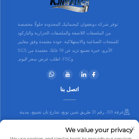
توفر شركة دونغقوان كيجنماتيك المحدودة حلولًا مخصصة
من الملصقات اللاصقة والملصقات الحرارية والباركود
للمنتجات الصناعية والاستهلاكية. جودة معتمدة وفق معايير
الأيزو، خبرة تصنيع تزيد عن 19 عامًا، معتمدة من SGS
وFSC. اطلب عرض سعر اليوم.
اتصل بنا
غرفة 101، رقم 31 طريق شين نونغ، شارع نان تشينغ، مدينة
دونغقوان، مقاطعة قوانغدونغ، الصين
We value your privacy
+86-13825798369
We use cookies and similar tools to provide our services.