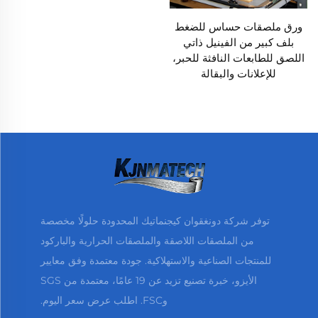
ورق ملصقات حساس للضغط
بلف كبير من الفينيل ذاتي
اللصق للطابعات النافثة للحبر،
للإعلانات والبقالة
توفر شركة دونغقوان كيجنماتيك المحدودة حلولًا مخصصة
من الملصقات اللاصقة والملصقات الحرارية والباركود
للمنتجات الصناعية والاستهلاكية. جودة معتمدة وفق معايير
الأيزو، خبرة تصنيع تزيد عن 19 عامًا، معتمدة من SGS
وFSC. اطلب عرض سعر اليوم.