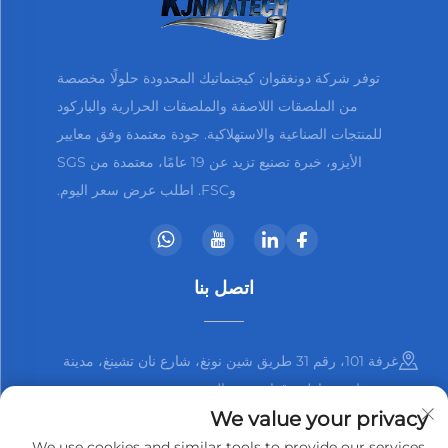
توفر شركة دونغقوان كيجنماتيك المحدودة حلولًا مخصصة
من الملصقات اللاصقة والملصقات الحرارية والباركود
للمنتجات الصناعية والاستهلاكية. جودة معتمدة وفق معايير
الأيزو، خبرة تصنيع تزيد عن 19 عامًا، معتمدة من SGS
وFSC. اطلب عرض سعر اليوم.
اتصل بنا
غرفة 101، رقم 31 طريق شين نونغ، شارع نان تشينغ، مدينة
دونغقوان، مقاطعة قوانغدونغ، الصين
We value your privacy
+86-13825798369
We use cookies and similar tools to provide our services.